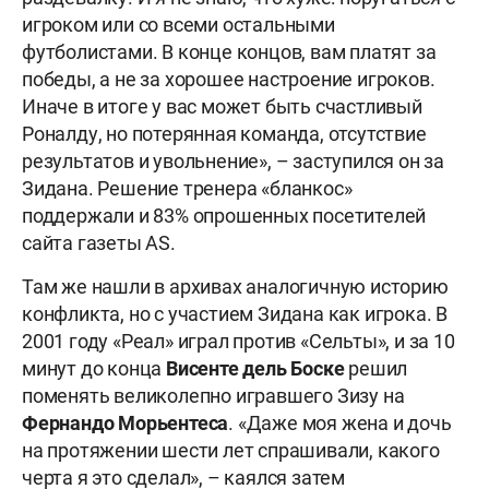
игроком или со всеми остальными
футболистами.
В конце концов, вам платят за
победы, а не за хорошее настроение игроков.
Иначе в итоге у вас может быть счастливый
Роналду, но потерянная команда, отсутствие
результатов и увольнение», – заступился он за
Зидана. Решение тренера «бланкос»
поддержали и 83% опрошенных посетителей
сайта газеты AS.
Там же нашли в архивах аналогичную историю
конфликта, но с участием Зидана как игрока. В
2001 году «Реал» играл против «Сельты», и за 10
минут до конца
Висенте дель Боске
решил
поменять великолепно игравшего Зизу на
Фернандо Морьентеса
. «Даже моя жена и дочь
на протяжении шести лет спрашивали, какого
черта я это сделал», – каялся затем