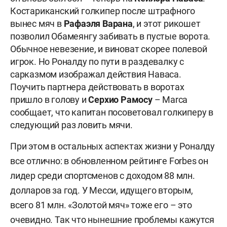
Костариканский голкипер после штрафного
вынес мяч в
Рафаэля Варана
, и этот рикошет
позволил Обамеянгу забивать в пустые ворота.
Обычное невезение, и виноват скорее полевой
игрок. Но Роналду по пути в раздевалку с
сарказмом изображал действия Наваса.
Поучить партнера действовать в воротах
пришло в голову и
Серхио Рамосу
– Marca
сообщает, что капитан посоветовал голкиперу в
следующий раз ловить мячи.
При этом в остальных аспектах жизни у Роналду
все отлично: в обновленном рейтинге Forbes он
лидер среди спортсменов с доходом 88 млн.
долларов за год. У Месси, идущего вторым,
всего 81 млн. «Золотой мяч» тоже его – это
очевидно. Так что нынешние проблемы кажутся