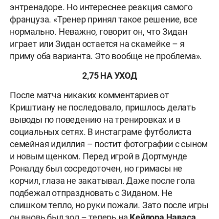
энтренадоре. Но интереснее реакция самого
француза. «Тренер принял такое решение, все
нормально. Неважно, говорит он, что Зидан
играет или Зидан остается на скамейке – я
приму оба варианта. Это вообще не проблема».
2,75 НА УХОД
После матча никаких комментариев от
Криштиану не последовало, пришлось делать
выводы по поведению на тренировках и в
социальных сетях. В инстаграме футболиста
семейная идиллия – постит фотографии с сыном
и новым щенком. Перед игрой в Дортмунде
Роналду был сосредоточен, но гримасы не
корчил, глаза не закатывал. Даже после гола
подбежал отпраздновать с Зиданом. Не
слишком тепло, но руки пожали. Зато после игры
он вновь был зол – теперь на
Кейлора Наваса
.