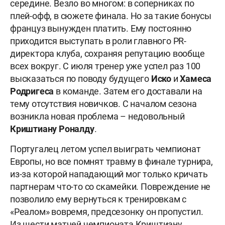
середине. Везло во многом: в соперниках по
плей-офф, в сюжете финала. Но за такие бонусы
француз вынужден платить. Ему постоянно
приходится выступать в роли главного PR-
директора клуба, сохраняя репутацию вообще
всех вокруг. С июля тренер уже успел раз 100
высказаться по поводу будущего
Иско
и
Хамеса
Родригеса
в команде. Затем его доставали на
тему отсутствия новичков. С началом сезона
возникла новая проблема – недовольный
Криштиану Роналду
.
Португалец летом успел выиграть чемпионат
Европы, но все помнят травму в финале турнира,
из-за которой нападающий мог только кричать
партнерам что-то со скамейки. Повреждение не
позволило ему вернуться к тренировкам с
«Реалом» вовремя, предсезонку он пропустил.
Из шести матчей чемпионата Криштиану