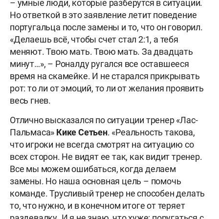
– умные люди, которые разберутся в ситуации.
Но ответкой в это заявление летит поведение
португальца после замены и то, что он говорил.
«Делаешь всё, чтобы счет стал 2:1, а тебя
меняют. Твою мать. Твою мать. За двадцать
минут…», – Роналду ругался все оставшееся
время на скамейке. И не старался прикрывать
рот: то ли от эмоций, то ли от желания проявить
весь гнев.
Отлично высказался по ситуации тренер «Лас-
Пальмаса»
Кике Сетьен
. «Реальность такова,
что игроки не всегда смотрят на ситуацию со
всех сторон. Не видят ее так, как видит тренер.
Все мы можем ошибаться, когда делаем
замены. Но наша основная цель – помочь
команде. Трусливый тренер не способен делать
то, что нужно, и в конечном итоге от теряет
раздевалку. И я не знаю, что хуже: поругаться с