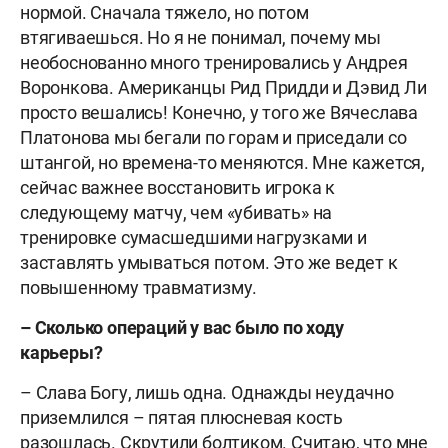
нормой. Сначала тяжело, но потом
втягиваешься. Но я не понимал, почему мы
необоснованно много тренировались у Андрея
Воронкова. Американцы Рид Придди и Дэвид Ли
просто вешались! Конечно, у того же Вячеслава
Платонова мы бегали по горам и приседали со
штангой, но времена-то меняются. Мне кажется,
сейчас важнее восстановить игрока к
следующему матчу, чем «убивать» на
тренировке сумасшедшими нагрузками и
заставлять умываться п
о
том. Это же ведет к
повышенному травматизму.
– Сколько операций у вас было по ходу
карьеры?
– Слава Богу, лишь одна. Однажды неудачно
приземлился – пятая плюсневая кость
разошлась. Скрутили болтиком. Считаю, что мне