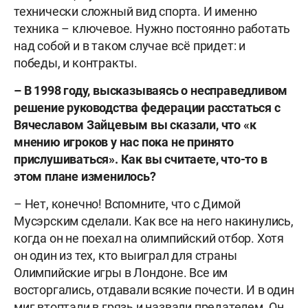
технически сложный вид спорта. И именно
техника – ключевое. Нужно постоянно работать
над собой и в таком случае всё придет: и
победы, и контракты.
– В 1998 году, высказываясь о несправедливом
решение руководства федерации расстаться с
Вячеславом Зайцевым вы сказали, что «к
мнению игроков у нас пока не принято
прислушиваться». Как вы считаете, что-то в
этом плане изменилось?
– Нет, конечно! Вспомните, что с Димой
Мусэрским сделали. Как все на него накинулись,
когда он не поехал на олимпийский отбор. Хотя
он один из тех, кто выиграл для страны
Олимпийские игры в Лондоне. Все им
восторгались, отдавали всякие почести. И в один
миг втоптали в грязь и назвали предателем. Он