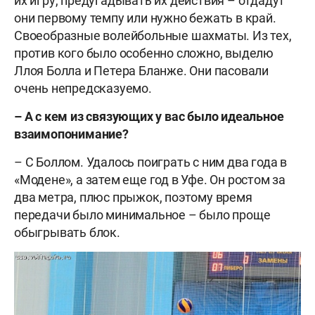
их игру, предугадывать их действия – отдадут
они первому темпу или нужно бежать в край.
Своеобразные волейбольные шахматы. Из тех,
против кого было особенно сложно, выделю
Ллоя Болла и Петера Бланже. Они пасовали
очень непредсказуемо.
– А с кем из связующих у вас было идеальное
взаимопонимание?
– С Боллом. Удалось поиграть с ним два года в
«Модене», а затем еще год в Уфе. Он ростом за
два метра, плюс прыжок, поэтому время
передачи было минимальное – было проще
обыгрывать блок.