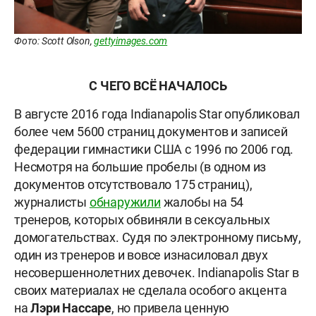
Фото: Scott Olson,
gettyimages.com
С ЧЕГО ВСЁ НАЧАЛОСЬ
В августе 2016 года Indianapolis Star опубликовал
более чем 5600 страниц документов и записей
федерации гимнастики США с 1996 по 2006 год.
Несмотря на большие пробелы (в одном из
документов отсутствовало 175 страниц),
журналисты
обнаружили
жалобы на 54
тренеров, которых обвиняли в сексуальных
домогательствах. Судя по электронному письму,
один из тренеров и вовсе изнасиловал двух
несовершеннолетних девочек. Indianapolis Star в
своих материалах не сделала особого акцента
на
Лэри Нассаре
, но привела ценную