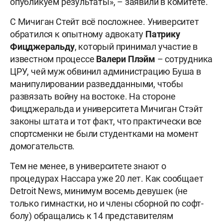
опубликуем результаты», – заявили в комитете.
С Мичиган Стейт всё посложнее. Университет
обратился к опытному адвокату
Патрику
Фицджеральду
, который принимал участие в
известном процессе
Валери Плэйм
– сотрудника
ЦРУ,
чей муж обвинил администрацию Буша в
манипулировании разведданными, чтобы
развязать войну на востоке. На стороне
Фицджеральда и университета Мичиган Стэйт
законы штата и тот факт, что практически все
спортсменки не были студентками на момент
домогательств.
Тем не менее, в университете знают о
процедурах Нассара уже 20 лет. Как сообщает
Detroit News, минимум восемь девушек (не
только гимнастки, но и члены сборной по софт-
болу) обращались к 14 представителям