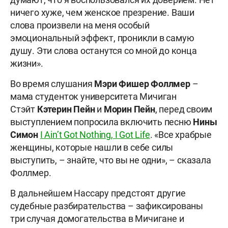
ничего хуже, чем женское презрение. Ваши
слова произвели на меня особый
эмоциональный эффект, проникли в самую
душу. Эти слова останутся со мной до конца
жизни».
Во время слушания
Мэри Фишер Фоллмер
–
мама студенток университета Мичиган
Стэйт
Кэтерин Пейн
и
Морин Пейн
, перед своим
выступлением попросила включить песню
Нины
Симон
I Ain’t Got Nothing, I Got Life
. «Все храбрые
женщины, которые нашли в себе силы
выступить, – знайте, что вы не одни», – сказала
Фоллмер.
В дальнейшем Нассару предстоят другие
судебные разбирательства – зафиксированы
три случая домогательства в Мичигане и