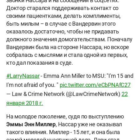
звонки Нассара и на сообщения в соцсетях.
Доктор старался поддерживать контакт со
своими пациентками, делать комплименты,
быть милым – в случае с Вандервин этого
оказалось достаточно, чтобы не придавать
должного значения домогательствам. Поначалу
Вандервин была на стороне Нассара, но вскоре
собралась с мыслями и стала одной из первых,
кто дал показания в суде.
#LarryNassar
- Emma Ann Miller to MSU: "I'm 15 and
I'm not afraid of you. "
pic.twitter.com/eCbPNAfC27
— Law & Crime Network (@LawCrimeNetwork)
22
января 2018 г.
На молодое поколение, судя по выступлению
Эммы Энн Миллер
, Нассар уже не оказывал
такого влияния. Миллер - 15 лет, и она была
самой молодой участницей дела. Лэри стал