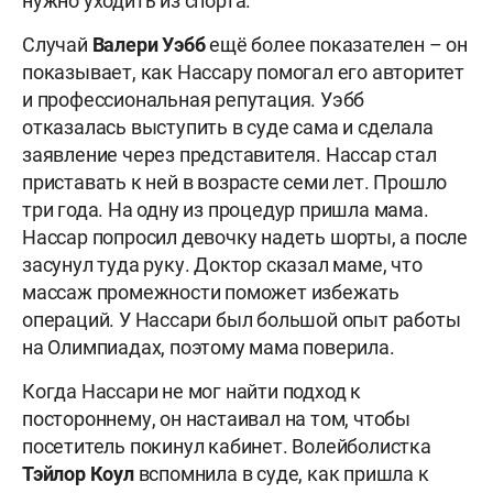
нужно уходить из спорта.
Случай
Валери Уэбб
ещё более показателен – он
показывает, как Нассару помогал его авторитет
и профессиональная репутация. Уэбб
отказалась выступить в суде сама и сделала
заявление через представителя. Нассар стал
приставать к ней в возрасте семи лет. Прошло
три года. На одну из процедур пришла мама.
Нассар попросил девочку надеть шорты, а после
засунул туда руку. Доктор сказал маме, что
массаж промежности поможет избежать
операций. У Нассари был большой опыт работы
на Олимпиадах, поэтому мама поверила.
Когда Нассари не мог найти подход к
постороннему, он настаивал на том, чтобы
посетитель покинул кабинет. Волейболистка
Тэйлор Коул
вспомнила в суде, как пришла к