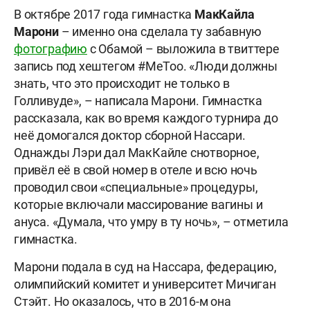
В октябре 2017 года гимнастка
МакКайла
Марони
– именно она сделала ту забавную
фотографию
с Обамой – выложила в твиттере
запись под хештегом #MeToo. «Люди должны
знать, что это происходит не только в
Голливуде», – написала Марони. Гимнастка
рассказала, как во время каждого турнира до
неё домогался доктор сборной Нассари.
Однажды Лэри дал МакКайле снотворное,
привёл её в свой номер в отеле и всю ночь
проводил свои «специальные» процедуры,
которые включали массирование вагины и
ануса. «Думала, что умру в ту ночь», – отметила
гимнастка.
Марони подала в суд на Нассара, федерацию,
олимпийский комитет и университет Мичиган
Стэйт. Но оказалось, что в 2016-м она