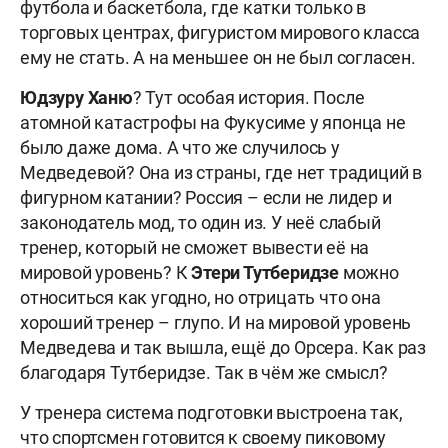
футбола и баскетбола, где катки только в
торговых центрах, фигуристом мирового класса
ему не стать. А на меньшее он не был согласен.
Юдзуру Ханю
? Тут особая история. После
атомной катастрофы на Фукусиме у японца не
было даже дома. А что же случилось у
Медведевой? Она из страны, где нет традиций в
фигурном катании? Россия – если не лидер и
законодатель мод, то один из. У неё слабый
тренер, который не сможет вывести её на
мировой уровень? К
Этери Тутберидзе
можно
относиться как угодно, но отрицать что она
хороший тренер – глупо. И на мировой уровень
Медведева и так вышла, ещё до Орсера. Как раз
благодаря Тутберидзе. Так в чём же смысл?
У тренера система подготовки выстроена так,
что спортсмен готовится к своему пиковому