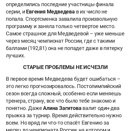
определились последние участницы финала
серии, и
Евгения Медведева
в их число не
попала. Спортсменка завалила произвольную
программу и заняла только четвертое место.
Самое страшное для Медведевой – уже меньше
через месяц чемпионат России, где с такими
баллами (192,81) она не попадет даже в пятерку
лучших.
СТАРЫЕ ПРОБЛЕМЫ НЕ ИСЧЕЗЛИ
В первое время Медведева будет ошибаться –
это легко прогнозировалось. Постолимпийский
сезон всегда сложный, особенно если меняешь
тренера, страну, все что было тебе знакомо и
понятно. Даже
Алина Загитова
валит один-два
прыжка за турнир. Время действительно нужно
всем. Но вряд ли что-то спасёт Евгению за
месяц до чемпионата России, на котором и