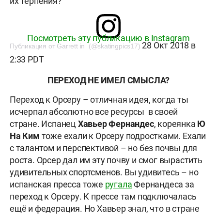
их терпения?
Посмотреть эту публикацию в Instagram
28 Окт 2018 в
Публикация от Garrett in (@skatingpics17)
2:33 PDT
ПЕРЕХОД НЕ ИМЕЛ СМЫСЛА?
Переход к Орсеру – отличная идея, когда ты
исчерпал абсолютно все ресурсы в своей
стране. Испанец
Хавьер Фернандес
, кореянка
Ю
На Ким
тоже ехали к Орсеру подростками. Ехали
с талантом и перспективой – но без почвы для
роста. Орсер дал им эту почву и смог вырастить
удивительных спортсменов. Вы удивитесь – но
испанская пресса тоже
ругала
Фернандеса за
переход к Орсеру. К прессе там подключалась
ещё и федерация. Но Хавьер знал, что в стране