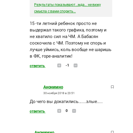
Результаты показывают...мда... не вижу
смысла с вами спорить...
15 -ти летний ребенок просто не
выдержал такого графика, поэтому и
не хватило сил на ЧМ. А Бабасян
соскочила с ЧМ. Поэтому не спорь и
лучше уймись, коль вообще не шаришь
в ФК, горе-аналитик!
-1
ответить
Анонимно
30 ноября 2018 в 23:51
До чего вы докатились.......злые.....
0
ответить
Анонимно