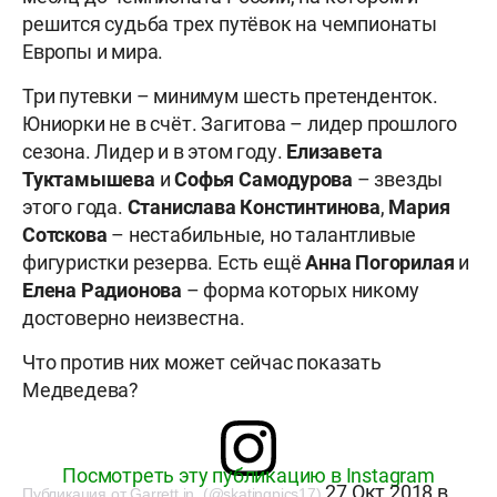
решится судьба трех путёвок на чемпионаты
Европы и мира.
Три путевки – минимум шесть претенденток.
Юниорки не в счёт. Загитова – лидер прошлого
сезона. Лидер и в этом году.
Елизавета
Туктамышева
и
Софья Самодурова
– звезды
этого года.
Станислава Констинтинова
,
Мария
Сотскова
– нестабильные, но талантливые
фигуристки резерва. Есть ещё
Анна Погорилая
и
Елена Радионова
– форма которых никому
достоверно неизвестна.
Что против них может сейчас показать
Медведева?
Посмотреть эту публикацию в Instagram
27 Окт 2018 в
Публикация от Garrett in (@skatingpics17)