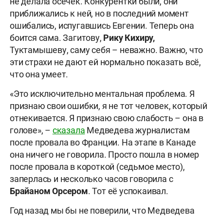
не делала осечек. Конкурентки были, они
приближались к ней, но в последний момент
ошибались, испугавшись Евгении. Теперь она
боится сама. Загитову,
Рику Кихиру,
Туктамышеву, саму себя – неважно. Важно, что
эти страхи не дают ей нормально показать всё,
что она умеет.
«Это исключительно ментальная проблема. Я
признаю свои ошибки, я не тот человек, который
отнекивается. Я признаю свою слабость – она в
голове», –
сказала
Медведева журналистам
после провала во Франции. На этапе в Канаде
она ничего не говорила. Просто пошла в номер
после провала в короткой (седьмое место),
заперлась и несколько часов говорила с
Брайаном Орсером
. Тот её успокаивал.
Год назад мы бы не поверили, что Медведева