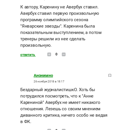
К автору, Каренину не Авербух ставил.
Авербух ставил первую произвольную
программу олимпийского сезона
"Январские звезды". Каренина была
показательным выступлением, а потом
тренеры решили из нее сделать
произвольную.
0
ответить
Анонимно
26 ноября 2018 в 18:17
Бездарный журналистишкО. Хоть бы
потрудился посмотреть, что к "Анне
Карениной" Авербух не имеет никакого
отношения. Лезешь со своим мнением
диванного критика, ничего особо не ведая
в ФК.