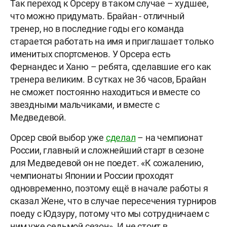
Так переход к Орсеру в таком случае – худшее,
что можно придумать. Брайан - отличный
тренер, но в последние годы его команда
старается работать на имя и приглашает только
именитых спортсменов. У Орсера есть
Фернандес и Ханю – ребята, сделавшие его как
тренера великим. В сутках не 36 часов, Брайан
не сможет постоянно находиться и вместе со
звездными мальчиками, и вместе с
Медведевой.
Орсер свой выбор уже
сделал
– на чемпионат
России, главный и сложнейший старт в сезоне
для Медведевой он не поедет. «К сожалению,
чемпионаты Японии и России проходят
одновременно, поэтому ещё в начале работы я
сказал Жене, что в случае пересечения турниров
поеду с Юдзуру, потому что мы сотрудничаем с
ним уже седьмой сезон». И не стоит в