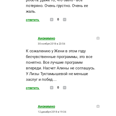
робота. Даже то, что было - все
потеряно. Очень грустно. Очень ее
жаль.
0
ответить
Анонимно
30 ноября 2018 в 23:54
К сожалению у Жени в этом году
бесчувственные программы, это все
понятно. Все лучшие программ
впереди. Насчет Алины не соглашусь.
У Лизы Туктамышевой не меньше
заслуг и побед....
0
ответить
Анонимно
12 декабря 2018 в 19:34