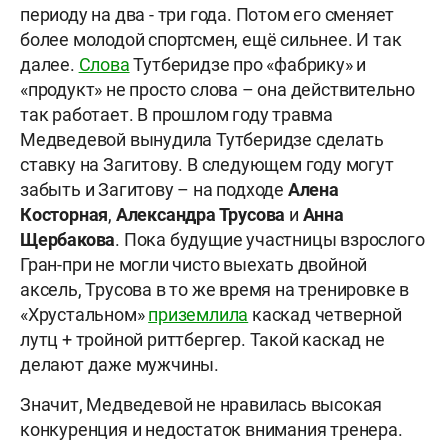
периоду на два - три года. Потом его сменяет
более молодой спортсмен, ещё сильнее. И так
далее.
Слова
Тутберидзе про «фабрику» и
«продукт» не просто слова – она действительно
так работает. В прошлом году травма
Медведевой вынудила Тутберидзе сделать
ставку на Загитову. В следующем году могут
забыть и Загитову – на подходе
Алена
Косторная
,
Александра Трусова
и
Анна
Щербакова
. Пока будущие участницы взрослого
Гран-при не могли чисто выехать двойной
аксель, Трусова в то же время на тренировке в
«Хрустальном»
приземлила
каскад четверной
лутц + тройной риттбергер. Такой каскад не
делают даже мужчины.
Значит, Медведевой не нравилась высокая
конкуренция и недостаток внимания тренера.