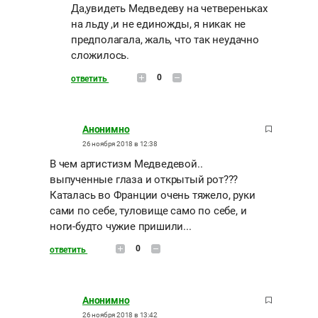
Да,увидеть Медведеву на четвереньках
на льду ,и не единожды, я никак не
предполагала, жаль, что так неудачно
сложилось.
0
ответить
Анонимно
26 ноября 2018 в 12:38
В чем артистизм Медведевой..
выпученные глаза и открытый рот???
Каталась во Франции очень тяжело, руки
сами по себе, туловище само по себе, и
ноги-будто чужие пришили...
0
ответить
Анонимно
26 ноября 2018 в 13:42