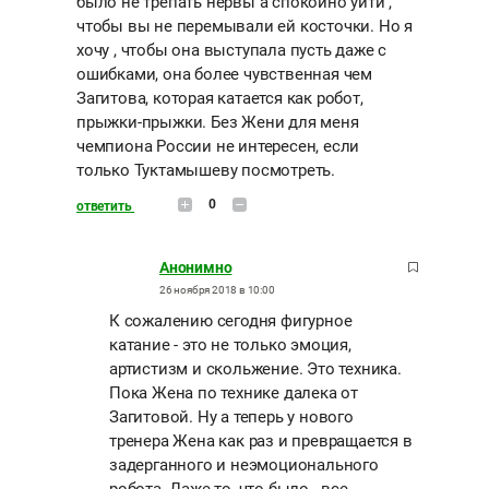
было не трепать нервы а спокойно уйти ,
чтобы вы не перемывали ей косточки. Но я
хочу , чтобы она выступала пусть даже с
ошибками, она более чувственная чем
Загитова, которая катается как робот,
прыжки-прыжки. Без Жени для меня
чемпиона России не интересен, если
только Туктамышеву посмотреть.
0
ответить
Анонимно
26 ноября 2018 в 10:00
К сожалению сегодня фигурное
катание - это не только эмоция,
артистизм и скольжение. Это техника.
Пока Жена по технике далека от
Загитовой. Ну а теперь у нового
тренера Жена как раз и превращается в
задерганного и неэмоционального