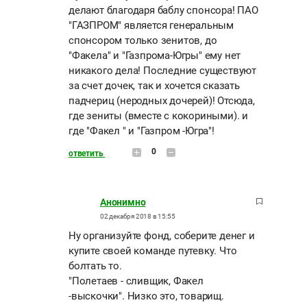
делают благодаря баблу спонсора! ПАО
"ГАЗПРОМ" является генеральным
спонсором только зенитов, до
"Факела" и "Газпрома-Югры" ему нет
никакого дела! Последние существуют
за счет дочек, так и хочется сказать
падчериц (неродных дочерей)! Отсюда,
где зениты (вместе с кокориными). и
где "Факел " и "Газпром -Югра"!
0
ответить
Анонимно
02 декабря 2018 в 15:55
Ну организуйте фонд, соберите денег и
купите своей команде путевку. Что
болтать то.
"Полетаев - сливщик, Факел
-выскочки". Низко это, товарищ.