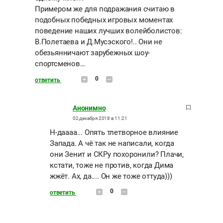
Примером же для подражания считаю в
подобных победных игровых моментах
поведение наших лучших волейболистов:
В.Полетаева и Д.Мусэского!.. Они не
обезьянничают зарубежных шоу-
спортсменов…
0
ответить
Анонимно
02 декабря 2018 в 11:21
Н-даааа... Опять тлетворное влияние
Запада. А чё так не написали, когда
они Зенит и СКРу похоронили? Плачи,
кстати, тоже не против, когда Дима
жжёт. Ах, да.... Он же тоже оттуда)))
0
ответить