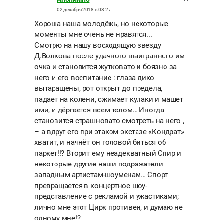
02 декабря 2018 в 08:27
Хороша наша молодёжь, но некоторые
моменты мне очень не нравятся...
Смотрю на нашу восходящую звезду
Д.Волкова после удачного выигранного им
очка и становится жутковато и боязно за
него и его воспитание : глаза дико
вытаращены, рот открыт до предела,
падает на колени, сжимает кулаки и машет
ими, и дёргается всем телом… Иногда
становится страшновато смотреть на него ,
– а вдруг его при этаком экстазе «Кондрат»
хватит, и начнёт он головой биться об
паркет!!? Вторит ему неадекватный Спир и
некоторые другие наши подражатели
западным артистам-шоуменам… Спорт
превращается в концертное шоу-
представление с рекламой и ужастиками;
лично мне этот Цирк противен, и думаю не
одному мне!?.