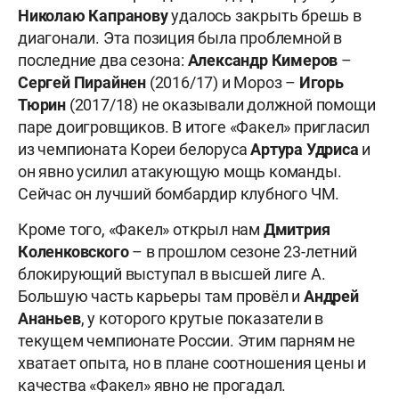
Николаю Капранову
удалось закрыть брешь в
диагонали. Эта позиция была проблемной в
последние два сезона:
Александр Кимеров
–
Сергей
Пирайнен
(2016/17) и Мороз –
Игорь
Тюрин
(2017/18) не оказывали должной помощи
паре доигровщиков. В итоге «Факел» пригласил
из чемпионата Кореи белоруса
Артура Удриса
и
он явно усилил атакующую мощь команды.
Сейчас он лучший бомбардир клубного ЧМ.
Кроме того, «Факел» открыл нам
Дмитрия
Коленковского
– в прошлом сезоне 23-летний
блокирующий выступал в высшей лиге А.
Большую часть карьеры там провёл и
Андрей
Ананьев
, у которого крутые показатели в
текущем чемпионате России. Этим парням не
хватает опыта, но в плане соотношения цены и
качества «Факел» явно не прогадал.