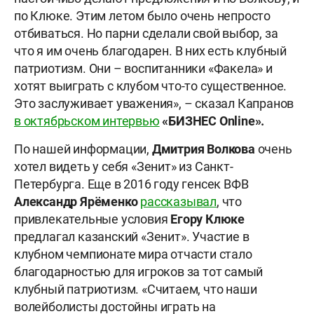
по Клюке. Этим летом было очень непросто
отбиваться. Но парни сделали свой выбор, за
что я им очень благодарен. В них есть клубный
патриотизм. Они – воспитанники «Факела» и
хотят выиграть с клубом что-то существенное.
Это заслуживает уважения», – сказал Капранов
в октябрьском интервью
«БИЗНЕС
Online».
По нашей информации,
Дмитрия Волкова
очень
хотел видеть у себя «Зенит» из Санкт-
Петербурга. Еще в 2016 году генсек ВФВ
Александр Ярёменко
рассказывал
, что
привлекательные условия
Егору Клюке
предлагал казанский «Зенит». Участие в
клубном чемпионате мира отчасти стало
благодарностью для игроков за тот самый
клубный патриотизм. «Считаем, что наши
волейболисты достойны играть на