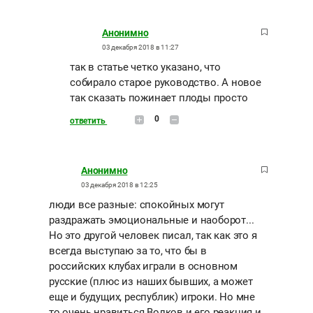
Анонимно
03 декабря 2018 в 11:27
так в статье четко указано, что
собирало старое руководство. А новое
так сказать пожинает плоды просто
0
ответить
Анонимно
03 декабря 2018 в 12:25
люди все разные: спокойных могут
раздражать эмоциональные и наоборот...
Но это другой человек писал, так как это я
всегда выступаю за то, что бы в
российских клубах играли в основном
русские (плюс из наших бывших, а может
еще и будущих, республик) игроки. Но мне
то очень нравиться Волков и его реакция и