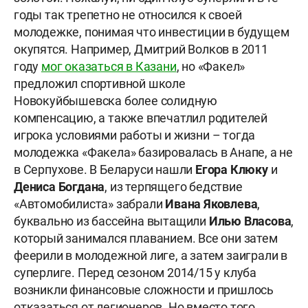
годы так трепетно не относился к своей
молодежке, понимая что инвестиции в будущем
окупятся. Например, Дмитрий Волков в 2011
году
мог оказаться в Казани
, но «Факел»
предложил спортивной школе
Новокуйбышевска более солидную
компенсацию, а также впечатлил родителей
игрока условиями работы и жизни – тогда
молодежка «Факела» базировалась в Анапе, а не
в Серпухове. В Беларуси нашли
Егора Клюку
и
Дениса Богдана
, из терпящего бедствие
«Автомобилиста» забрали
Ивана Яковлева
,
буквально из бассейна вытащили
Илью Власова
,
который занимался плаванием. Все они затем
феерили в молодежной лиге, а затем заиграли в
суперлиге. Перед сезоном 2014/15 у клуба
возникли финансовые сложности и пришлось
отказаться от легионеров. Но вместо того,