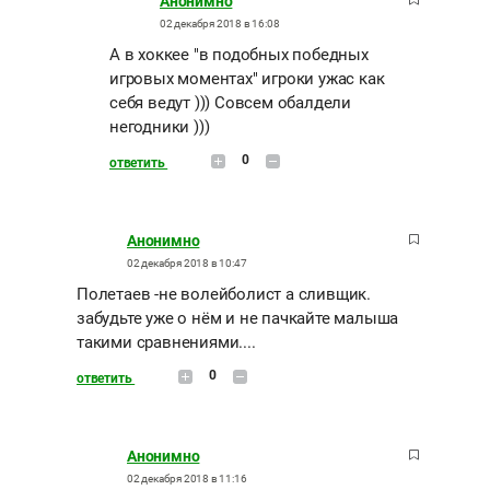
Анонимно
02 декабря 2018 в 16:08
А в хоккее "в подобных победных
игровых моментах" игроки ужас как
себя ведут ))) Совсем обалдели
негодники )))
0
ответить
Анонимно
02 декабря 2018 в 10:47
Полетаев -не волейболист а сливщик.
забудьте уже о нём и не пачкайте малыша
такими сравнениями....
0
ответить
Анонимно
02 декабря 2018 в 11:16