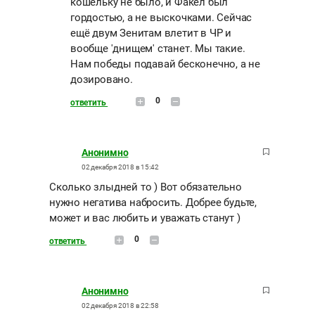
кошельку не было, и Факел был
гордостью, а не выскочками. Сейчас
ещё двум Зенитам влетит в ЧР и
вообще 'днищем' станет. Мы такие.
Нам победы подавай бесконечно, а не
дозировано.
0
ответить
Анонимно
02 декабря 2018 в 15:42
Сколько злыдней то ) Вот обязательно
нужно негатива набросить. Добрее будьте,
может и вас любить и уважать станут )
0
ответить
Анонимно
02 декабря 2018 в 22:58