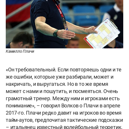
Камилло Плачи
«Он требовательный. Если повторяешь одни и те
же ошибки, которые уже разбирали, может и
накричать, и выругаться. Но в то же время
может с нами и пошутить, и посмеяться. Очень
грамотный тренер. Между ним и игроками есть
понимание», – говорил Волков о Плачи в апреле
2017-го. Плачи редко давит на игроков во время
тайм-аутов, предпочитая тактические подсказки
– итальянец известный волейбольный теоретик.