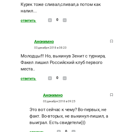
Курек тоже сливал,сливал,а потом как
налил...
0
ответить
Анонимно
03 декабря 2018 в 08:20
Молодцы!!! Но, выкинув Зенит с турнира,
Факел лишил Российский клуб первого
места..
0
ответить
Анонимно
03 декабря 2018 в 09:25
Это вот сейчас к чему? Во-первых, не
факт. Во-вторых, не выкинул-лишил, а
выиграл. Есть свидетели)))
0