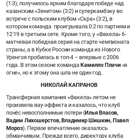
(1:3), получилось ярким благодаря победе над
казанским «Зенитом» (3:2) и суперкамбэку во
встрече с польским клубом «Скра» (3:2), в
котором команда проигрывала 0:2 по партиям и
12:19 в третьем сете. Кроме того, у «Факела» 6-
матчевая победная серия на старте чемпионата
страны, а в Кубке России команда из Нового
Уренгоя пробилась в топ-4 – впервые с 2006
года. В этом сезоне команда
Камилло Плачи
«в
огне», но к этому она шла не один год.
НИКОЛАЙ КАПРАНОВ
Трансферная кампания «Факела» летом не
произвела вау-эффекта и казалось, что клуб
понёс невосполнимые потери (
Илья Власов,
Вадим Лихошерстов, Владимир Шишкин, Павел
Мороз
). Первое впечатление оказалось
обманчивым. Прежде всего, директору клуба