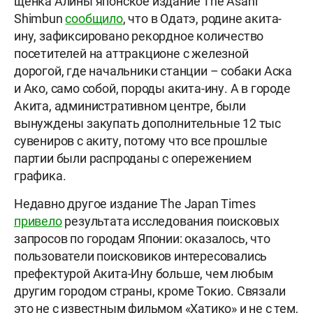
щенка Алины японское издание The Asahi
Shimbun
сообщило
, что в Одатэ, родине акита-
ину, зафиксировано рекордное количество
посетителей на аттракционе с железной
дорогой, где начальники станции – собаки Аска
и Ако, само собой, породы акита-ину. А в городе
Акита, административном центре, были
вынуждены закупать дополнительные 12 тыс
сувениров с акиту, потому что все прошлые
партии были распроданы с опережением
графика.
Недавно другое издание The Japan Times
привело
результата исследования поисковых
запросов по городам Японии: оказалось, что
пользователи поисковиков интересовались
префектурой Акита-Ину больше, чем любым
другим городом страны, кроме Токио. Связали
это не с известным фильмом «Хатико» и не с тем,