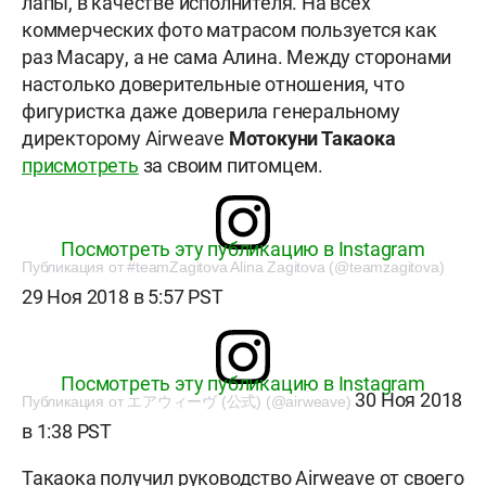
лапы, в качестве исполнителя. На всех
коммерческих фото матрасом пользуется как
раз Масару, а не сама Алина. Между сторонами
настолько доверительные отношения, что
фигуристка даже доверила генеральному
директорому Airweave
Мотокуни Такаока
присмотреть
за своим питомцем.
Посмотреть эту публикацию в Instagram
Публикация от #teamZagitova Alina Zagitova (@teamzagitova)
29 Ноя 2018 в 5:57 PST
Посмотреть эту публикацию в Instagram
30 Ноя 2018
Публикация от エアウィーヴ (公式) (@airweave)
в 1:38 PST
Такаока получил руководство Airweave от своего