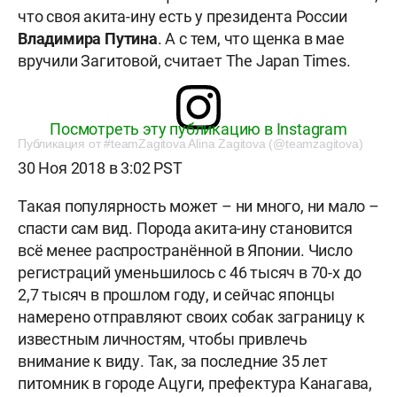
что своя акита-ину есть у президента России
Владимира Путина
. А с тем, что щенка в мае
вручили Загитовой, считает The Japan Times.
Посмотреть эту публикацию в Instagram
Публикация от #teamZagitova Alina Zagitova (@teamzagitova)
30 Ноя 2018 в 3:02 PST
Такая популярность может – ни много, ни мало –
спасти сам вид. Порода акита-ину становится
всё менее распространённой в Японии. Число
регистраций уменьшилось с 46 тысяч в 70-х до
2,7 тысяч в прошлом году, и сейчас японцы
намерено отправляют своих собак заграницу к
известным личностям, чтобы привлечь
внимание к виду. Так, за последние 35 лет
питомник в городе Ацуги, префектура Канагава,