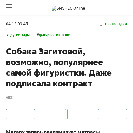
04.12 09:45
в закладки
#
#
другие виды
фигурное катание
Собака Загитовой,
возможно, популярнее
самой фигуристки. Даже
подписала контракт
erid:
Масару теперь рекламирует матрасы.