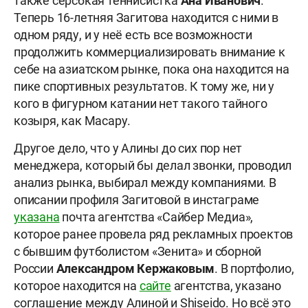
также серсбкая теннисистка
Ана Иванович
.
Теперь 16-летняя Загитова находится с ними в
одном ряду, и у неё есть все возможности
продолжить коммерциализировать внимание к
себе на азиатском рынке, пока она находится на
пике спортивных результатов. К тому же, ни у
кого в фигурном катании нет такого тайного
козыря, как Масару.
Другое дело, что у Алины до сих пор нет
менеджера, который бы делал звонки, проводил
анализ рынка, выбирал между компаниями. В
описании профиля Загитовой в инстаграме
указана
почта агентства «Сайбер Медиа»,
которое ранее провела ряд рекламных проектов
с бывшим футболистом «Зенита» и сборной
России
Александром Кержаковым
. В портфолио,
которое находится на
сайте
агентства, указано
соглашение между Алиной и Shiseido. Но всё это