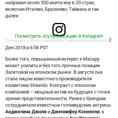
направил около 500 акита-ину в 20 стран,
включая Италию, Бразилию, Тайвань и так
далее.
Посмотреть эту публикацию в Instagram
2
Публикация от #teamZagitova Alina Zagitova (@teamzagitova)
Дек 2018 в 6:58 PST
Более того, повышенный интерес к Масару
может усилить и без того прочные позиции
Загитовой на японском рынке. В августе она
стала лицом известного производителя
косметики Shiseido. Контракт с японском
компанией – мощный актив на будущее с точки
зрения представительности. Ранее с брендом
сотрудничали известные голливудские актрисы
Анджелина Джоли
и
Дженнифер
Коннелли
, а