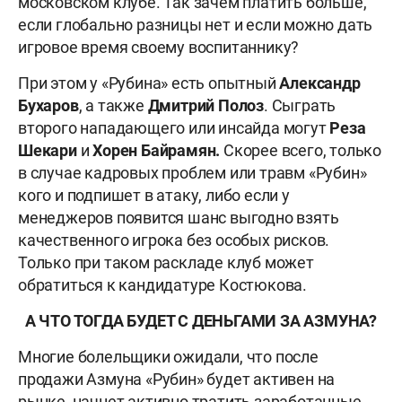
московском клубе. Так зачем платить больше,
если глобально разницы нет и если можно дать
игровое время своему воспитаннику?
При этом у «Рубина» есть опытный
Александр
Бухаров
, а также
Дмитрий Полоз
. Сыграть
второго нападающего или инсайда могут
Реза
Шекари
и
Хорен Байрамян.
Скорее всего, только
в случае кадровых проблем или травм «Рубин»
кого и подпишет в атаку, либо если у
менеджеров появится шанс выгодно взять
качественного игрока без особых рисков.
Только при таком раскладе клуб может
обратиться к кандидатуре Костюкова.
А ЧТО ТОГДА БУДЕТ С ДЕНЬГАМИ ЗА АЗМУНА?
Многие болельщики ожидали, что после
продажи Азмуна «Рубин» будет активен на
рынке, начнет активно тратить заработанные