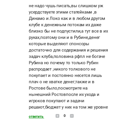
не надо чушь писать,вы слишком уж
усердствуете этими статейками ,в
Динамо и Локо как и в любом другом
клубе к денежным потокам их даже
близко бы не подпустили,а тут все в их
руках,поэтому они и в Рубине,денег
которые выделяют спонсоры
достаточно для содержания и решения
задач клуба,половина рфпл не богаче
Рубина но почему то только Рубин
распродает ,никого толкового не
покупает и постоянно несется лишь
плач о не хватке денег,также и в
Ростове было,посмотрите на
нынешний Ростовпосле их ухода и
игроков покупают и задачи
решают,бюджет у них на том же уровне
0
ответить