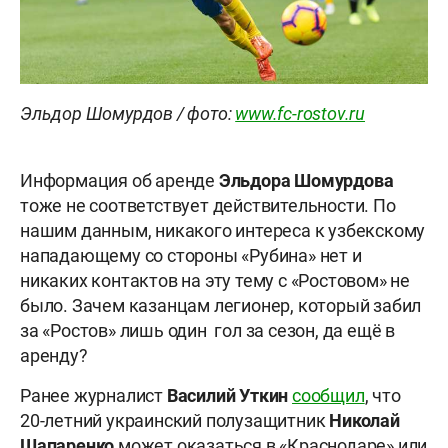
Эльдор Шомурдов / фото:
www.fc-rostov.ru
Информация об аренде
Эльдора Шомурдова
тоже не соответствует действительности. По
нашим данным, никакого интереса к узбекскому
нападающему со стороны «Рубина» нет и
никаких контактов на эту тему с «Ростовом» не
было. Зачем казанцам легионер, который забил
за «Ростов» лишь один гол за сезон, да ещё в
аренду?
Ранее журналист
Василий Уткин
сообщил
, что
20-летний украинский полузащитник
Николай
Шапаренко
может оказаться в «Краснодаре» или