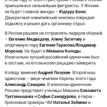
приехали все сильнейшие фигуристы. У Японии
не будет главной звезды –
Юдзуру Ханю
.
Двукратный олимпийский чемпион повредил
лодыжку и решил дать организму отдых.
В России решили не отправлять лидеров сборной
–
Евгению Медведеву
,
Алину Загитову
и
спортивную пару
Евгения Тарасова/Владимир
Морозов
. Не будет и
Михаила Коляды
.
Изначально лучший российский одиночник был
в составе, но его выкосил рецедив гайморита.
Коляду заменил
Андрей Лазукин
. Второй наш
одиночник – вице-чемпион Европы этого года
Александр Самарин
. В женском одиночном
Россию представят ученицы Мишина
Елизавета
Туктамышева
и
Софья Самодурова
, в парах -
бронзовые призеры ЧМ
Наталья Забияко
и