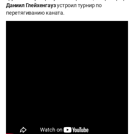
Даниил Глейхенгауз
устроил турнир по
перетягиванию каната.