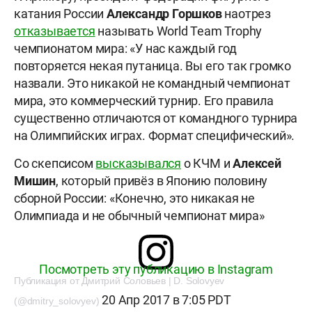
катания России
Александр Горшков
наотрез
отказывается
называть World Team Trophy
чемпионатом мира: «У нас каждый год
повторяется некая путаница. Вы его так громко
назвали. Это никакой не командный чемпионат
мира, это коммерческий турнир. Его правила
существенно отличаются от командного турнира
на Олимпийских играх. Формат специфический».
Со скепсисом
высказывался
о КЧМ и
Алексей
Мишин
, который привёз в Японию половину
сборной России: «Конечно, это никакая не
Олимпиада и не обычный чемпионат мира»
Посмотреть эту публикацию в Instagram
Публикация от Дмитрий Соловьев | D. Solovyev
20 Апр 2017 в 7:05 PDT
(@dmitry_solovyev)