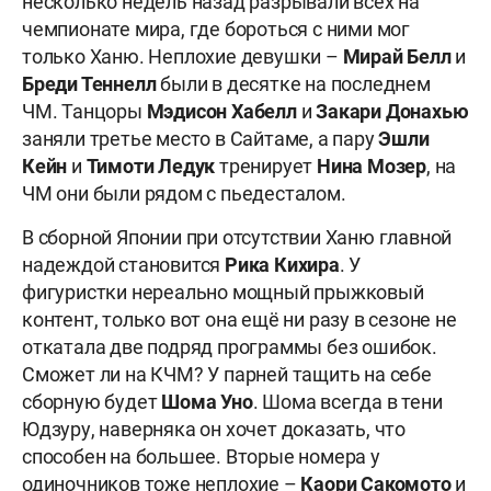
несколько недель назад разрывали всех на
чемпионате мира, где бороться с ними мог
только Ханю. Неплохие девушки –
Мирай Белл
и
Бреди Теннелл
были в десятке на последнем
ЧМ. Танцоры
Мэдисон Хабелл
и
Закари Донахью
заняли третье место в Сайтаме, а пару
Эшли
Кейн
и
Тимоти Ледук
тренирует
Нина Мозер
, на
ЧМ они были рядом с пьедесталом.
В сборной Японии при отсутствии Ханю главной
надеждой становится
Рика Кихира
. У
фигуристки нереально мощный прыжковый
контент, только вот она ещё ни разу в сезоне не
откатала две подряд программы без ошибок.
Сможет ли на КЧМ? У парней тащить на себе
сборную будет
Шома Уно
. Шома всегда в тени
Юдзуру, наверняка он хочет доказать, что
способен на большее. Вторые номера у
одиночников тоже неплохие –
Каори Сакомото
и