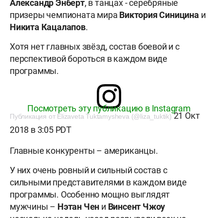
Александр Энберт
, в танцах - серебряные
призеры чемпионата мира
Виктория Синицина
и
Никита Кацалапов
.
Хотя нет главных звёзд, состав боевой и с
перспективой бороться в каждом виде
программы.
Посмотреть эту публикацию в Instagram
21 Окт
Публикация от Elizaveta Tuktamysheva (@liza_tuktik)
2018 в 3:05 PDT
Главные конкуренты – американцы.
У них очень ровный и сильный состав с
сильными представителями в каждом виде
программы. Особенно мощно выглядят
мужчины –
Нэтан Чен
и
Винсент Чжоу