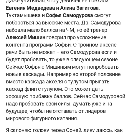
Даже учитывая, что у девочек не поехали
Евгения Медведева
и
Алина Загитова
,
Туктамышева и
Софья Самодурова
смогут
побороться за высокие места. Да, Самодурова
набрала мало баллов на ЧМ, но её тренер
Алексей Мишин
говорил про усложнение
контента программ Софьи. О тройном акселе
речи быть не может – его Самодурова если и
будет пробовать, то уже в следующем сезоне.
Сейчас Софья с Мишиным могут попробовать
новые каскады. Например во второй половине
вместо каскада акселя с тулупом прыгать
каскад флип с тулупом. Это может дать
хорошую прибавку баллов. Сейчас Самодуровой
надо пробовать свои силы, думать уже и на
будущее, чтобы не отставать от лидеров
мирового фигурного катания.
Я склоняю голову перед Соней, диву даюсь, как