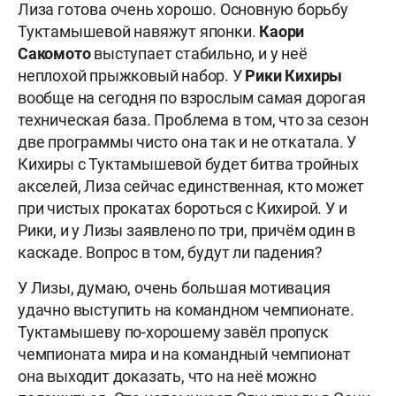
Лиза готова очень хорошо. Основную борьбу
Туктамышевой навяжут японки.
Каори
Сакомото
выступает стабильно, и у неё
неплохой прыжковый набор. У
Рики Кихиры
вообще на сегодня по взрослым самая дорогая
техническая база. Проблема в том, что за сезон
две программы чисто она так и не откатала. У
Кихиры с Туктамышевой будет битва тройных
акселей, Лиза сейчас единственная, кто может
при чистых прокатах бороться с Кихирой. У и
Рики, и у Лизы заявлено по три, причём один в
каскаде. Вопрос в том, будут ли падения?
У Лизы, думаю, очень большая мотивация
удачно выступить на командном чемпионате.
Туктамышеву по-хорошему завёл пропуск
чемпионата мира и на командный чемпионат
она выходит доказать, что на неё можно