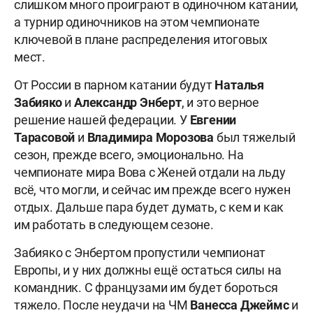
слишком много проиграют в одиночном катании,
а турнир одиночников на этом чемпионате
ключевой в плане распределения итоговых
мест.
От России в парном катании будут
Наталья
Забияко
и
Александр Энберт
, и это верное
решение нашей федерации. У
Евгении
Тарасовой
и
Владимира Морозова
был тяжелый
сезон, прежде всего, эмоционально. На
чемпионате мира Вова с Женей отдали на льду
всё, что могли, и сейчас им прежде всего нужен
отдых. Дальше пара будет думать, с кем и как
им работать в следующем сезоне.
Забияко с Энбертом пропустили чемпионат
Европы, и у них должны ещё остаться силы на
командник. С французами им будет бороться
тяжело. После неудачи на ЧМ
Ванесса Джеймс
и