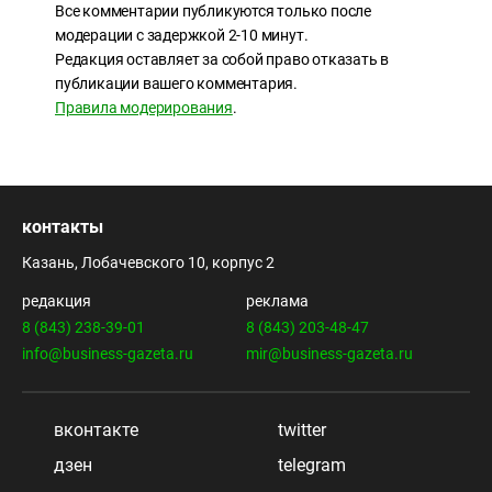
Все комментарии публикуются только после
модерации с задержкой 2-10 минут.
Редакция оставляет за собой право отказать в
публикации вашего комментария.
Правила модерирования
.
контакты
Казань, Лобачевского 10, корпус 2
редакция
реклама
8 (843) 238-39-01
8 (843) 203-48-47
info@business-gazeta.ru
mir@business-gazeta.ru
вконтакте
twitter
дзен
telegram