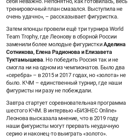
себя неважно. Непонятно, как готовилась, весь
тренировочный план смазался. Выступила не
очень удачно», – рассказывает фигуристка.
Затем японцы провели ещё три турнира World
Team Trophy, где Леонову в сборной России
заменили более молодые фигуристки
Аделина
Сотникова, Елена Радионова и Елизавета
Туктамышева
. Но победить Россия так и не
смогла ни на одном из чемпионатов. Было два
«серебра» – в 2015 и 2017 годах, но «золота» не
было. КЧМ – единственный турнир, где наши
фигуристы ни разу не побеждали.
Завтра стартует соревновательная программа
шестого КЧМ. В интервью «БИЗНЕС Online»
Леонова высказала мнение, что в 2019 году
наши фигуристы могут прервать неудачную
серию и наконец-то выиграть «золото».