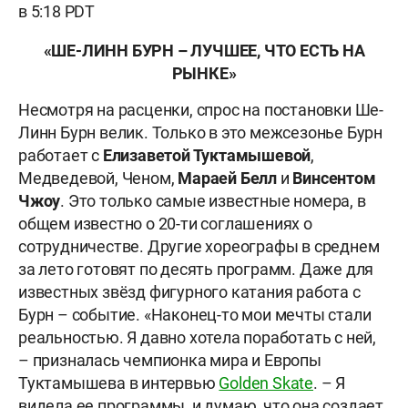
в 5:18 PDT
«ШЕ-ЛИНН БУРН – ЛУЧШЕЕ, ЧТО ЕСТЬ НА
РЫНКЕ»
Несмотря на расценки, спрос на постановки Ше-
Линн Бурн велик. Только в это межсезонье Бурн
работает с
Елизаветой Туктамышевой
,
Медведевой, Ченом,
Мараей Белл
и
Винсентом
Чжоу
. Это только самые известные номера, в
общем известно о 20-ти соглашениях о
сотрудничестве. Другие хореографы в среднем
за лето готовят по десять программ. Даже для
известных звёзд фигурного катания работа с
Бурн – событие. «Наконец-то мои мечты стали
реальностью. Я давно хотела поработать с ней,
– призналась чемпионка мира и Европы
Туктамышева в интервью
Golden Skate
. – Я
видела ее программы, и думаю, что она создает