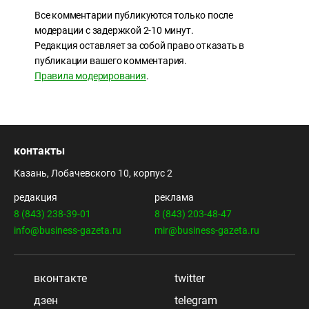
Все комментарии публикуются только после
модерации с задержкой 2-10 минут.
Редакция оставляет за собой право отказать в
публикации вашего комментария.
Правила модерирования
.
контакты
Казань, Лобачевского 10, корпус 2
редакция
реклама
8 (843) 238-39-01
8 (843) 203-48-47
info@business-gazeta.ru
mir@business-gazeta.ru
вконтакте
twitter
дзен
telegram