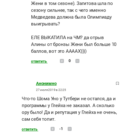
Жени в том сезоне). Загитова шла по
сезону сильнее, так с чего именно
Медведева должна была Олимпиаду
выигрывать?
ЕЛЕ ВЫКАТИЛА на ЧМ? да отрыв
Алины от бронзы Жени был больше 10
баллов, вот это ААААХ))))
0
ответить
Анонимно
27 июля 2019 в 22:25
Что-то Шома Уно у Тутбери не остался, да и
программы у Глейха не заказал. А сколько
ору было! Да и репутация у Глейха не очень,
сам себя топит.
-1
ответить