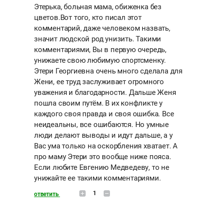
Этерька, больная мама, обиженка без
цветов.Вот того, кто писал этот
комментарий, даже человеком назвать,
значит людской род унизить. Такими
комментариями, Вы в первую очередь,
унижаете свою любимую спортсменку.
Этери Георгиевна очень много сделала для
Жени, ее труд заслуживает огромного
уважения и благодарности. Дальше Женя
пошла своим путём. В их конфликте у
каждого своя правда и своя ошибка. Все
неидеальны, все ошибаются. Но умные
люди делают выводы и идут дальше, а у
Вас ума только на оскорбления хватает. А
про маму Этери это вообще ниже пояса.
Если любите Евгению Медведеву, то не
унижайте ее такими комментариями.
1
ответить