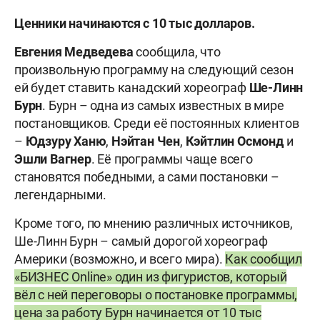
Ценники начинаются с 10 тыс долларов.
Евгения Медведева
сообщила, что
произвольную программу на следующий сезон
ей будет ставить канадский хореограф
Ше-Линн
Бурн
. Бурн – одна из самых известных в мире
постановщиков. Среди её постоянных клиентов
–
Юдзуру Ханю
,
Нэйтан Чен
,
Кэйтлин Осмонд
и
Эшли Вагнер
. Её программы чаще всего
становятся победными, а сами постановки –
легендарными.
Кроме того, по мнению различных источников,
Ше-Линн Бурн – самый дорогой хореограф
Америки (возможно, и всего мира).
Как сообщил
«БИЗНЕС Online» один из фигуристов, который
вёл с ней переговоры о постановке программы,
цена за работу Бурн начинается от 10 тыс