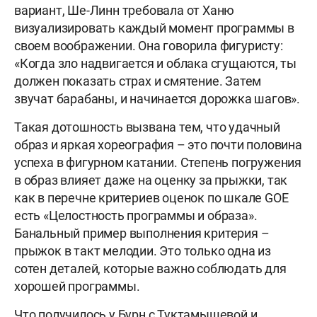
вариант, Ше-Линн требовала от Ханю
визуализировать каждый момент программы в
своем воображении. Она говорила фигуристу:
«Когда зло надвигается и облака сгущаются, ты
должен показать страх и смятение. Затем
звучат барабаны, и начинается дорожка шагов».
Такая дотошность вызвана тем, что удачный
образ и яркая хореография – это почти половина
успеха в фигурном катании. Степень погружения
в образ влияет даже на оценку за прыжки, так
как в перечне критериев оценок по шкале GOE
есть «Целостность программы и образа».
Банальный пример выполнения критерия –
прыжок в такт мелодии. Это только одна из
сотен деталей, которые важно соблюдать для
хорошей программы.
Что получилось у Бурн с Туктамышевой и