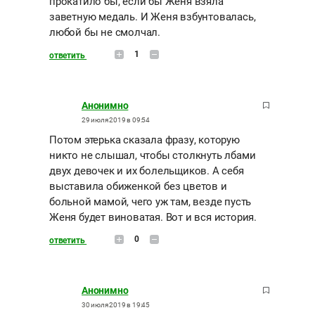
прокатило бы, если бы Женя взяла
заветную медаль. И Женя взбунтовалась,
любой бы не смолчал.
1
ответить
Анонимно
29 июля 2019 в 09:54
Потом этерька сказала фразу, которую
никто не слышал, чтобы столкнуть лбами
двух девочек и их болельщиков. А себя
выставила обиженкой без цветов и
больной мамой, чего уж там, везде пусть
Женя будет виноватая. Вот и вся история.
0
ответить
Анонимно
30 июля 2019 в 19:45