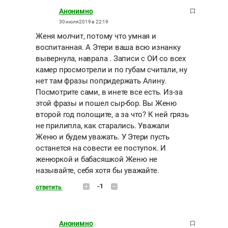
Анонимно
30 июля 2019 в 22:19
Женя молчит, потому что умная и
воспитанная. А Этери ваша всю изнанку
вывернула, наврала . Записи с ОИ со всех
камер просмотрели и по губам считали, ну
нет там фразы попридержать Алину.
Посмотрите сами, в инете все есть. Из-за
этой фразы и пошел сыр-бор. Вы Женю
второй год полощите, а за что? К ней грязь
не прилипла, как старались. Уважали
Женю и будем уважать. У Этери пусть
останется на совести ее поступок. И
женюркой и бабасяшкой Женю не
называйте, себя хотя бы уважайте.
-1
ответить
Анонимно