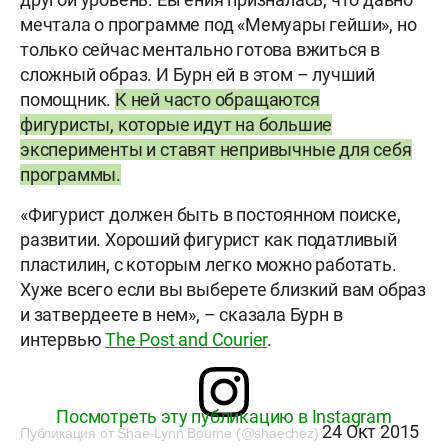
мечтала о программе под «Мемуары гейши», но
только сейчас ментально готова вжиться в
сложный образ. И Бурн ей в этом – лучший
помощник.
К ней часто обращаются
фигуристы, которые идут на большие
эксперименты и ставят непривычные для себя
программы.
«Фигурист должен быть в постоянном поиске,
развитии. Хороший фигурист как податливый
пластилин, с которым легко можно работать.
Хуже всего если вы выберете близкий вам образ
и затвердеете в нем», – сказала Бурн в
интервью
The Post and Courier
.
Посмотреть эту публикацию в Instagram
24 Окт 2015
Публикация от Shae-Lynn Bourne (@shaechez)