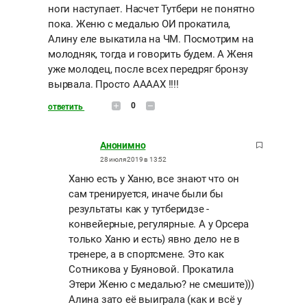
ноги наступает. Насчет Тутбери не понятно
пока. Женю с медалью ОИ прокатила,
Алину еле выкатила на ЧМ. Посмотрим на
молодняк, тогда и говорить будем. А Женя
уже молодец, после всех передряг бронзу
вырвала. Просто ААААХ !!!!
0
ответить
Анонимно
28 июля 2019 в 13:52
Ханю есть у Ханю, все знают что он
сам тренируется, иначе были бы
результаты как у тутберидзе -
конвейерные, регулярные. А у Орсера
только Ханю и есть) явно дело не в
тренере, а в спортсмене. Это как
Сотникова у Буяновой. Прокатила
Этери Женю с медалью? не смешите)))
Алина зато её выиграла (как и всё у