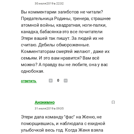
30 июля 2019 в 22:32
Вы комментарии загиботов не читали?
Предательница Родины, тренера, страшнее
атомной войны, квадратная, ноги-палки,
канадка, бабасянка-это все почитатели
Этери вашей так пишут. За людей их не
считаю. Дебилы обмороженные.
Комментаторам смертей желают , даже их
семьям. И это вам нравится? Вам всё
можно? А правду вы не любите, она у вас
однобокая.
0
ответить
Анонимно
31 июля 2019 в 09:35
Этери дала команду "фас" на Женю, не
поморщившись, и наблюдала с ехидной
улыбочкой весь год. Когда Женя взяла