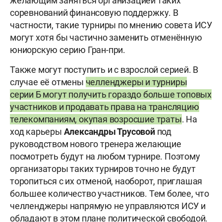
желающим заняться организацией таких
соревнований финансовую поддержку. В
частности, такие турниры по мнению совета ИСУ
могут хотя бы частично заменить отменённую
юниорскую серию Гран-при.
Также могут поступить и с взрослой серией. В
случае её отмены
челленджеры и турниры
серии Б могут получить гораздо больше топовых
участников и продавать права на трансляцию
телекомпаниям, окупая возросшие траты
. На
ход карьеры
Александры Трусовой
под
руководством нового тренера желающие
посмотреть будут на любом турнире. Поэтому
организаторы таких турниров точно не будут
торопиться с их отменой, наоборот, приглашая
большее количество участников. Тем более, что
челленджеры напрямую не управляются ИСУ и
обладают в этом плане политической свободой.