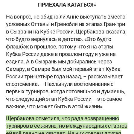
ПРИЕХАЛА КАТАТЬСЯ»
На вопрос, не обидно ли Анне выступать вместо
условных Оттавы и Гренобля на этапах Гран-при
в Сызрани на Кубке России, Щербакова сказала,
что будто вернулась в детство. «Это будто
флэшбэк в прошлое, потому что я на этапы
Кубка России даже в прошлом году я уже не
ездила. А в Сызрань мы добирались через
Самару, в Самаре был мой первый этап Кубка
России три-четыре года назад, – рассказывает
спортсменка. – Нахлынули воспоминания с
первых турниров, когда готовишься и думаешь,
что следующий этап Кубка России – это самое
важное, что может быть в этой жизни».
Щербакова отметила, что рада возвращению
турниров в её жизнь, но международных стартов
ей всё равно не хватает. На них совсем другая