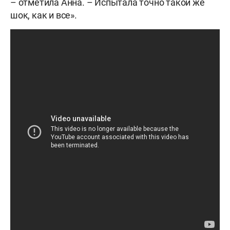
– отметила Анна. – Испытала точно такой же
шок, как и все».