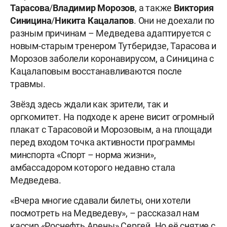
Тарасова
/
Владимир Морозов
, а также
Виктория
Синицина
/
Никита Кацалапов
. Они не доехали по
разным причинам – Медведева адаптируется с
новым-старым тренером Тутберидзе, Тарасова и
Морозов заболели коронавирусом, а Синицина с
Кацалаповым восстанавливаются после
травмы.
Звёзд здесь ждали как зрители, так и
оргкомитет. На подходе к арене висит огромный
плакат с Тарасовой и Морозовым, а на площади
перед входом точка активности программы
минспорта «Спорт – норма жизни»,
амбассадором которого недавно стала
Медведева.
«Вчера многие сдавали билеты, они хотели
посмотреть на Медведеву», – рассказал нам
кассир «Роснефть Арены» Сергей. Но её снятие с