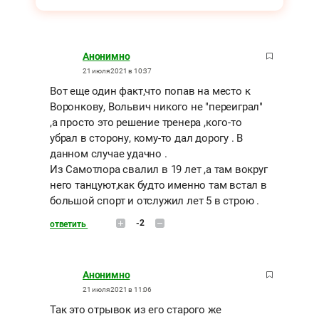
Анонимно
21 июля 2021 в 10:37
Вот еще один факт,что попав на место к
Воронкову, Вольвич никого не "переиграл"
,а просто это решение тренера ,кого-то
убрал в сторону, кому-то дал дорогу . В
данном случае удачно .
Из Самотлора свалил в 19 лет ,а там вокруг
него танцуют,как будто именно там встал в
большой спорт и отслужил лет 5 в строю .
-2
ответить
Анонимно
21 июля 2021 в 11:06
Так это отрывок из его старого же