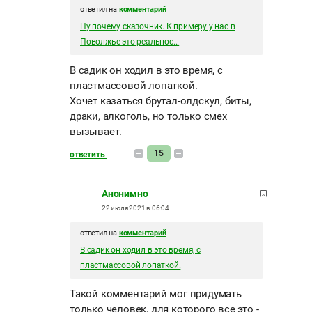
ответил на
комментарий
Ну почему сказочник. К примеру у нас в
Поволжье это реальнос...
В садик он ходил в это время, с
пластмассовой лопаткой.
Хочет казаться брутал-олдскул, биты,
драки, алкоголь, но только смех
вызывает.
15
ответить
Анонимно
22 июля 2021 в 06:04
ответил на
комментарий
В садик он ходил в это время, с
пластмассовой лопаткой.
Такой комментарий мог придумать
только человек, для которого все это -