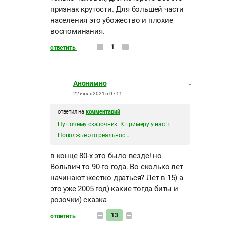
признак крутости. Для большей части
населения это убожество и плохие
воспоминания.
1
ответить
Анонимно
22 июля 2021 в 07:11
ответил на
комментарий
Ну почему сказочник. К примеру у нас в
Поволжье это реальнос...
в конце 80-х это было везде! но
Вольвич то 90-го года. Во сколько лет
начинают жестко драться? Лет в 15) а
это уже 2005 год) какие тогда биты и
розочки) сказка
13
ответить