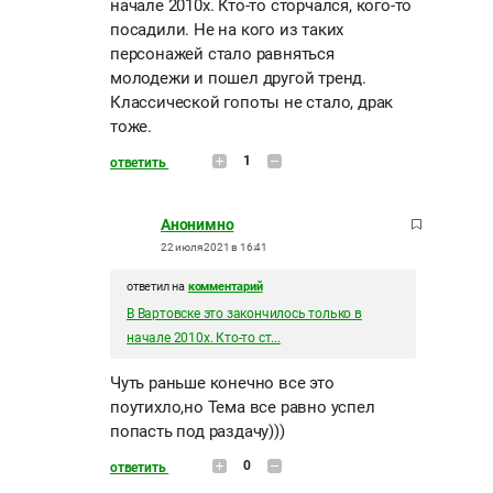
начале 2010х. Кто-то сторчался, кого-то
посадили. Не на кого из таких
персонажей стало равняться
молодежи и пошел другой тренд.
Классической гопоты не стало, драк
тоже.
1
ответить
Анонимно
22 июля 2021 в 16:41
ответил на
комментарий
В Вартовске это закончилось только в
начале 2010х. Кто-то ст...
Чуть раньше конечно все это
поутихло,но Тема все равно успел
попасть под раздачу)))
0
ответить