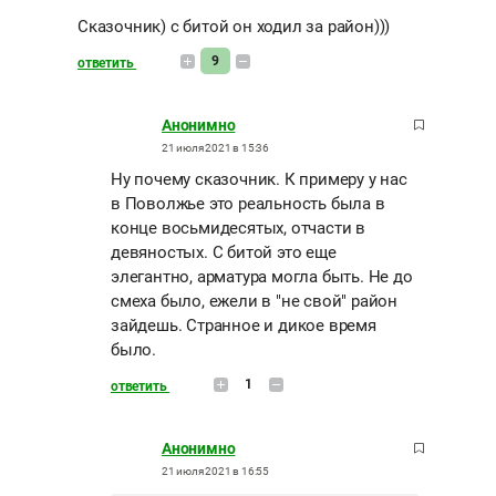
Сказочник) с битой он ходил за район)))
9
ответить
Анонимно
21 июля 2021 в 15:36
Ну почему сказочник. К примеру у нас
в Поволжье это реальность была в
конце восьмидесятых, отчасти в
девяностых. С битой это еще
элегантно, арматура могла быть. Не до
смеха было, ежели в "не свой" район
зайдешь. Странное и дикое время
было.
1
ответить
Анонимно
21 июля 2021 в 16:55