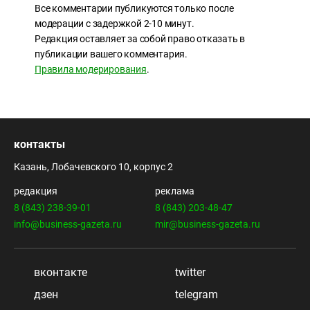
Все комментарии публикуются только после
модерации с задержкой 2-10 минут.
Редакция оставляет за собой право отказать в
публикации вашего комментария.
Правила модерирования
.
контакты
Казань, Лобачевского 10, корпус 2
редакция
реклама
8 (843) 238-39-01
8 (843) 203-48-47
info@business-gazeta.ru
mir@business-gazeta.ru
вконтакте
twitter
дзен
telegram