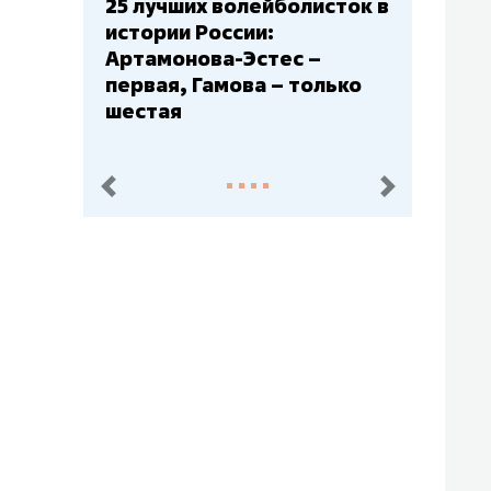
Бюджеты клубов КХЛ: СКА
– главный мажор, «Ак
Барс» – второй, «Салават
Юлаев» – середняк
пред.
след.