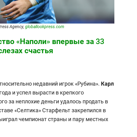
Press Agency,
globallookpress.com
тво «Наполи» впервые за 33
 слезах счастья
относительно недавний игрок «Рубина».
Карл
года и успел вырасти в крепкого
го за неплохие деньги удалось продать в
ставе «Селтика» Старфельт закрепился в
выиграл чемпионат страны и пару местных