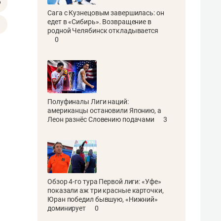
Сага с Кузнецовым завершилась: он
едет в «Сибирь». Возвращение в
родной Челябинск откладывается
0
Полуфиналы Лиги наций:
американцы остановили Японию, а
Леон разнёс Словению подачами
3
Обзор 4-го тура Первой лиги: «Уфе»
показали аж три красные карточки,
Юран победил бывшую, «Нижний»
доминирует
0