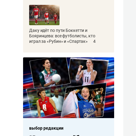
Даку идёт по пути Боккетти и
Бояринцева: все футболисты, кто
играл за «Рубин» и «Спартак»
4
выбор редакции