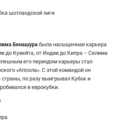
бка шотландской лиги
лима Бенашура
была насыщенная карьера
ии до Кувейта, от Индии до Кипра – Селима
спешным его периодом карьеры стал
рского «Апоэла». С этой командой он
страны, по разу выигрывал Кубок и
робивался в еврокубки.
а
пра