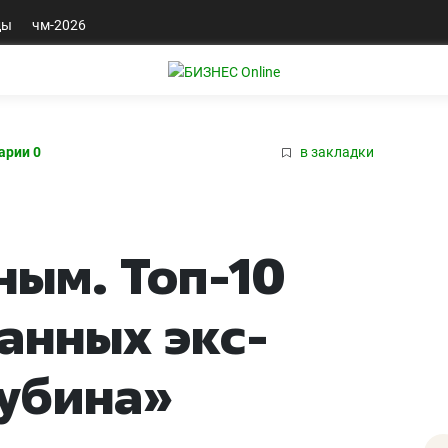
ды
чм-2026
арии 0
в закладки
ным. Топ-10
анных экс-
убина»