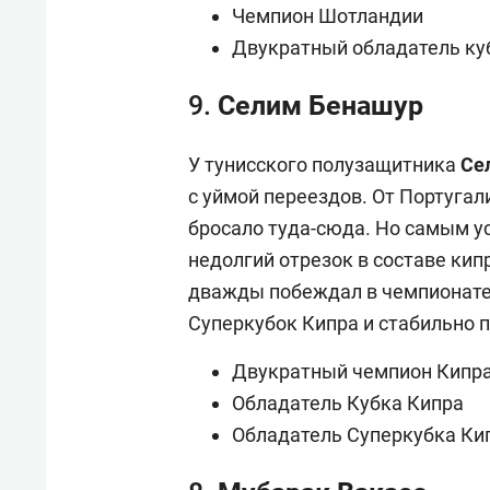
Чемпион Шотландии
Двукратный обладатель ку
9. Селим Бенашур
У тунисского полузащитника
Се
с уймой переездов. От Португал
бросало туда-сюда. Но самым у
недолгий отрезок в составе кип
дважды побеждал в чемпионате 
Суперкубок Кипра и стабильно п
Двукратный чемпион Кипр
Обладатель Кубка Кипра
Обладатель Суперкубка Ки