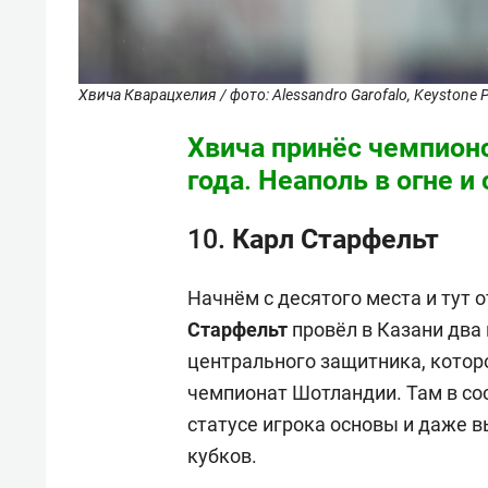
Хвича Кварацхелия / фото: Alessandro Garofalo, Keystone 
Хвича принёс чемпионс
года. Неаполь в огне и
10. Карл Старфельт
Начнём с десятого места и тут 
Старфельт
провёл в Казани два 
центрального защитника, которо
чемпионат Шотландии. Там в со
статусе игрока основы и даже 
кубков.