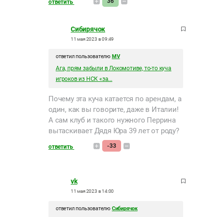
36
ответить
Сибирячок
11 мая 2023 в 09:49
ответил пользователю
MV
Ага, прям забыли в Локомотиве, то-то куча
игроков из НСК «за...
Почему эта куча катается по арендам, а
один, как вы говорите, даже в Италии!
А сам клуб и такого нужного Перрина
вытаскивает Дядя Юра 39 лет от роду?
-33
ответить
vk
11 мая 2023 в 14:00
ответил пользователю
Сибирячок