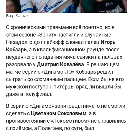
Егор Клюка
С хроническими травмами всё понятно, но в
этом сезоне «Зенит» настигли и случайные.
Незадолго до плей-офф сломал палец
Игорь
Кобзарь
, а в квалификационном раунде после
неудачного попадания мяча связки на пальцах
разорвало у
Дмитрия Ковалёва
. В решающем
матче серии с «Динамо-ЛО» Кобзарь решил
сыграть со сломанным пальцем. Если бы не его
мужской поступок, питерцы вряд ли вышли бы
даже в полуфинал.
В серии с «Динамо» зенитовцы ничего не смогли
сделать с
Цветаном Соколовым
, а в
противостоянии с «Локомотивом» не справились
с приёмом, а Полетаев, по сути, был