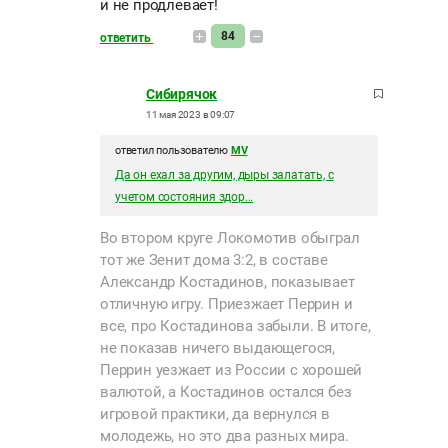
и не продлевает!
84
ответить
Сибирячок
11 мая 2023 в 09:07
ответил пользователю
MV
Да он ехал за другим, дыры залатать, с
учетом состояния здор...
Во втором круге Локомотив обыграл
тот же Зенит дома 3:2, в составе
Александр Костадинов, показывает
отличную игру. Приезжает Перрин и
все, про Костадинова забыли. В итоге,
не показав ничего выдающегося,
Перрин уезжает из России с хорошей
валютой, а Костадинов остался без
игровой практики, да вернулся в
молодежь, но это два разных мира.