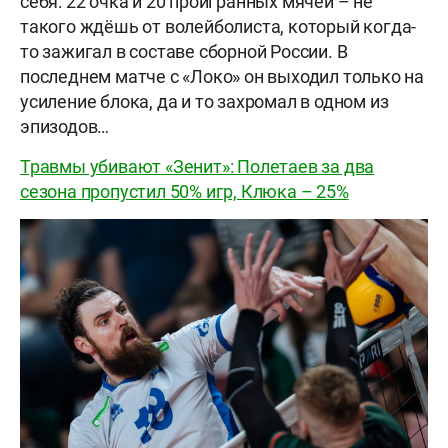
себя: 22 очка и 20 проигранных мячей – не
такого ждёшь от волейболиста, который когда-
то зажигал в составе сборной России. В
последнем матче с «Локо» он выходил только на
усиление блока, да и то захромал в одном из
эпизодов…
Травмы убивают «Зенит»: Полетаев за два
сезона пропустил 50% игр, Клюка – 25%