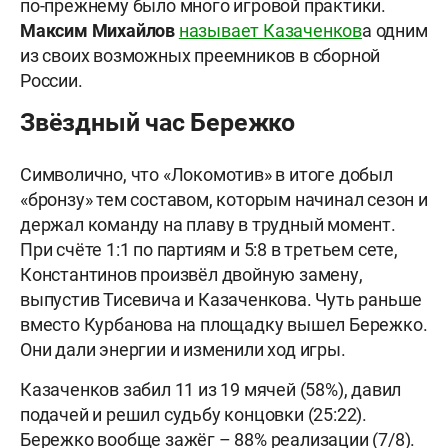
по-прежнему было много игровой практики.
Максим Михайлов
называет Казаченков
а одним
из своих возможных преемников в сборной
России.
Звёздный час Бережко
Символично, что «Локомотив» в итоге добыл
«бронзу» тем составом, которым начинал сезон и
держал команду на плаву в трудный момент.
При счёте 1:1 по партиям и 5:8 в третьем сете,
Константинов произвёл двойную замену,
выпустив Тисевича и Казаченкова. Чуть раньше
вместо Курбанова на площадку вышел Бережко.
Они дали энергии и изменили ход игры.
Казаченков забил 11 из 19 мячей (58%), давил
подачей и решил судьбу концовки (25:22).
Бережко вообще зажёг – 88% реализации (7/8).