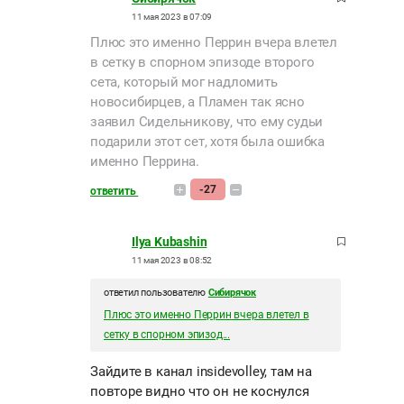
11 мая 2023 в 07:09
Плюс это именно Перрин вчера влетел
в сетку в спорном эпизоде второго
сета, который мог надломить
новосибирцев, а Пламен так ясно
заявил Сидельникову, что ему судьи
подарили этот сет, хотя была ошибка
именно Перрина.
-27
ответить
Ilya Kubashin
11 мая 2023 в 08:52
ответил пользователю
Сибирячок
Плюс это именно Перрин вчера влетел в
сетку в спорном эпизод...
Зайдите в канал insidevolley, там на
повторе видно что он не коснулся