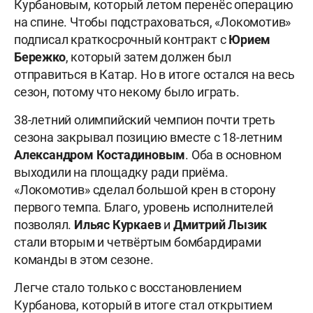
Курбановым, который летом перенёс операцию
на спине. Чтобы подстраховаться, «Локомотив»
подписал краткосрочный контракт с
Юрием
Бережко
, который затем должен был
отправиться в Катар. Но в итоге остался на весь
сезон, потому что некому было играть.
38-летний олимпийский чемпион почти треть
сезона закрывал позицию вместе с 18-летним
Александром
Костадиновым
. Оба в основном
выходили на площадку ради приёма.
«Локомотив» сделал большой крен в сторону
первого темпа. Благо, уровень исполнителей
позволял.
Ильяс Куркаев
и
Дмитрий Лызик
стали вторым и четвёртым бомбардирами
команды в этом сезоне.
Легче стало только с восстановлением
Курбанова, который в итоге стал открытием