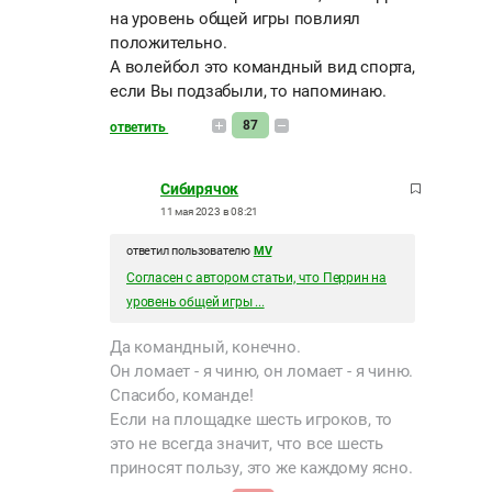
на уровень общей игры повлиял
положительно.
А волейбол это командный вид спорта,
если Вы подзабыли, то напоминаю.
87
ответить
Сибирячок
11 мая 2023 в 08:21
ответил пользователю
MV
Согласен с автором статьи, что Перрин на
уровень общей игры ...
Да командный, конечно.
Он ломает - я чиню, он ломает - я чиню.
Спасибо, команде!
Если на площадке шесть игроков, то
это не всегда значит, что все шесть
приносят пользу, это же каждому ясно.