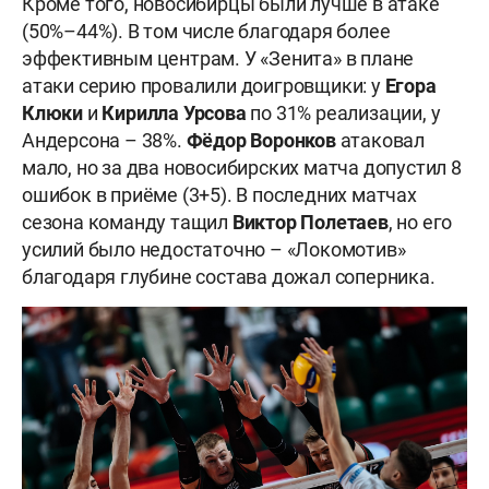
Кроме того, новосибирцы были лучше в атаке
(50%–44%). В том числе благодаря более
эффективным центрам. У «Зенита» в плане
атаки серию провалили доигровщики: у
Егора
Клюки
и
Кирилла Урсова
по 31% реализации, у
Андерсона – 38%.
Фёдор Воронков
атаковал
мало, но за два новосибирских матча допустил 8
ошибок в приёме (3+5). В последних матчах
сезона команду тащил
Виктор Полетаев
, но его
усилий было недостаточно – «Локомотив»
благодаря глубине состава дожал соперника.