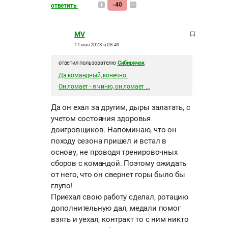
-40
ответить
MV
11 мая 2023 в 08:49
ответил пользователю
Сибирячок
Да командный, конечно.
Он ломает - я чиню, он ломает ...
Да он ехал за другим, дыры залатать, с
учетом состояния здоровья
доигровщиков. Напоминаю, что он
походу сезона пришел и встал в
основу, не проводя тренировочных
сборов с командой. Поэтому ожидать
от него, что он свернет горы было бы
глупо!
Приехал свою работу сделал, ротацию
дополнительную дал, медали помог
взять и уехал, контракт то с ним никто