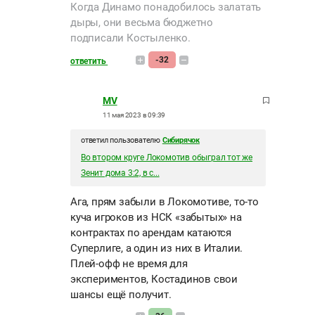
Когда Динамо понадобилось залатать
дыры, они весьма бюджетно
подписали Костыленко.
-32
ответить
MV
11 мая 2023 в 09:39
ответил пользователю
Сибирячок
Во втором круге Локомотив обыграл тот же
Зенит дома 3:2, в с...
Ага, прям забыли в Локомотиве, то-то
куча игроков из НСК «забытых» на
контрактах по арендам катаются
Суперлиге, а один из них в Италии.
Плей-офф не время для
экспериментов, Костадинов свои
шансы ещё получит.