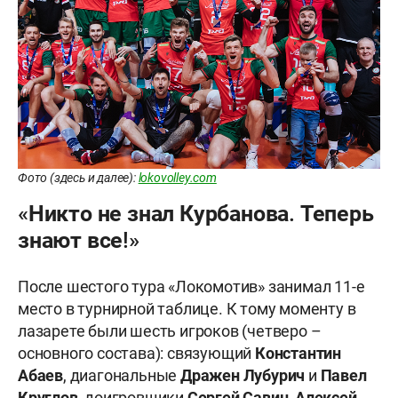
Фото (здесь и далее):
lokovolley.com
«Никто не знал Курбанова. Теперь
знают все!»
После шестого тура «Локомотив» занимал 11-е
место в турнирной таблице. К тому моменту в
лазарете были шесть игроков (четверо –
основного состава): связующий
Константин
Абаев
, диагональные
Дражен Лубурич
и
Павел
Круглов
, доигровщики
Сергей Савин
,
Алексей