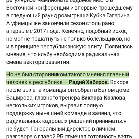
Восточной конференции и впервые прошедшему
в следующий раунд розыгрыша Кубка Гагарина.
А уфимцы же закончили сезон столь рано
впервые с 2017 года. Конечно, подобный исход
не мог не пошатнуть не только болельщиков, но
и в принципе республиканскую элиту. Появилось
мнение, что клубу необходима радикальная
смена вектора развития.
Но не был сторонником такого мнения главный
человек в республике –
Радий Хабиров
.
Вскоре
после вылета команды он собрал в Белом доме
Баширова, главного тренера
Виктора Козлова
,
нескольких игроков, выразил полную
поддержку нынешней команде и заявил, что
радикальных кадровых решений приниматься
не будет. Генеральный директор в личном
разговоре с главой РБ отмечал готовность взять