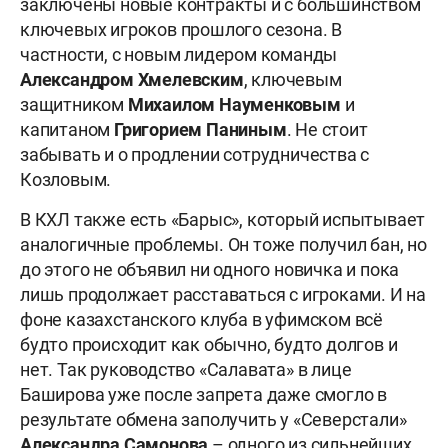
заключены новые контракты и с большинством
ключевых игроков прошлого сезона. В
частности, с новым лидером команды
Александром Хмелевским
, ключевым
защитником
Михаилом Науменковым
и
капитаном
Григорием Паниным
. Не стоит
забывать и о продлении сотрудничества с
Козловым.
В КХЛ также есть «Барыс», который испытывает
аналогичные проблемы. Он тоже получил бан, но
до этого не объявил ни одного новичка и пока
лишь продолжает расставаться с игроками. И на
фоне казахстанского клуба в уфимском всё
будто происходит как обычно, будто долгов и
нет. Так руководство «Салавата» в лице
Баширова уже после запрета даже смогло в
результате обмена заполучить у «Северстали»
Александра Самонова
– одного из сильнейших