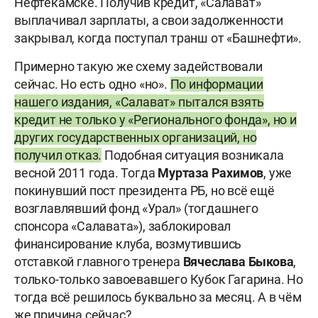
Нефтекамске. Получив кредит, «Салават»
выплачивал зарплаты, а свои задолженности
закрывал, когда поступал транш от «Башнефти».
Примерно такую же схему задействовали
сейчас. Но есть одно «но».
По информации
нашего издания, «Салават» пытался взять
кредит не только у «Регионального фонда», но и
других государственных организаций, но
получил отказ.
Подобная ситуация возникала
весной 2011 года. Тогда
Муртаза Рахимов
, уже
покинувший пост президента РБ, но всё ещё
возглавлявший фонд «Урал» (тогдашнего
спонсора «Салавата»), заблокировал
финансирование клуба, возмутившись
отставкой главного тренера
Вячеслава Быкова
,
только-только завоевавшего Кубок Гагарина. Но
тогда всё решилось буквально за месяц. А в чём
же причина сейчас?