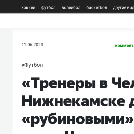
хоккей
футбол
волейбол
баскетбол
другие ви
11.06.2023
коммент
Футбол
#
«Тренеры в Че
Нижнекамске 
«рубиновыми».