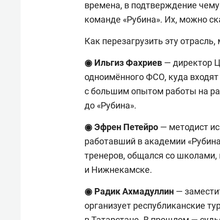
времена, в подтверждение чему
команде «Рубина». Их, можно ска
Как перезагрузить эту отрасль,
◉ Ильгиз
Фахриев
— директор Ц
одноимённого ФСО, куда входят
с большим опытом работы на ра
до «Рубина».
◉ Эфрен
Петейро
— методист ис
работавший в академии «Рубина
тренеров, общался со школами,
и Нижнекамске.
◉ Радик
Ахмадуллин
— замести
организует республиканские ту
в Татарстане. В прошлом — суд