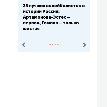
Бюджеты клубов КХЛ: СКА
– главный мажор, «Ак
Барс» – второй, «Салават
Юлаев» – середняк
пред.
след.