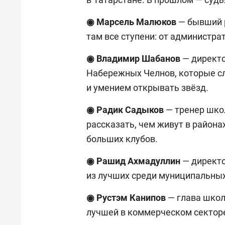
◉ Марсель
Малюков
— бывший 
там все ступени: от администра
◉ Владимир
Шабанов
— директ
Набережных Челнов, которые с
и умением открывать звёзд.
◉ Радик
Садыков
— тренер шко
рассказать, чем живут в района
больших клубов.
◉ Рашид
Ахмадуллин
— директо
из лучших среди муниципальных
◉ Рустэм
Канипов
— глава шко
лучшей в коммерческом секторе