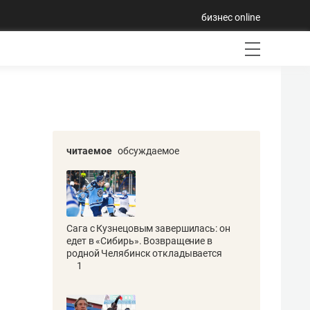
бизнес online
читаемое
обсуждаемое
Сага с Кузнецовым завершилась: он
едет в «Сибирь». Возвращение в
родной Челябинск откладывается
1