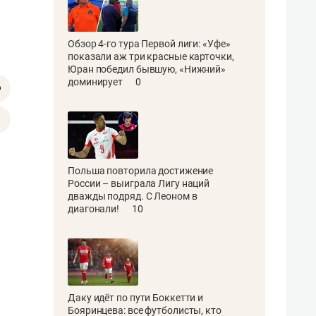
Обзор 4-го тура Первой лиги: «Уфе»
показали аж три красные карточки,
Юран победил бывшую, «Нижний»
доминирует
0
Польша повторила достижение
России – выиграла Лигу наций
дважды подряд. С Леоном в
диагонали!
10
Даку идёт по пути Боккетти и
Бояринцева: все футболисты, кто