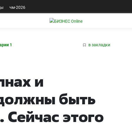
ды
чм-2026
арии 1
в закладки
лнах и
должны быть
 Сейчас этого