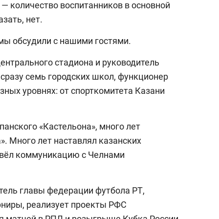
 — количество воспитанников в основной
зать, нет.
 мы обсудили с нашими гостями.
ентрального стадиона и руководитель
 сразу семь городских школ, функционер
зных уровнях: от спорткомитета Казани
панского «Кастельона», много лет
». Много лет наставлял казанских
 вёл коммуникацию с Челнами
тель главы федерации футбола РТ,
рниры, реализует проекты РФС
ья матчей в РПЛ и розыгрыше Кубка России.