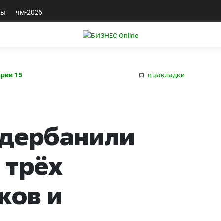
ды
чм-2026
рии 15
в закладки
здербанили
 трёх
ков и