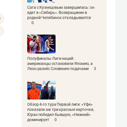
Сага с Кузнецовым завершилась: он
едет в «Сибирь». Возвращение в
родной Челябинск откладывается
0
Полуфиналы Лиги наций:
американцы остановили Японию, а
Леон разнёс Словению подачами
3
Обзор 4-го тура Первой лиги: «Уфе»
показали аж три красные карточки,
Юран победил бывшую, «Нижний»
доминирует
0