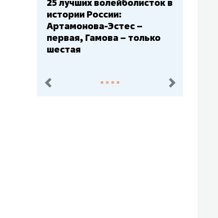
Бюджеты клубов КХЛ: СКА
– главный мажор, «Ак
Барс» – второй, «Салават
Юлаев» – середняк
пред.
след.