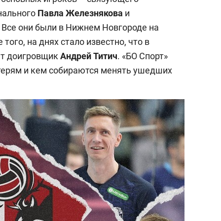
онального
Павла
Железнякова
и
. Все они были в Нижнем Новгороде на
того, на днях стало известно, что в
ит доигровщик
Андрей
Титич
. «БО Спорт»
отерям и кем собираются менять ушедших