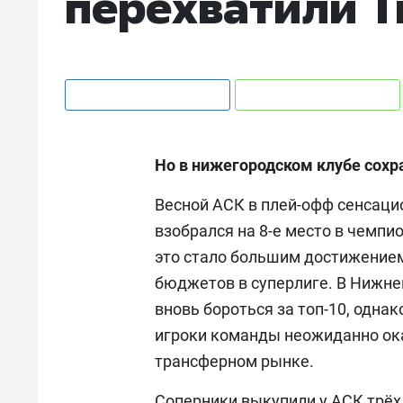
перехватили Т
Но в нижегородском клубе сох
Весной АСК в плей-офф сенсацио
взобрался на 8-е место в чемп
это стало большим достижением
бюджетов в суперлиге. В Нижне
вновь бороться за топ-10, однак
игроки команды неожиданно о
трансферном рынке.
Соперники выкупили у АСК трёх