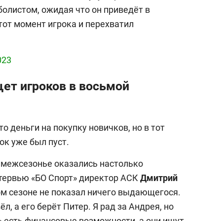
болистом, ожидая что он приведёт в
тот момент игрока и перехватил
023
щет игроков в восьмой
о деньги на покупку новичков, но в тот
к уже был пуст.
о межсезонье оказались настолько
нтервью «БО Спорт» директор АСК
Дмитрий
лом сезоне не показал ничего выдающегося.
л, а его берёт Питер. Я рад за Андрея, но
а» есть финансовые возможности, а они ищут