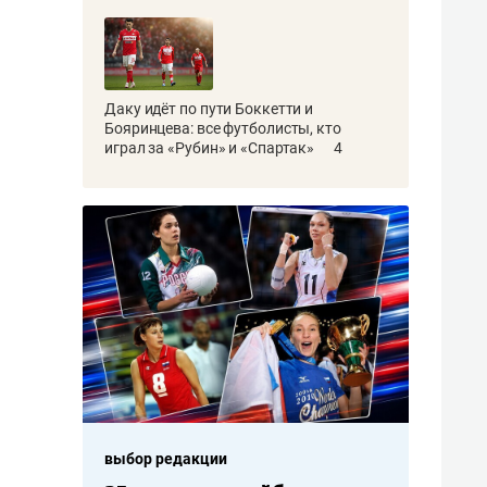
Даку идёт по пути Боккетти и
Бояринцева: все футболисты, кто
играл за «Рубин» и «Спартак»
4
выбор редакции