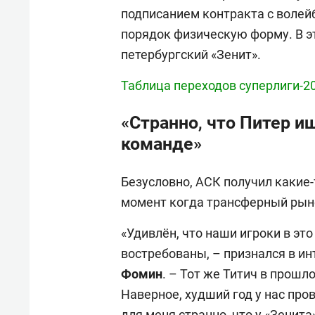
подписанием контракта с волей
порядок физическую форму. В э
петербургский «Зенит».
Таблица переходов суперлиги-2
«Странно, что Питер и
команде»
Безусловно, АСК получил какие-т
момент когда трансферный рыно
«Удивлён, что наши игроки в эт
востребованы, – признался в и
Фомин
. – Тот же Титич в прош
Наверное, худший год у нас провё
для меня странно, что у «Зенит