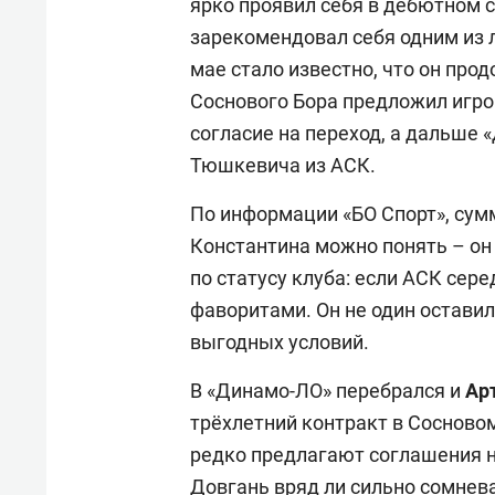
ярко проявил себя в дебютном с
зарекомендовал себя одним из 
мае стало известно, что он про
Соснового Бора предложил игро
согласие на переход, а дальше
Тюшкевича из АСК.
По информации «БО Спорт», сум
Константина можно понять – он 
по статусу клуба: если АСК сере
фаворитами. Он не один остави
выгодных условий.
В «Динамо-ЛО» перебрался и
Ар
трёхлетний контракт в Сосновом
редко предлагают соглашения н
Довгань вряд ли сильно сомнева