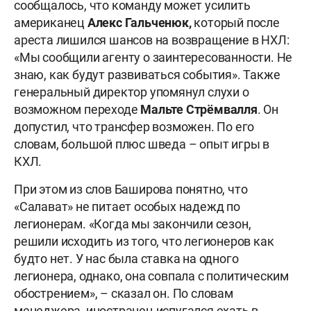
сообщалось, что команду может усилить
американец
Алекс Гальченюк,
который после
ареста лишился шансов на возвращение в НХЛ:
«Мы сообщили агенту о заинтересованности. Не
знаю, как будут развиваться события». Также
генеральный директор упомянул слухи о
возможном переходе
Мальте Стрёмвалля
. Он
допустил, что трансфер возможен. По его
словам, большой плюс шведа – опыт игры в
КХЛ.
При этом из слов Баширова понятно, что
«Салават» не питает особых надежд по
легионерам. «Когда мы закончили сезон,
решили исходить из того, что легионеров как
будто нет. У нас была ставка на одного
легионера, однако, она совпала с политическим
обострением», – сказал он. По словам
менеджера, иностранец испугался ехать в