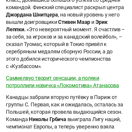
командой. Финский специалист раскрыл центра
Джордана Шнитцера
, на новый уровень у него
вышли доигровщики
Стивен Маар
и
Эрик
Леппки.
«Это невероятный момент. Я счастлив –
за себя, за игроков и за канадский волейбол», –
сказал Туомас, который в Токио привёл к
серебряным медалям сборную России, а до
этого добился исторического чемпионства
с «Кузбассом».
Саммелвуо творит сенсации, а поляки
потроллили новичка «Локомотива» Атанасова
Канадцы забрали вторую путёвку в Париж от
группы С. Первая, как и ожидалась, осталась за
Польшей, которая провела выдающийся сезон.
Команда
Николы Грбича
выиграла Лигу наций,
чемпионат Европы, а теперь уверенно взяла