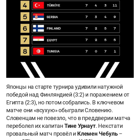
Японцы на старте турнира удивили натужной
победой над Финляндией (3:2) и поражением от
Египта (2:3), но потом собрались. В ключевом
матче они «всухую» обыграли Словению.
Словенцам не повезло, что в преддверии матча
переболел их капитан
Тине Урнаут
. Некстати
провальный матч провёл и
Клемен Чебуль
–