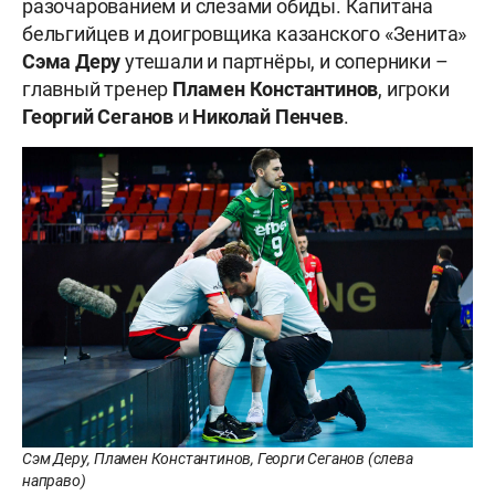
разочарованием и слезами обиды. Капитана
бельгийцев и доигровщика казанского «Зенита»
Сэма Деру
утешали и партнёры, и соперники –
главный тренер
Пламен Константинов
, игроки
Георгий
Сеганов
и
Николай Пенчев
.
Сэм Деру, Пламен Константинов, Георги Сеганов (слева
направо)