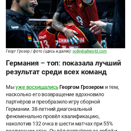
Георг Грозер / фото (здесь и далее):
volleyballworld.com
Германия – топ: показала лучший
результат среди всех команд
Мы
уже восхищались
Георгом Грозером
и тем,
насколько его возвращение вдохновило
партнёров и преобразило игру сборной
Германии. 38-летний диагональный
феноменально провёл квалификацию,
наколотив 132 очка в шести матчах при 55%
реализации атак. Он вёл партнёров за собой и