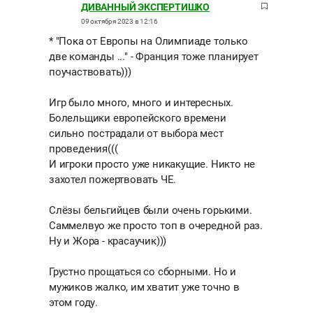
ДИВАННЫЙ ЭКСПЕРТИШКО
09 октября 2023 в 12:16
* "Пока от Европы на Олимпиаде только
две команды ..." - Франция тоже планирует
поучаствовать)))
Игр было много, много и интересных.
Болельщики европейского времени
сильно пострадали от выбора мест
проведения(((
И игроки просто уже никакущие. Никто не
захотел пожертвовать ЧЕ.
Слёзы бельгийцев были очень горькими.
Саммелвуо же просто топ в очередной раз.
Ну и Жора - красаучик)))
Грустно прощаться со сборными. Но и
мужиков жалко, им хватит уже точно в
этом году.