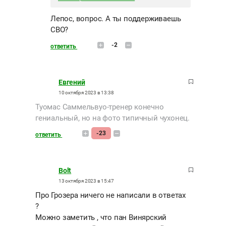
Лепос, вопрос. А ты поддерживаешь
СВО?
-2
ответить
Евгений
10 октября 2023 в 13:38
Туомас Саммельвуо-тренер конечно
гениальный, но на фото типичный чухонец.
-23
ответить
Bolt
13 октября 2023 в 15:47
Про Грозера ничего не написали в ответах
?
Можно заметить , что пан Винярский