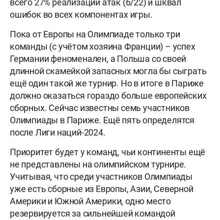
всего 27% реализации атак (6/22) и шквал
ошибок во всех компонентах игры.
Пока от Европы на Олимпиаде только три
команды (с учётом хозяина Франции) – успех
Германии феноменален, а Польша со своей
длинной скамейкой запасных могла бы сыграть
ещё один такой же турнир. Но в итоге в Париже
должно оказаться гораздо больше европейских
сборных. Сейчас известны семь участников
Олимпиады в Париже. Ещё пять определятся
после Лиги наций-2024.
Приоритет будет у команд, чьи континенты ещё
не представлены на олимпийском турнире.
Учитывая, что среди участников Олимпиады
уже есть сборные из Европы, Азии, Северной
Америки и Южной Америки, одно место
резервируется за сильнейшей командой