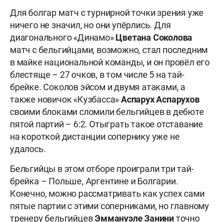
Для болгар матч с турнирной точки зрения уже
ничего не значил, но они упёрлись. Для
диагонального «Динамо»
Цветана Соколова
матч с бельгийцами, возможно, стал последним
в майке национальной команды, и он провёл его
блестяще – 27 очков, в том числе 5 на тай-
брейке. Соколов эйсом и двумя атаками, а
также новичок «Кузбасса»
Аспарух Аспарухов
своими блоками сломили бельгийцев в дебюте
пятой партий – 6:2. Отыграть такое отставание
на короткой дистанции сопернику уже не
удалось.
Бельгийцы в этом отборе проиграли три тай-
брейка – Польше, Аргентине и Болгарии.
Конечно, можно рассматривать как успех сами
пятые партии с этими соперниками, но главному
тренеру бельгийцев
Эммануэле Занини
точно