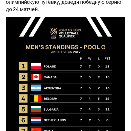
олимпийскую путёвку, доведя победную серию
до 24 матчей.