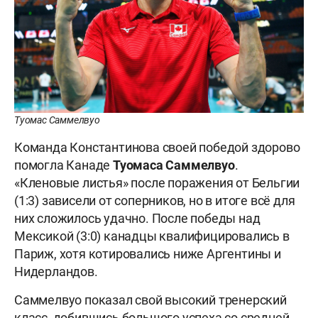
Туомас Саммелвуо
Команда Константинова своей победой здорово
помогла Канаде
Туомаса Саммелвуо
.
«Кленовые листья» после поражения от Бельгии
(1:3) зависели от соперников, но в итоге всё для
них сложилось удачно. После победы над
Мексикой (3:0) канадцы квалифицировались в
Париж, хотя котировались ниже Аргентины и
Нидерландов.
Саммелвуо показал свой высокий тренерский
класс, добившись большого успеха со средней