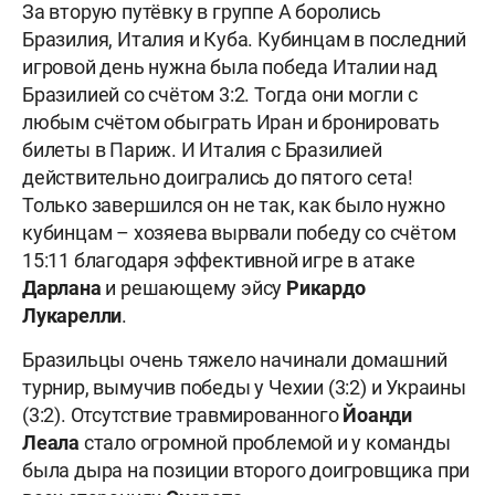
За вторую путёвку в группе А боролись
Бразилия, Италия и Куба. Кубинцам в последний
игровой день нужна была победа Италии над
Бразилией со счётом 3:2. Тогда они могли с
любым счётом обыграть Иран и бронировать
билеты в Париж. И Италия с Бразилией
действительно доигрались до пятого сета!
Только завершился он не так, как было нужно
кубинцам – хозяева вырвали победу со счётом
15:11 благодаря эффективной игре в атаке
Дарлана
и решающему эйсу
Рикардо
Лукарелли
.
Бразильцы очень тяжело начинали домашний
турнир, вымучив победы у Чехии (3:2) и Украины
(3:2). Отсутствие травмированного
Йоанди
Леала
стало огромной проблемой и у команды
была дыра на позиции второго доигровщика при