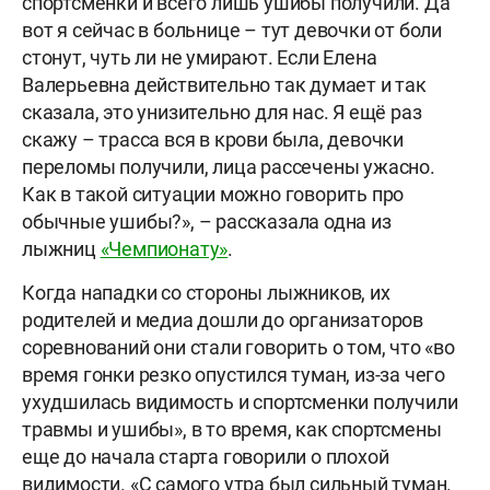
спортсменки и всего лишь ушибы получили. Да
вот я сейчас в больнице – тут девочки от боли
стонут, чуть ли не умирают. Если Елена
Валерьевна действительно так думает и так
сказала, это унизительно для нас. Я ещё раз
скажу – трасса вся в крови была, девочки
переломы получили, лица рассечены ужасно.
Как в такой ситуации можно говорить про
обычные ушибы?», – рассказала одна из
лыжниц
«Чемпионату»
.
Когда нападки со стороны лыжников, их
родителей и медиа дошли до организаторов
соревнований они стали говорить о том, что «во
время гонки резко опустился туман, из-за чего
ухудшилась видимость и спортсменки получили
травмы и ушибы», в то время, как спортсмены
еще до начала старта говорили о плохой
видимости. «С самого утра был сильный туман.