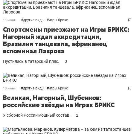
#
другие виды
#
игры брикс
11 июня
Спортсмены приезжают на Игры БРИКС:
Нагорный ждал аккредитации,
Бразилия танцевала, африканец
вспоминал Лаврова
Пустились в татарский пляс.
0
#
другие виды
#
игры брикс
10 июня
Великая, Нагорный, Шубенков:
российские звёзды на Играх БРИКС
У сборной России мощный состав.
2