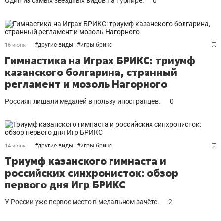
Один из самых звёздных видов на турнире.
0
#
другие виды
#
игры брикс
16 июня
Гимнастика на Играх БРИКС: триумф
казанского болгарина, странный
регламент и мозоль Нагорного
Россиян лишали медалей в пользу иностранцев.
0
#
другие виды
#
игры брикс
14 июня
Триумф казанского гимнаста и
российских синхронисток: обзор
первого дня Игр БРИКС
У России уже первое место в медальном зачёте.
2