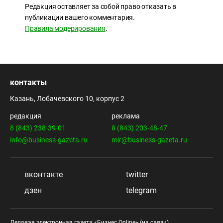
Редакция оставляет за собой право отказать в
публикации вашего комментария.
Правила модерирования
.
контакты
Казань, Лобачевского 10, корпус 2
редакция
реклама
8 (843) 238-39-01
8 (843) 203-48-47
info@business-gazeta.ru
mir@business-gazeta.ru
вконтакте
twitter
дзен
telegram
Деловая электронная газета «Бизнес Online» (на связи).