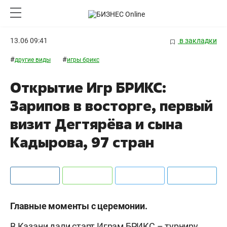
13.06 09:41
в закладки
#
#
другие виды
игры брикс
Открытие Игр БРИКС:
Зарипов в восторге, первый
визит Дегтярёва и сына
Кадырова, 97 стран
Главные моменты с церемонии.
В Казани дали старт Играм БРИКС – турниру,