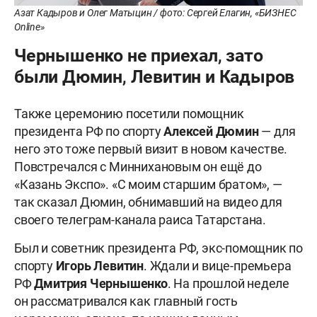
Азат Кадыров и Олег Матыцин / фото: Сергей Елагин, «БИЗНЕС
Online»
Чернышенко не приехал, зато
были Дюмин, Левитин и Кадыров
Также церемонию посетили помощник
президента РФ по спорту
Алексей Дюмин
— для
него это тоже первый визит в новом качестве.
Повстречался с Миннихановым он ещё до
«Казань Экспо». «С моим старшим братом», —
так сказал Дюмин, обнимавший на видео для
своего телеграм-канала раиса Татарстана.
Был и советник президента РФ, экс-помощник по
спорту
Игорь Левитин
. Ждали и вице-премьера
РФ
Дмитрия Чернышенко
. На прошлой неделе
он рассматривался как главный гость