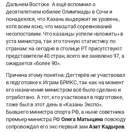
Дальнем Востоке. А ещё вспомнил о
десятилетнем юбилее Олимпиады в Сочи и
понадеялся, что Казань выдержит их уровень,
хотя всем ясно, что масштаб соревнований
несопоставим. Что казанцы успели «вложить» в
уста министра, так это точную статистику по
странам: на сегодня в столице РТ присутствуют
представители 40 стран, всего же заявлено 97, а
ожидается «более 90».
Причина этому понятна: Дегтярёв не участвовал
в подготовке к Играм БРИКС, так как на момент
его назначения министром всё было сделано и
отработано. А тот, кто участвовал в подготовке,
тоже был в этот день в «Казань Экспо».
Бывшего министра спорта РФ, а ныне советника
премьер-министра РФ
Олега Матыцина
повсюду
сопровождал его экс-первый зам
Азат Кадыров
.