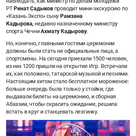
наблюдать, как министр по делам молодёжи
РТ
Ринат Садыков
проводит мини-экскурсию по
«Казань Экспо» сыну
Рамзана
Кадырова,
недавно назначенному министру
спорта Чечни
Ахмату Кадырову
.
Но, конечно, главными гостями церемонии
должны были стать не официальные лица, а
спортсмены. На сегодня приехали 1500 человек,
из них 1200 пришли на открытие Игр. Встречали
их, как положено, татарской музыкой и песнями.
Настоящим хитом стало бесплатное мороженое:
больше очередь была только у стойки, где
выдавали билеты на церемонию, и сборная
Абхазии, чтобы скрасить ожидание, решила
встать в круг и станцевать лезгинку.