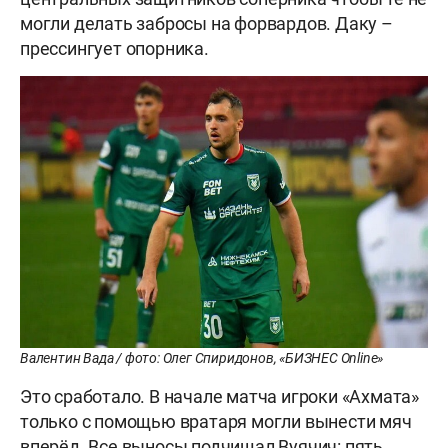
могли делать забросы на форвардов. Даку –
прессингует опорника.
Валентин Вада / фото: Олег Спиридонов, «БИЗНЕС Online»
Это сработало. В начале матча игроки «Ахмата»
только с помощью вратаря могли вынести мяч
вперёд. Все выносы подчищал Вуячич: пять