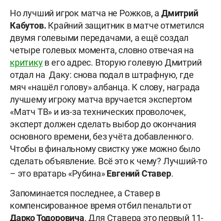
Но лучший игрок матча не Рожков, а
Дмитрий
Кабутов.
Крайний защитник в матче отметился
двумя голевыми передачами, а ещё создал
четыре голевых момента, словно отвечая на
критику
в его адрес. Вторую голевую Дмитрий
отдал на Даку: снова подал в штрафную, где
мяч «нашёл голову» албанца. К слову, награда
лучшему игроку матча вручается экспертом
«Матч ТВ» и из-за технических проволочек,
эксперт должен сделать выбор до окончания
основного времени, без учёта добавленного.
Чтобы в финальному свистку уже можно было
сделать объявление. Всё это к чему? Лучший-то
– это вратарь «Рубина»
Евгений Ставер
.
Запоминается последнее, а Ставер в
компенсированное время отбил пенальти от
Дарко Тодоровича
. Для Ставера это первый 11-