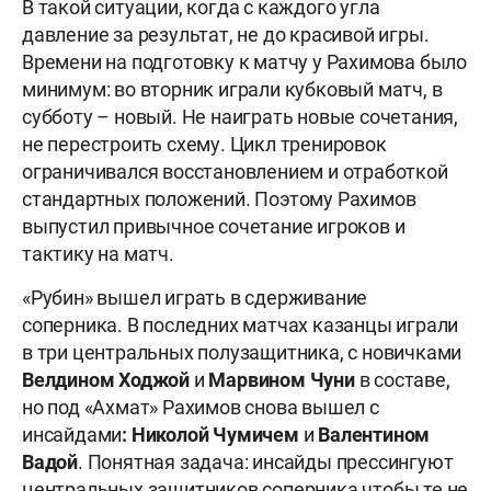
В такой ситуации, когда с каждого угла
давление за результат, не до красивой игры.
Времени на подготовку к матчу у Рахимова было
минимум: во вторник играли кубковый матч, в
субботу – новый. Не наиграть новые сочетания,
не перестроить схему. Цикл тренировок
ограничивался восстановлением и отработкой
стандартных положений. Поэтому Рахимов
выпустил привычное сочетание игроков и
тактику на матч.
«Рубин» вышел играть в сдерживание
соперника. В последних матчах казанцы играли
в три центральных полузащитника, с новичками
Велдином Ходжой
и
Марвином Чуни
в составе,
но под «Ахмат» Рахимов снова вышел с
инсайдами
: Николой Чумичем
и
Валентином
Вадой
. Понятная задача: инсайды прессингуют
центральных защитников соперника чтобы те не