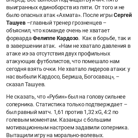
выигранных единоборств из пяти. От того и не
было опасных атак «Ахмата». После игры
Сергей
Ташуев
–главный тренер грозненцев –
объяснил, что команде очень не хватает
форварда
Фелиппе Кардозо
. Как в борьбе, так и
в завершении атак. «Нам не хватало давления в
атаке из-за отсутствия двух профильных
атакующих футболистов, что помешало нам
сегодня взять очки. Не хватало лидеров атаки: у
нас выбыли Кардосо, Бериша, Богосавац», –
сказал Ташуев.
Не сказать, что «Рубин» был на голову сильнее
соперника. Статистика только подтверждает –
был равный матч. 1,61 против 1,32 xG, 4:2 по
голевым моментам. Казанцы с большим
мотивационным настроем задавили соперника.
Вытащили игру на морально-волевых.