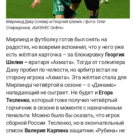
Мирлинд Даку (слева) и Георгий Шелия / фото: Олег
Спиридонов, «БИЗНЕС Online»
Мирлинд и футболку готов был снять на
радостях, но вовремя вспомнил, что у него уже
есть жёлтая карточка – за блокировку
Георгия
Шелии –
вратаря «Ахмата». Тогда от голкипера
Даку пробил по челюсти, но арбитр встал на
сторону игрока «Ахмата». Эта жёлтая стала для
Мирлинда четвёртой в сезоне – с «Динамо»
нападающий не сыграет. Не будет и
Егора
Тесленко
, который тоже получил четвёртый
горчичник в сезоне в моменте с назначенным
пенальти. Можно было бы сказать, что игрок
сборной России Тесленко, но в окончательный
список
Валерия Карпина
защитник «Рубина» не