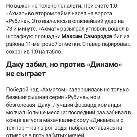
Но важен не только пенальти. При счёте 1:0
«Ахмат» во втором тайме насел на ворота
«Рубина». Это вылилось в опаснейший удар на
73-й минуте. «Ахмат» разыграл угловой, вошёл в
штрафную площадьи
Максим Самородов
бил из
района 11-метровой отметки. Ставер парировал,
сохранив 1:0 на табло.
Даку забил, но против «Динамо»
не сыграет
Победой над «Ахматом» завершилась не только
безвыигрышная серия «Рубина», но и
безголевая Даку. Лучший форвард команды
молчал больше месяца: последний раз забивал в
конце августа махачкалинскому «Динамо» и с
тех пор – как в рот воды набрал, оставаясь на
отметке в пять забитых мячей.