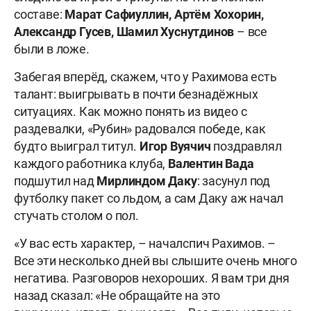
составе:
Марат Сафиуллин, Артём Хохорин,
Александр Гусев, Шамил Хуснутдинов
– все
были в ложе.
Забегая вперёд, скажем, что у Рахимова есть
талант: выигрывать в почти безнадёжных
ситуациях. Как можно понять из видео с
раздевалки, «Рубин» радовался победе, как
будто выиграл титул.
Игор
Вуячич
поздравлял
каждого работника клуба,
Валентин
Вада
подшутил над
Мирлиндом
Даку
: засунул под
футболку пакет со льдом, а сам Даку аж начал
стучать столом о пол.
«У вас есть характер, – началспич Рахимов. –
Все эти несколько дней вы слышите очень много
негатива. Разговоров нехороших. Я вам три дня
назад сказал: «Не обращайте на это