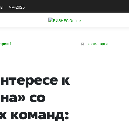
ды
чм-2026
арии 1
в закладки
интересе к
на» со
х команд: