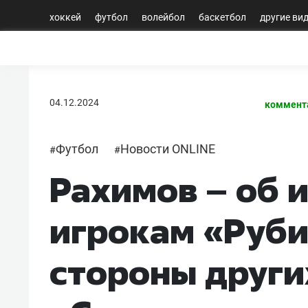
хоккей
футбол
волейбол
баскетбол
другие ви
04.12.2024
коммент
Футбол
Новости ONLINE
#
#
Рахимов – об 
игрокам «Руби
стороны други