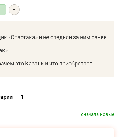
-
5
щик «Спартака» и не следили за ним ранее
ак»
зачем это Казани и что приобретает
арии
1
сначала новые