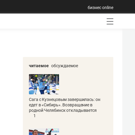
бизнес online
читаемое
обсуждаемое
Сага с Кузнецовым завершилась: он
едет в «Сибирь». Возвращение в
родной Челябинск откладывается
1