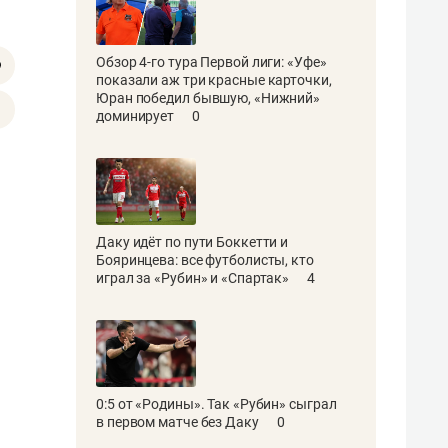
Обзор 4-го тура Первой лиги: «Уфе»
показали аж три красные карточки,
Юран победил бывшую, «Нижний»
доминирует
0
Даку идёт по пути Боккетти и
Бояринцева: все футболисты, кто
играл за «Рубин» и «Спартак»
4
0:5 от «Родины». Так «Рубин» сыграл
в первом матче без Даку
0