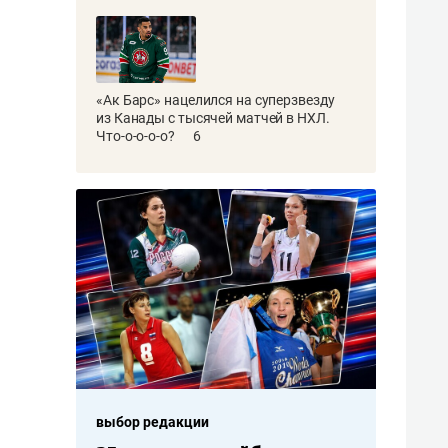
«Ак Барс» нацелился на суперзвезду
из Канады с тысячей матчей в НХЛ.
Что-о-о-о-о?
6
выбор редакции