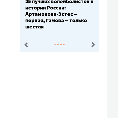
Бюджеты клубов КХЛ: СКА
– главный мажор, «Ак
Барс» – второй, «Салават
Юлаев» – середняк
пред.
след.