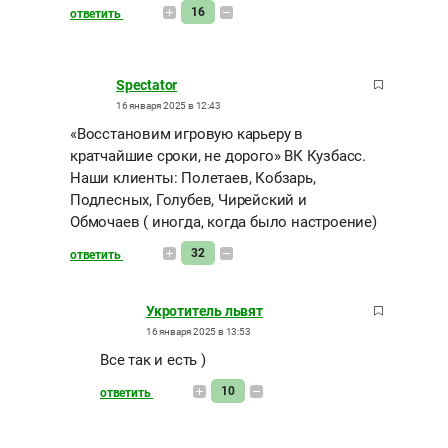
16
ответить
Spectator
16 января 2025 в 12:43
«Восстановим игровую карьеру в
кратчайшие сроки, не дорого» ВК Кузбасс.
Наши клиенты: Полетаев, Кобзарь,
Подлесных, Голубев, Чирейский и
Обмочаев ( иногда, когда было настроение)
32
ответить
Укротитель львят
16 января 2025 в 13:53
Все так и есть )
10
ответить