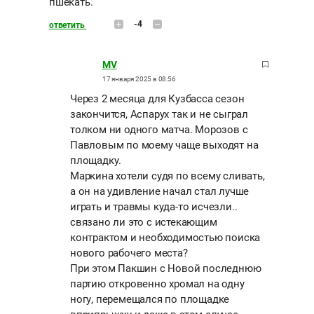
пшекать.
-4
ответить
MV
17 января 2025 в 08:56
Через 2 месяца для Кузбасса сезон
закончится, Аспарух так и не сыграл
толком ни одного матча. Морозов с
Павловым по моему чаще выходят на
площадку.
Маркина хотели судя по всему сливать,
а он на удивление начал стал лучше
играть и травмы куда-то исчезли..
связано ли это с истекающим
контрактом и необходимостью поиска
нового рабочего места?
При этом Пакшин с Новой последнюю
партию откровенно хромал на одну
ногу, перемещался по площадке