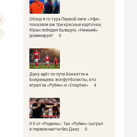
Обзор 4-го тура Первой лиги: «Уфе»
показали аж три красные карточки,
Юран победил бывшую, «Нижний»
доминирует
0
Даку идёт по пути Боккетти и
Бояринцева: все футболисты, кто
играл за «Рубин» и «Спартак»
4
0:5 от «Родины». Так «Рубин» сыграл
в первом матче без Даку
0