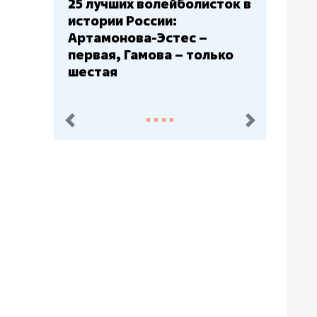
25 лучших волейболисток в
Бюджеты к
истории России:
– главный 
Артамонова-Эстес –
Барс» – вт
первая, Гамова – только
Юлаев» – с
шестая
пред.
след.