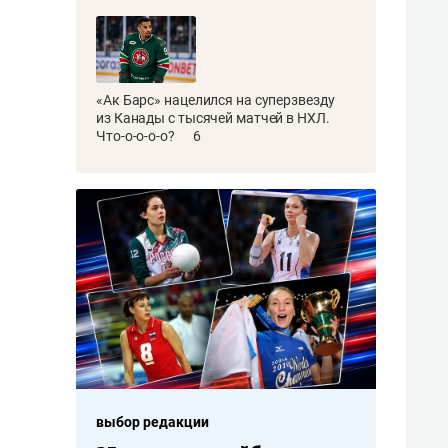
«Ак Барс» нацелился на суперзвезду
из Канады с тысячей матчей в НХЛ.
Что-о-о-о-о?
6
выбор редакции
выбор редакци