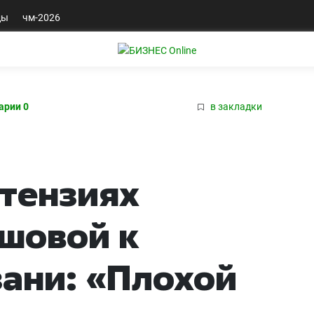
ды
чм-2026
арии 0
в закладки
етензиях
шовой к
зани: «Плохой