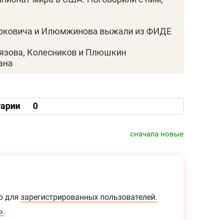
орковича и Илюмжинова выжали из ФИДЕ
лязова, Колесников и Плюшкин
ана
арии
0
сначала новые
о для
зарегистрированных пользователей.
ь.