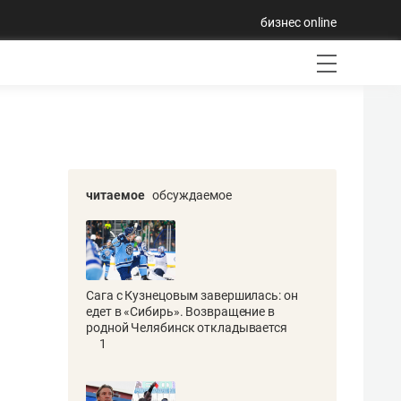
бизнес online
читаемое
обсуждаемое
Сага с Кузнецовым завершилась: он
едет в «Сибирь». Возвращение в
родной Челябинск откладывается
1