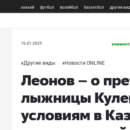
хоккей
футбол
волейбол
баскетбол
другие ви
16.01.2025
коммент
Другие виды
Новости ONLINE
#
#
Леонов – о пр
лыжницы Куле
условиям в Ка