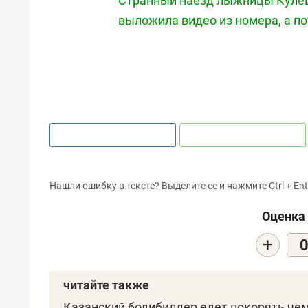
Странный наезд лыжницы Кулеш
выложила видео из номера, а по
Нашли ошибку в тексте? Выделите ее и нажмите Ctrl + Ent
Оценка 
+
читайте также
Казанский бодибилдер едет покорять чем