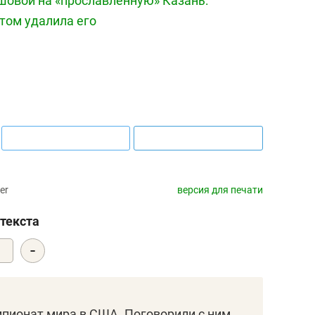
овой на «прославленную» Казань:
том удалила его
er
версия для печати
текста
-
0
пионат мира в США. Поговорили с ним,