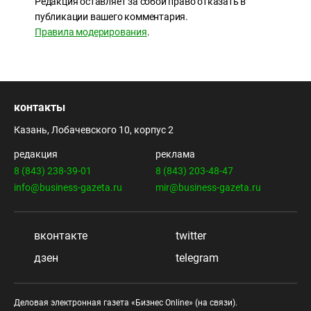
Редакция оставляет за собой право отказать в
публикации вашего комментария.
Правила модерирования
.
контакты
Казань, Лобачевского 10, корпус 2
редакция
реклама
8 (843) 238-39-01
8 (843) 203-48-47
info@business-gazeta.ru
mir@business-gazeta.ru
вконтакте
twitter
дзен
telegram
Деловая электронная газета «Бизнес Online» (на связи).