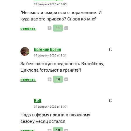
07 февраля 2025 в 18:05
"Не смогли смириться с поражением. И
куда вас это привело? Снова ко мне"
11
ответить
Евгений Ергин
07 февраля 2025 в 18:21
За беззаветную преданность Волейболу,
Циклопа "отольют в граните"!
14
ответить
Bolt
07 февраля 2025 в 18:37
Надо в форму придти к пляжному
сезону,месяц остался
10