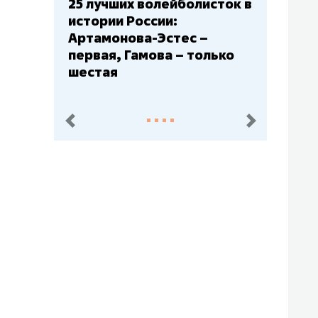
Бюджеты клубов КХЛ: СКА
– главный мажор, «Ак
Барс» – второй, «Салават
Юлаев» – середняк
пред.
след.