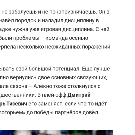
не забалуешь и не покапризничаешь. Он в
навёл порядок и наладил дисциплину в
адке нужна уже игровая дисциплина. С ней
б были проблемы – команда осенью
терпела несколько неожиданных поражений
ывать свой большой потенциал. Еще лучше
апно вернулись двое основных связующих,
але сезона – Алекно тоже столкнулся с
едшественники. В плей-офф
Дмитрий
рь Тисевич
его заменяет, если что-то идёт
Белогорьем» до победы партнёров довёл