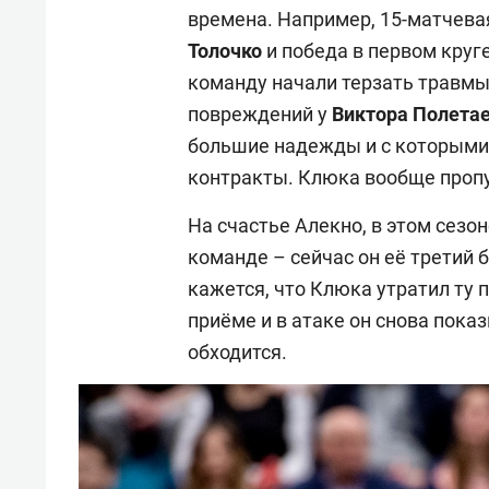
времена. Например, 15-матчев
Толочко
и победа в первом круг
команду начали терзать травмы.
повреждений у
Виктора
Полета
большие надежды и с которыми
контракты. Клюка вообще пропу
На счастье Алекно, в этом сез
команде – сейчас он её третий 
кажется, что Клюка утратил ту по
приёме и в атаке он снова показ
обходится.