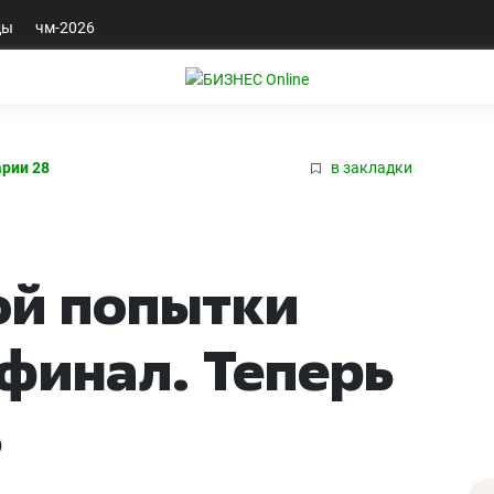
ды
чм-2026
рии 28
в закладки
ой попытки
 финал. Теперь
ь