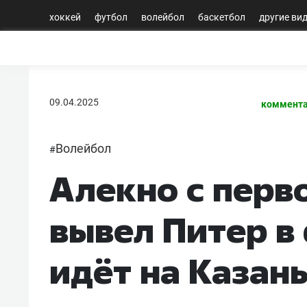
хоккей
футбол
волейбол
баскетбол
другие ви
09.04.2025
коммента
Волейбол
#
Алекно с перв
вывел Питер в
идёт на Казан