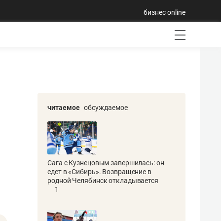
бизнес online
читаемое
обсуждаемое
Сага с Кузнецовым завершилась: он
едет в «Сибирь». Возвращение в
родной Челябинск откладывается
1