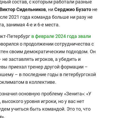
дный состав, с которым работали разные
Виктор
Сидельников
, ни
Серджио
Бузато
не
сле 2021 года команда больше ни разу не
, занимая 4-е и 6-е места.
нкт-Петербург
в феврале 2024 года звали
говорился о продолжении сотрудничества с
стен своим демократическим подходом. Он
– не заставлять игроков, а убедить и
Невы приехал тренер другой формации –
чшему – в последние годы в петербургской
оклиматом в коллективе.
означил основную проблему «Зенита»: «У
высокого уровня игроки, но у вас нет
удем учиться быть командой. Это то, что
м».