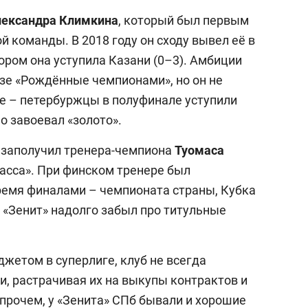
лександра
Климкина
, который был первым
 команды. В 2018 году он сходу вывел её в
ором она уступила Казани (0–3). Амбиции
изе «Рождённые чемпионами», но он не
не – петербуржцы в полуфинале уступили
о завоевал «золото».
б заполучил тренера-чемпиона
Туомаса
асса». При финском тренере был
тремя финалами – чемпионата страны, Кубка
о «Зенит» надолго забыл про титульные
етом в суперлиге, клуб не всегда
и, растрачивая их на выкупы контрактов и
прочем, у «Зенита» СПб бывали и хорошие