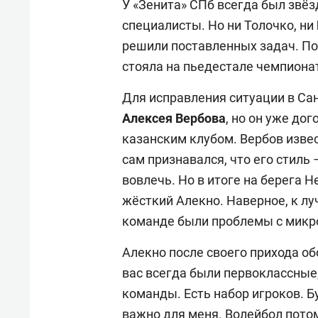
У «Зенита» СПб всегда был звёз
специалисты. Но ни Толочко, ни
решили поставленных задач. По
стояла на пьедестале чемпионата
Для исправления ситуации в Са
Алексея
Вербова
, но он уже до
казанским клубом. Вербов изве
сам признавался, что его стиль 
вовлечь. Но в итоге на берега 
жёсткий Алекно. Наверное, к лу
команде были проблемы с микр
Алекно после своего прихода об
вас всегда были первоклассные, 
команды. Есть набор игроков. Б
важно для меня. Волейбол пото