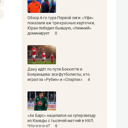
Обзор 4-го тура Первой лиги: «Уфе»
показали аж три красные карточки,
Юран победил бывшую, «Нижний»
доминирует
0
Даку идёт по пути Боккетти и
Бояринцева: все футболисты, кто
играл за «Рубин» и «Спартак»
4
«Ак Барс» нацелился на суперзвезду
из Канады с тысячей матчей в НХЛ.
Что-о-о-о-о?
6