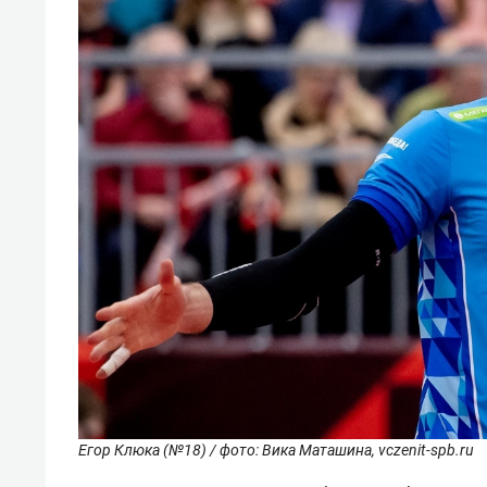
Егор Клюка (№18) / фото: Вика Маташина, vczenit-spb.ru