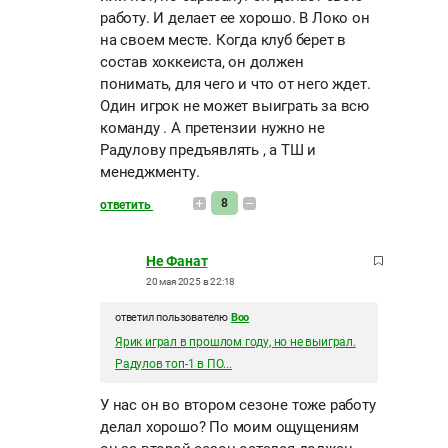
работу. И делает ее хорошо. В Локо он
на своем месте. Когда клуб берет в
состав хоккеиста, он должен
понимать, для чего и что от него ждет.
Один игрок не может выиграть за всю
команду . А претензии нужно не
Радулову предъявлять , а ТШ и
менеджменту.
8
ответить
Не Фанат
20 мая 2025 в 22:18
ответил пользователю
Boo
Ярик играл в прошлом году, но не выиграл.
Радулов топ-1 в ПО...
У нас он во втором сезоне тоже работу
делал хорошо? По моим ощущениям