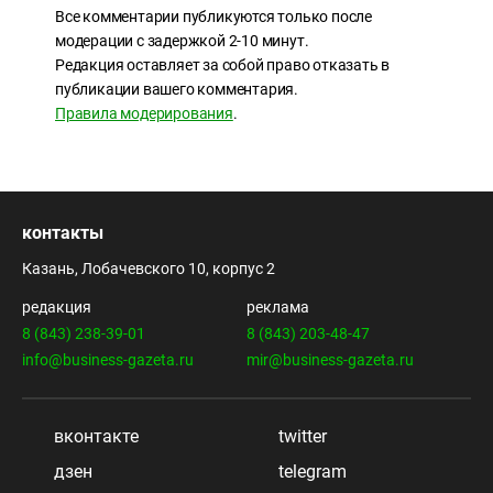
Все комментарии публикуются только после
модерации с задержкой 2-10 минут.
Редакция оставляет за собой право отказать в
публикации вашего комментария.
Правила модерирования
.
контакты
Казань, Лобачевского 10, корпус 2
редакция
реклама
8 (843) 238-39-01
8 (843) 203-48-47
info@business-gazeta.ru
mir@business-gazeta.ru
вконтакте
twitter
дзен
telegram