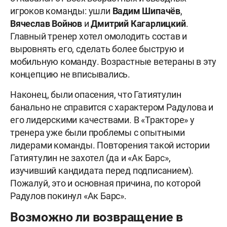
игроков команды: ушли
Вадим Шипачёв
,
Вячеслав Войнов
и
Дмитрий Кагарлицкий
.
Главный тренер хотел омолодить состав и
выровнять его, сделать более быструю и
мобильную команду. Возрастные ветераны в эту
концепцию не вписывались.
Наконец, были опасения, что Гатиятулин
банально не справится с характером Радулова и
его лидерскими качествами. В «Тракторе» у
тренера уже были проблемы с опытными
лидерами команды. Повторения такой истории
Гатиятулин не захотел (да и «Ак Барс»,
изучивший кандидата перед подписанием).
Пожалуй, это и основная причина, по которой
Радулов покинул «Ак Барс».
Возможно ли возвращение в