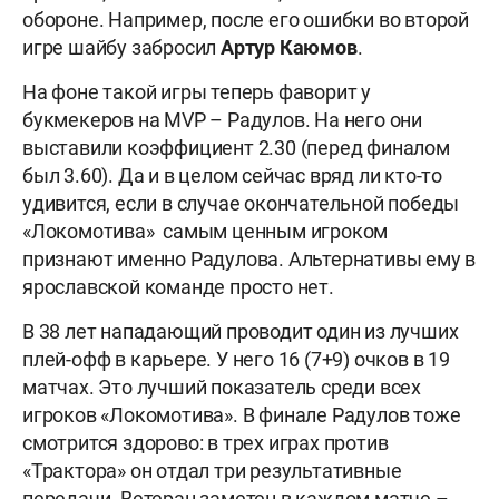
обороне. Например, после его ошибки во второй
игре шайбу забросил
Артур Каюмов
.
На фоне такой игры теперь фаворит у
букмекеров на MVP – Радулов. На него они
выставили коэффициент 2.30 (перед финалом
был 3.60). Да и в целом сейчас вряд ли кто-то
удивится, если в случае окончательной победы
«Локомотива» самым ценным игроком
признают именно Радулова. Альтернативы ему в
ярославской команде просто нет.
В 38 лет нападающий проводит один из лучших
плей-офф в карьере. У него 16 (7+9) очков в 19
матчах. Это лучший показатель среди всех
игроков «Локомотива». В финале Радулов тоже
смотрится здорово: в трех играх против
«Трактора» он отдал три результативные
передачи. Ветеран заметен в каждом матче –