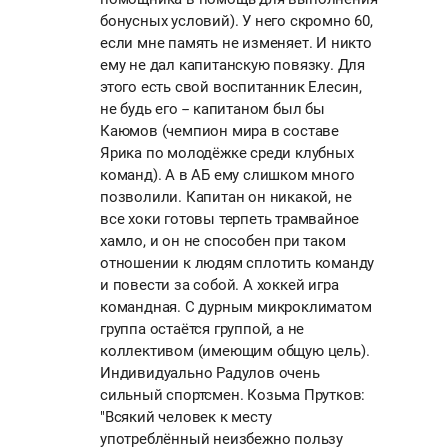
бонусных условий). У него скромно 60,
если мне память не изменяет. И никто
ему не дал капитанскую повязку. Для
этого есть свой воспитанник Елесин,
не будь его -- капитаном был бы
Каюмов (чемпион мира в составе
Ярика по молодёжке среди клубных
команд). А в АБ ему слишком много
позволили. Капитан он никакой, не
все хоки готовы терпеть трамвайное
хамло, и он не способен при таком
отношении к людям сплотить команду
и повести за собой. А хоккей игра
командная. С дурным микроклиматом
группа остаётся группой, а не
коллективом (имеющим общую цель).
Индивидуально Радулов очень
сильный спортсмен. Козьма Прутков:
"Всякий человек к месту
употреблённый неизбежно пользу