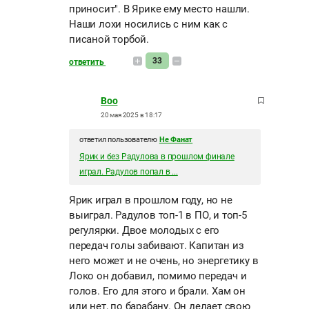
приносит". В Ярике ему место нашли.
Наши лохи носились с ним как с
писаной торбой.
33
ответить
Boo
20 мая 2025 в 18:17
ответил пользователю
Не Фанат
Ярик и без Радулова в прошлом финале
играл. Радулов попал в ...
Ярик играл в прошлом году, но не
выиграл. Радулов топ-1 в ПО, и топ-5
регулярки. Двое молодых с его
передач голы забивают. Капитан из
него может и не очень, но энергетику в
Локо он добавил, помимо передач и
голов. Его для этого и брали. Хам он
или нет, по барабану. Он делает свою