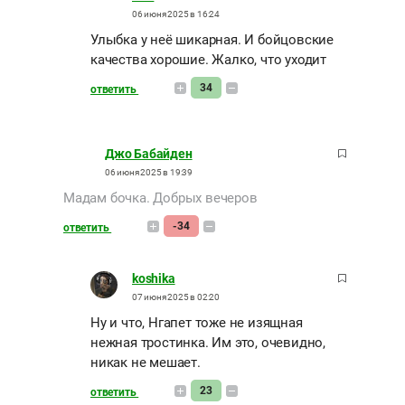
06 июня 2025 в 16:24
Улыбка у неё шикарная. И бойцовские
качества хорошие. Жалко, что уходит
34
ответить
Джо Бабайден
06 июня 2025 в 19:39
Мадам бочка. Добрых вечеров
-34
ответить
koshika
07 июня 2025 в 02:20
Ну и что, Нгапет тоже не изящная
нежная тростинка. Им это, очевидно,
никак не мешает.
23
ответить