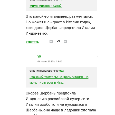
Мимо Милана в Китай.
Это какой-то итальянец размечтался.
Но может и сыграет в Италии годик,
хотя даже Щербань предпочла Италии
Индонезию.
-3
ответить
vk
06 июня 2025 в 18:46
ответил пользователю
eaa
Это какой-то итальянец размечтался. Но
может и сыграет в Ита...
Скорее Щербань предпочла
Индонезию российской супер лиги.
Италия особо то и не нуждалась в
Щербань, она чаще в ладошки хлопала