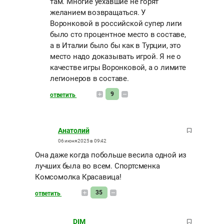
там. Многие уехавшие не горят
желанием возвращаться. У
Воронковой в российской супер лиги
было сто процентное место в составе,
а в Италии было бы как в Турции, это
место надо доказывать игрой. Я не о
качестве игры Воронковой, а о лимите
легионеров в составе.
9
ответить
Анатолий
06 июня 2025 в 09:42
Она даже когда побольше весила одной из
лучших была во всем. Спортсменка
Комсомолка Красавица!
35
ответить
DIM