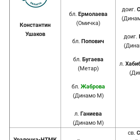
доиг.
С
бл.
Ермолаева
(Динам
(Омичка)
Константин
Ушаков
доиг.
бл.
Попович
(Дина
бл.
Бугаева
л.
Хаби
(Метар)
(Ди
бл.
Жаброва
(Динамо М)
л.
Ганиева
(Динамо М)
св.
С
Уралочка-НТМК