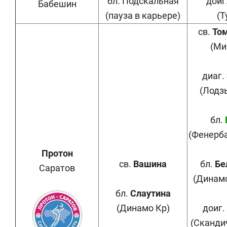
бл. Подскальная
доиг
Бабешин
(пауза в карьере)
(Т
св.
То
(Ми
диаг.
(Лодз
бл.
(Фенерба
Протон
св.
Вашина
бл.
Бе
Саратов
(Динамо
бл.
Слаутина
(Динамо Кр)
доиг.
(Сканди