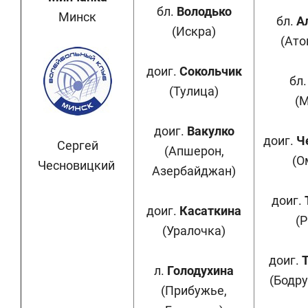
бл.
Володько
Минск
бл.
А
(Искра)
(Ато
доиг.
Сокольчик
бл
(Тулица)
(
доиг.
Вакулко
доиг.
Ч
Сергей
(Апшерон,
(О
Чесновицкий
Азербайджан)
доиг.
доиг.
Касаткина
(
(Уралочка)
доиг.
л.
Голодухина
(Бодру
(Прибужье,