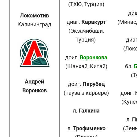
(ТХЮ, Турция)
диа
Локомотив
диаг.
Каракурт
(Минас
Калининград
(Экзачибаши,
Турция)
диа
(Лок
доиг.
Воронкова
(Шанхай, Китай)
бл.
Б
(Т
Андрей
доиг.
Парубец
Воронков
(пауза в карьере)
доиг.
(Куне
л.
Галкина
л.
П
л.
Трофименко
(Лен