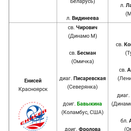
Беларусь)
л.
Л
(
л.
Видинеева
св.
Чирович
(Динамо М)
св.
Ко
св.
Бесман
(Т
(Омичка)
св.
А
диаг.
Писаревская
(Лен
Енисей
(Северянка)
Красноярск
диаг.
доиг.
Бавыкина
(Динамо
(Коламбус, США)
бл.
доиг.
Фролова
(О