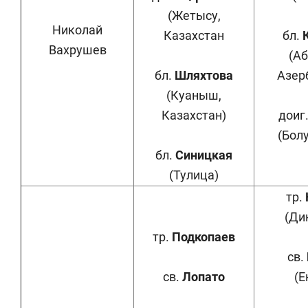
(Жетысу,
Николай
Казахстан
бл.
Вахрушев
(А
бл.
Шляхтова
Азер
(Куаныш,
Казахстан)
доиг
(Болу
бл.
Синицкая
(Тулица)
тр.
(Ди
тр.
Подкопаев
св.
св.
Лопато
(Е