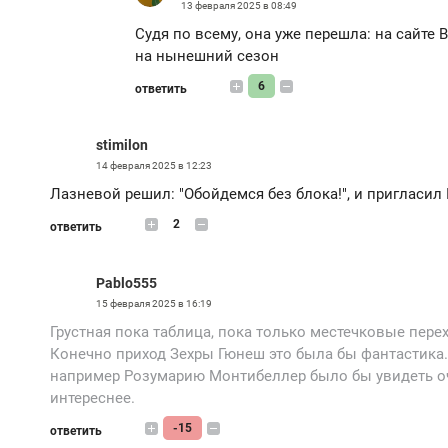
13 февраля 2025 в 08:49
Судя по всему, она уже перешла: на сайте
на нынешний сезон
6
ответить
stimilon
14 февраля 2025 в 12:23
Лазневой решил: "Обойдемся без блока!", и пригласил
2
ответить
Pablo555
15 февраля 2025 в 16:19
Грустная пока таблица, пока только местечковые пере
Конечно приход Зехры Гюнеш это была бы фантастика. 
например Розумарию Монтибеллер было бы увидеть оче
интереснее.
-15
ответить