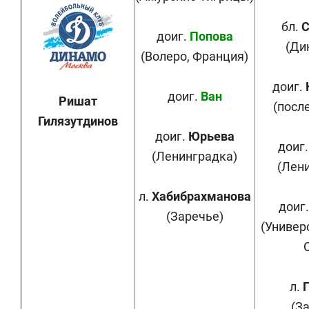
бл.
С
доиг.
Попова
(Ди
(Волеро, Франция)
доиг.
доиг.
Ван
Ришат
(посл
Гилязутдинов
доиг.
Юрьева
доиг
(Ленинградка)
(Лен
л.
Хабибрахманова
доиг
(Заречье)
(Универ
л.
(З