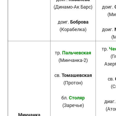
(Динамо-Ак Барс)
доиг.
(Ми
доиг.
Боброва
(Корабелка)
доиг.
(
тр.
Че
тр.
Пальчевская
(Г
(Минчанка-2)
Азер
св.
Томашевская
св.
(Протон)
(С
бл.
Столяр
диаг
(Заречье)
(Ато
Минчанка