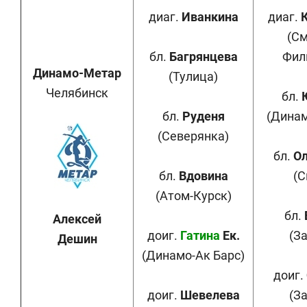
диаг.
Иванкина
диаг.
(С
бл.
Багрянцева
Фил
Динамо-Метар
(Тулица)
Челябинск
бл.
бл.
Руденя
(Динам
(Северянка)
бл.
Ол
бл.
Вдовина
(С
(Атом-Курск)
бл.
Алексей
доиг.
Гатина
Ек.
(З
Дешин
(Динамо-Ак Барс)
доиг.
доиг.
Шевелева
(З