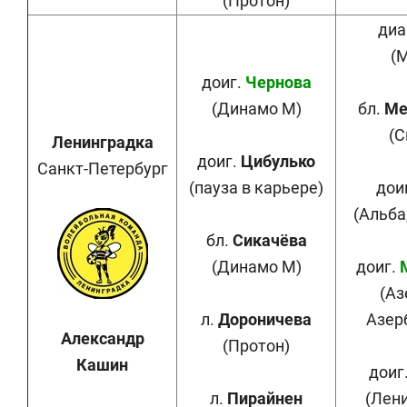
(Протон)
диа
(
доиг.
Чернова
(Динамо М)
бл.
Ме
(С
Ленинградка
доиг.
Цибулько
Санкт-Петербург
(пауза в карьере)
дои
(Альба
бл.
Сикачёва
(Динамо М)
доиг.
(Аз
л.
Дороничева
Азер
Александр
(Протон)
Кашин
доиг
л.
Пирайнен
(Лен