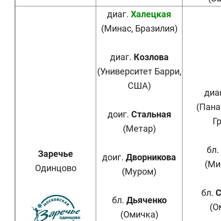
диаг.
Халецкая
(Минас, Бразилия)
диаг.
Козлова
(Университет Барри,
США)
диа
(Пана
доиг.
Стальная
Г
(Метар)
бл.
Заречье
доиг.
Дворникова
(Ми
Одинцово
(Муром)
бл.
С
бл.
Дьяченко
(О
(Омичка)