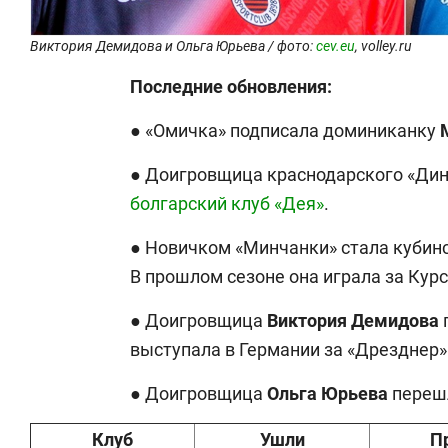
Виктория Демидова и Ольга Юрьева / фото:
cev.eu
, volley.ru
Последние обновления:
● «Омичка» подписала доминиканку
● Доигровщица краснодарского «Ди
болгарский клуб «Дея»
.
● Новичком «Минчанки» стала кубин
В прошлом сезоне она играла за Курс
● Доигровщица
Виктория
Демидова
выступала в Германии за «Дрезднер»
● Доигровщица
Ольга
Юрьева
переш
Клуб
Ушли
П