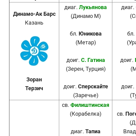
диаг.
Лукьянова
диаг.
Динамо-Ак Барс
(Динамо М)
(С
Казань
бл.
Юникова
бл.
(Метар)
(Ур
доиг.
С. Гатина
доиг.
(Зерен, Турция)
(
Зоран
доиг.
Сперскайте
доиг.
Терзич
(Заречье)
(Т
св.
Филиштинская
(Корабелка)
св.
Пог
(Д
диаг.
Тапиа
Влад