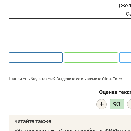
(Жел
С
Нашли ошибку в тексте? Выделите ее и нажмите Ctrl + Enter
Оценка текс
+
93
читайте также
«Эта реформа – гибель волейбола». ФИВБ пла