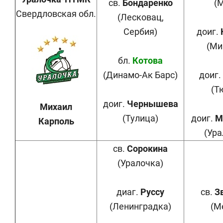
св.
Бондаренко
(
Свердловская обл.
(Лесковац,
Сербия)
доиг.
(Ми
бл.
Котова
(Динамо-Ак Барс)
доиг.
(Т
доиг.
Чернышева
Михаил
(Тулица)
доиг.
М
Карполь
(Ура
св.
Сорокина
(Уралочка)
диаг.
Руссу
св.
З
(Ленинградка)
(М