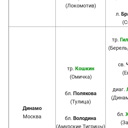
(Локомотив)
л.
Бр
(С
тр.
Ги
(Берель
св.
тр.
Кошкин
(Е
(Омичка)
диаг.
бл.
Полякова
(Динам
(Тулица)
Динамо
бл.
Москва
бл.
Володина
(З
(Амурские Тигрицы)