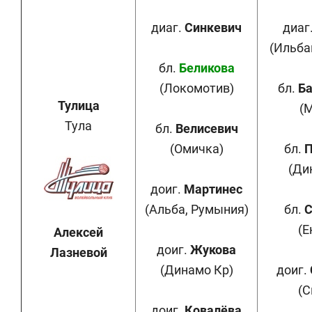
диаг.
Синкевич
диаг
(Ильба
бл.
Беликова
(Локомотив)
бл.
Ба
Тулица
(
Тула
бл.
Велисевич
(Омичка)
бл.
П
(Ди
доиг.
Мартинес
(Альба, Румыния)
бл.
С
(Е
Алексей
доиг.
Жукова
Лазневой
(Динамо Кр)
доиг.
(С
доиг.
Ковалёва