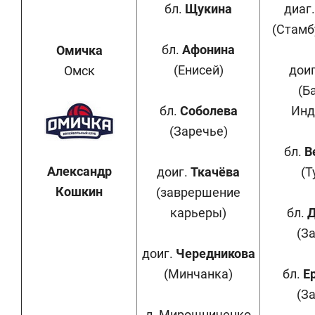
бл.
Щукина
диаг
(Стамб
бл.
Афонина
Омичка
(Енисей)
дои
Омск
(Б
бл.
Соболева
Инд
(Заречье)
бл.
В
Александр
доиг.
Ткачёва
(Т
Кошкин
(заврершение
карьеры)
бл.
Д
(З
доиг.
Чередникова
(Минчанка)
бл.
Е
(З
л. Мирошниченко