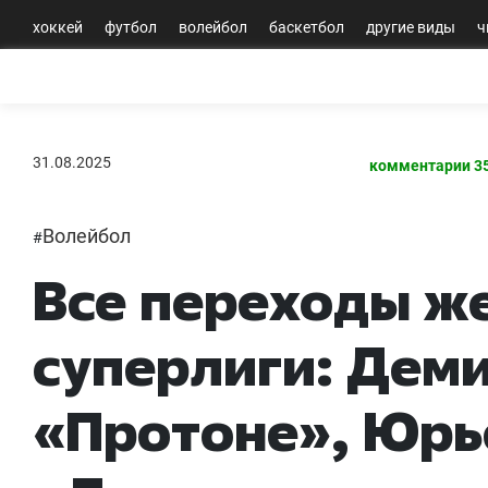
хоккей
футбол
волейбол
баскетбол
другие виды
ч
31.08.2025
комментарии 3
Волейбол
#
Все переходы ж
суперлиги: Деми
«Протоне», Юрье