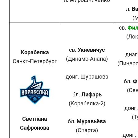
л.
Ва
(
св.
Фил
(Ло
св.
Укневичус
Корабелка
диаг
(Динамо-Анапа)
Санкт-Петербург
(Пинеро
доиг. Шурашова
бл.
Ф
(Се
бл.
Лифарь
(Корабелка-2)
доиг
(Т
Светлана
бл.
Муравьёва
Сафронова
(Спарта)
доиг.