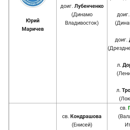
доиг.
Лубенченко
(Динамо
доиг
Юрий
Владивосток)
(Дина
Маричев
доиг.
(Дрездне
л.
До
(Лен
л.
Тр
(Ло
св.
св.
Кондрашова
(Вал
(Енисей)
И