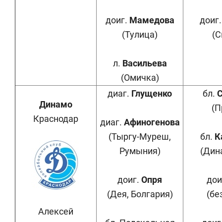
доиг.
Мамедова
доиг
(Тулица)
(С
л.
Васильева
(Омичка)
диаг.
Глущенко
бл.
С
Динамо
(П
Краснодар
диаг.
Афиногенова
(Тыргу-Муреш,
бл.
К
Румыния)
(Дин
доиг.
Опря
дои
(Дея, Болгария)
(бе
Алексей