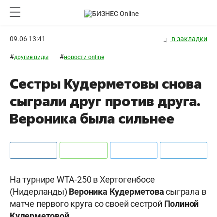
09.06 13:41
в закладки
#
#
другие виды
новости online
Сестры Кудерметовы снова
сыграли друг против друга.
Вероника была сильнее
На турнире WTA-250 в Хертогенбосе
(Нидерланды)
Вероника
Кудерметова
сыграла в
матче первого круга со своей сестрой
Полиной
Кудерметовой
.