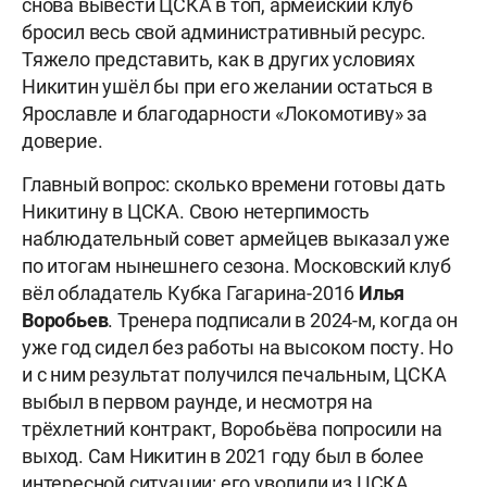
снова вывести ЦСКА в топ, армейский клуб
бросил весь свой административный ресурс.
Тяжело представить, как в других условиях
Никитин ушёл бы при его желании остаться в
Ярославле и благодарности «Локомотиву» за
доверие.
Главный вопрос: сколько времени готовы дать
Никитину в ЦСКА. Свою нетерпимость
наблюдательный совет армейцев выказал уже
по итогам нынешнего сезона. Московский клуб
вёл обладатель Кубка Гагарина-2016
Илья
Воробьев
. Тренера подписали в 2024-м, когда он
уже год сидел без работы на высоком посту. Но
и с ним результат получился печальным, ЦСКА
выбыл в первом раунде, и несмотря на
трёхлетний контракт, Воробьёва попросили на
выход. Сам Никитин в 2021 году был в более
интересной ситуации: его уволили из ЦСКА,