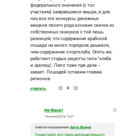
федерального значения (с гос
участием) зажравшиеся хмыри, и для
них все эти конкурсы денежных
мешков своего рода конские скачки их
собственных скакунов с той лишь
разницей, что содержание арабской
лошади на много порядков дешевле,
чем содержание спортклуба. Опять же,
работают старые рецепты типа "хлеба
и зрелищ". Пипл тоже при деле --
хавает. Лошадей оставим главам
регионов
0
ответить
Не Фанат
14 июня 2025 в 12:27
ответил пользователю
Артур Валеев
Посмотрите, кто глава наблюдательного