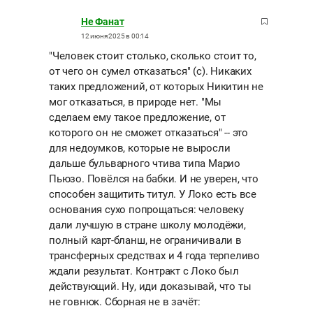
Не Фанат
12 июня 2025 в 00:14
"Человек стоит столько, сколько стоит то,
от чего он сумел отказаться" (с). Никаких
таких предложений, от которых Никитин не
мог отказаться, в природе нет. "Мы
сделаем ему такое предложение, от
которого он не сможет отказаться" -- это
для недоумков, которые не выросли
дальше бульварного чтива типа Марио
Пьюзо. Повёлся на бабки. И не уверен, что
способен защитить титул. У Локо есть все
основания сухо попрощаться: человеку
дали лучшую в стране школу молодёжи,
полный карт-бланш, не ограничивали в
трансферных средствах и 4 года терпеливо
ждали результат. Контракт с Локо был
действующий. Ну, иди доказывай, что ты
не говнюк. Сборная не в зачёт: