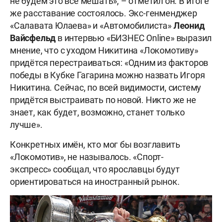
не будем это все мешать», – отметил он. В итоге
же расставание состоялось. Экс-генменджер
«Салавата Юлаева» и «Автомобилиста»
Леонид
Вайсфельд
в интервью «БИЗНЕС Online» выразил
мнение, что с уходом Никитина «Локомотиву»
придётся перестраиваться: «Одним из факторов
победы в Кубке Гагарина можно назвать Игоря
Никитина. Сейчас, по всей видимости, систему
придётся выстраивать по новой. Никто же не
знает, как будет, возможно, станет только
лучше».
Конкретных имён, кто мог бы возглавить
«Локомотив», не называлось. «Спорт-
экспресс» сообщал, что ярославцы будут
ориентироваться на иностранный рынок.