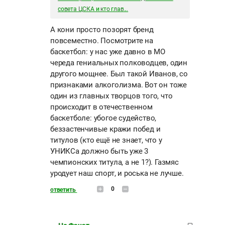
совета ЦСКА и кто глав...
А кони просто позорят бренд
повсеместно. Посмотрите на
баскетбол: у нас уже давно в МО
череда гениальных полководцев, один
другого мощнее. Был такой Иванов, со
признаками алкоголизма. Вот он тоже
один из главных творцов того, что
происходит в отечественном
баскетболе: убогое судейство,
беззастенчивые кражи побед и
титулов (кто ещё не знает, что у
УНИКСа должно быть уже 3
чемпионских титула, а не 1?). Газмяс
уродует наш спорт, и роська не лучше.
0
ответить