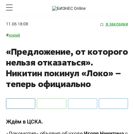
11.06 18:08
в закладки
#
хоккей
«Предложение, от которого
нельзя отказаться».
Никитин покинул «Локо» –
теперь официально
Ждём в ЦСКА.
«Локомотив» объявил об уходе
Игоря Никитина
с