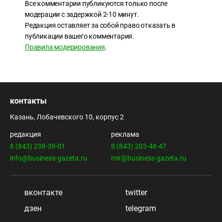
Все комментарии публикуются только после
модерации с задержкой 2-10 минут.
Редакция оставляет за собой право отказать в
публикации вашего комментария.
Правила модерирования
.
контакты
Казань, Лобачевского 10, корпус 2
редакция
реклама
8 (843) 238-39-01
8 (843) 203-48-47
info@business-gazeta.ru
mir@business-gazeta.ru
вконтакте
twitter
дзен
telegram