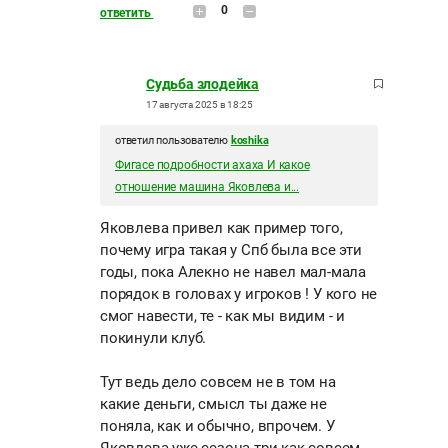
0
ответить
Судьба злодейка
17 августа 2025 в 18:25
ответил пользователю
koshika
Фигасе подробности ахаха И какое
отношение машина Яковлева и...
Яковлева привел как пример того,
почему игра такая у Спб была все эти
годы, пока Алекно не навел мал-мала
порядок в головах у игроков ! У кого не
смог навести, те - как мы видим - и
покинули клуб.
Тут ведь дело совсем не в том на
какие деньги, смысл ты даже не
поняла, как и обычно, впрочем. У