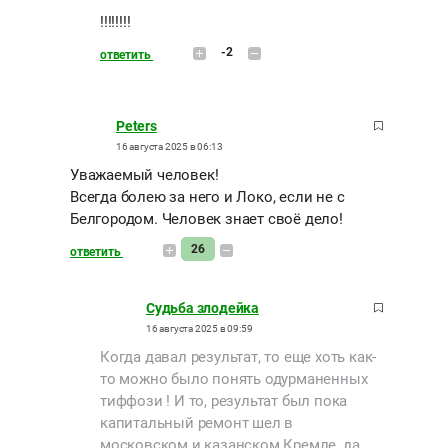
!!!!!!!!
-2
ответить
Peters
16 августа 2025 в 06:13
Уважаемый человек!
Всегда болею за него и Локо, если не с
Белгородом. Человек знает своё дело!
26
ответить
Судьба злодейка
16 августа 2025 в 09:59
Когда давал результат, то еще хоть как-
то можно было понять одурманенных
тиффози ! И то, результат был пока
капитальный ремонт шел в
московском и казанском Кремле, да