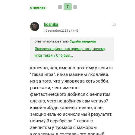
7
ответить
koshika
10 сентября 2025 в 11:45
ответил пользователю
Судьба злодейка
Яковлева привел как пример того, почему
игра такая у Спб был...
конечно, чел, именно поэтому у зенита
"такая игра". из-за машины яковлева.
из-за того, что у яковлева есть хобби.
расскажи, чего именно
фантастического добился с зенпитом
алекно, чего не добился саммелвуо?
какой-нибудь количественно, а не
эмоционально исчислимый результат.
почему 3 серебра за 1 сезон с
зенпитом у туомаса с мажором
яковлевым в составе - это полный