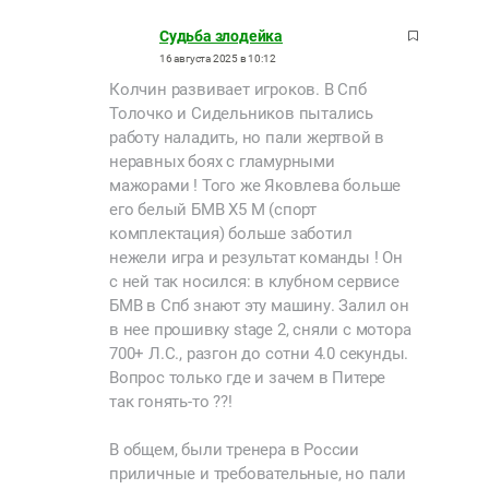
Судьба злодейка
16 августа 2025 в 10:12
Колчин развивает игроков. В Спб
Толочко и Сидельников пытались
работу наладить, но пали жертвой в
неравных боях с гламурными
мажорами ! Того же Яковлева больше
его белый БМВ Х5 М (спорт
комплектация) больше заботил
нежели игра и результат команды ! Он
с ней так носился: в клубном сервисе
БМВ в Спб знают эту машину. Залил он
в нее прошивку stage 2, сняли с мотора
700+ Л.С., разгон до сотни 4.0 секунды.
Вопрос только где и зачем в Питере
так гонять-то ??!
В общем, были тренера в России
приличные и требовательные, но пали