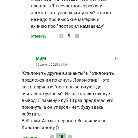
провал, а 1 несчастное серебро у
алекно - это успешный успех? только
не надо про высокие материи и
ахинею про "построил камааанду".
0
ответить
MBM
16 августа 2025 в 14:04
"Отклонить другие варианты" и "отклонить
предложения покинуть Локомотив" - это
как в варианте "поставь запятую, где
считаешь нужным". Из заголовка следует
вывод: Пламену клуб 10 раз предлагал его
покинуть, а он упёрся - нет, буду здесь
работать!
Всё-таки, Алмаз, неровно Вы дышите к
Константинову.))
15
ответить