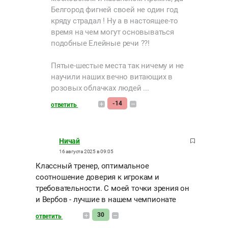
Белгород фигней своей не один год
кряду страдал ! Ну а в настоящее-то
время на чем могут основываться
подобные Елейные речи ??!
Пятые-шестые места так ничему и не
научили наших вечно витающих в
розовых облачках людей ...
-14
ответить
Ничай
16 августа 2025 в 09:05
Классный тренер, оптимальное
соотношение доверия к игрокам и
требовательности. С моей точки зрения он
и Вербов - лучшие в нашем чемпионате
30
ответить