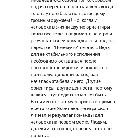
Яковлева уже сезона три как совсем
подача перестала лететь, а ведь когда-
то она у него была по-настоящему
грозным оружием ! Но, когда у
человека в жизни другие ориентиры -
тачки все те же, например, а не игра и
результат своей команды, то и подача
перестает "Почему-то" лететь ... Ведь
для ее стабильного исполнения
необходимо оставаться после
основной тренировки, и подавать с
полчасика дополнительно, раз
началась эта беда у него. Другие
ориентиры, другие ценности, поэтому
какая уж тут подача-то может быть ...
Вот именно к этому и привел в пример
все того же Яковлева. Не игра своя
личная, и результат команды для
человека на первом месте. Людям,
далеким от спорта, впрочем, этого не
понять ...