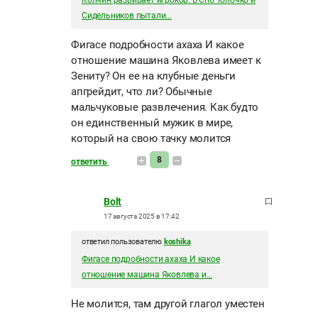
Колчин развивает игроков. В Спб Толочко и
Сидельников пытали...
Фигасе подробности ахаха И какое
отношение машина Яковлева имеет к
Зениту? Он ее на клубные деньги
апгрейдит, что ли? Обычные
мальчуковые развлечения. Как будто
он единственный мужик в мире,
который на свою тачку молится
8
ответить
Bolt
17 августа 2025 в 17:42
ответил пользователю
koshika
Фигасе подробности ахаха И какое
отношение машина Яковлева и...
Не молится, там другой глагол уместен