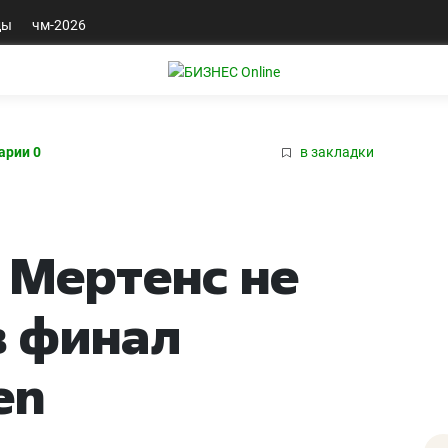
ды
чм-2026
арии 0
в закладки
 Мертенс не
в финал
en