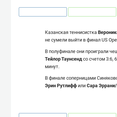
Казанская теннисистка
Вероник
не сумели выйти в финал US Ope
В полуфинале они проиграли ч
Тейлор Таунсенд
со счетом 3:6, 
минут.
В финале соперницами Синяков
Эрин Рутлифф
или
Сара Эррани/