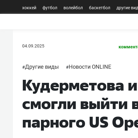
хоккей
футбол
волейбол
баскетбол
другие ви
04.09.2025
коммент
Другие виды
Новости ONLINE
#
#
Кудерметова и
смогли выйти 
парного US Op