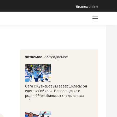
бизнес online
читаемое
обсуждаемое
Сага с Кузнецовым завершилась: он
едет в «Сибирь». Возвращение в
родной Челябинск откладывается
1