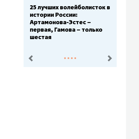
25 лучших волейболисток в
истории России:
Артамонова-Эстес –
первая, Гамова – только
шестая
пред.
след.