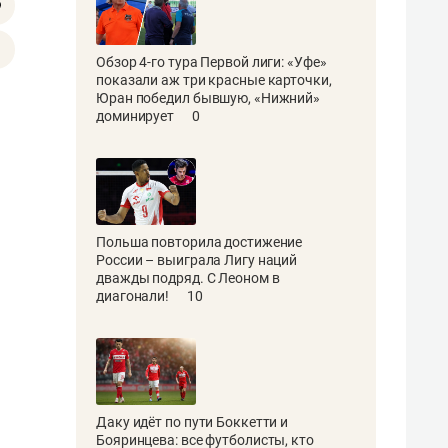
Обзор 4-го тура Первой лиги: «Уфе»
показали аж три красные карточки,
Юран победил бывшую, «Нижний»
доминирует
0
Польша повторила достижение
России – выиграла Лигу наций
дважды подряд. С Леоном в
диагонали!
10
Даку идёт по пути Боккетти и
Бояринцева: все футболисты, кто