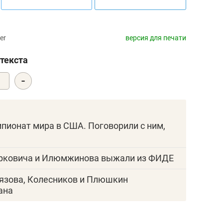
er
версия для печати
текста
-
1
пионат мира в США. Поговорили с ним,
орковича и Илюмжинова выжали из ФИДЕ
лязова, Колесников и Плюшкин
ана