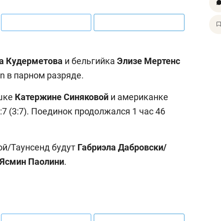
а Кудерметова
и бельгийка
Элизе Мертенс
n в парном разряде.
ешке
Катержине Синяковой
и американке
6:7 (3:7). Поединок продолжался 1 час 46
ой/Таунсенд будут
Габриэла Дабровски/
Ясмин Паолини
.