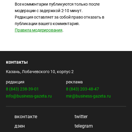
Все комментарии публикуются только после
модерации с задержкой 2-10 минут.
Редакция оставляет за собой право отказать в
публикации вашего комментария.
Правила модерирования
.
контакты
Казань, Лобачевского 10, корпус 2
редакция
реклама
8 (843) 238-39-01
8 (843) 203-48-47
info@business-gazeta.ru
mir@business-gazeta.ru
вконтакте
twitter
дзен
telegram