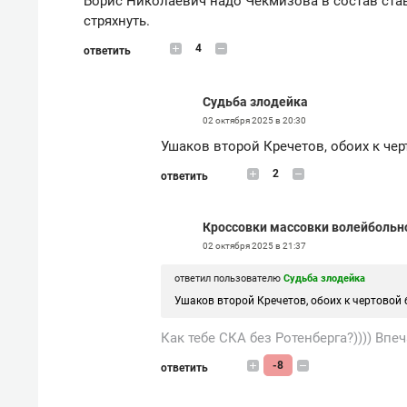
Борис Николаевич надо Чекмизова в состав став
стряхнуть.
4
ответить
Судьба злодейка
02 октября 2025 в 20:30
Ушаков второй Кречетов, обоих к чер
2
ответить
Кроссовки массовки волейбольн
02 октября 2025 в 21:37
ответил пользователю
Судьба злодейка
Ушаков второй Кречетов, обоих к чертовой б
Как тебе СКА без Ротенберга?)))) Впеча
-8
ответить