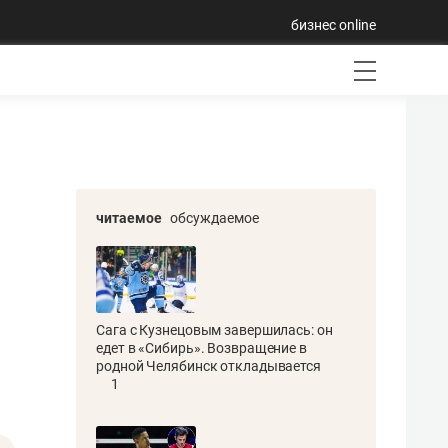
бизнес online
читаемое
обсуждаемое
Сага с Кузнецовым завершилась: он
едет в «Сибирь». Возвращение в
родной Челябинск откладывается
1