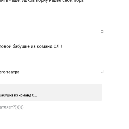
ить чаще, Ушков корну надел себе, пора
товой бабушке из команд СЛ !
ого театра
абушке из команд С...
тляет?))))))