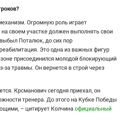
25 лучших волейболи
гроков?
истории России:
Артамонова-Эстес –
механизм. Огромную роль играет
первая, Гамова – то
на своем участке должен выполнять свои
шестая
 выбыл Поталюк, до сих пор
 реабилитация. Это одна из важных фигур
сезоне присоединился молодой блокирующий
-за травмы. Он вернется в строй через
ется. Крсманович сегодня приехал, он
ожности тренера. До этого на Кубке Победы
ующими, – цитирует Колчина
официальный