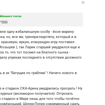
йбольного театра
))))))
няли одну взбалмошную особу - йозе марину
ка, но, все же, тренера-недотепу, который и в
ь красивую, яркую, атакующую игру поставил
 Козырев ), так Ларик старший умудрился еще и
а то, что тот посмел на блатного сынка -
делу упрекая последнего в отсутствии должного
 в хк "Бегущие по граблям" ! Ничего нового в
ще и стадион СКА-Арена умудрились просрать ! Ну
нзурные (аксюморон получается). Отгрохать
тадион в Мире лишь для того чтобы почётно
 новёхонький, Шупер-Пупер современный сдать