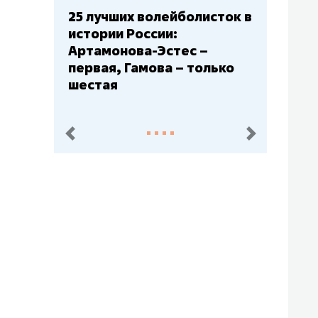
сток в
Бюджеты клубов КХЛ: СКА
– главный мажор, «Ак
Барс» – второй, «Салават
лько
Юлаев» – середняк
пред.
след.