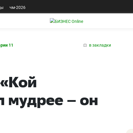
ды
чм-2026
рии 11
в закладки
 «Кой
л мудрее – он