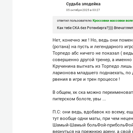
Судьба злодейка
05 октября 2025 в 03:27
ответил пользователю
Кроссовки массовки воле
Как тебе СКА без Ротенберга?)))) Впечатляет?
Нет, конечно же ! Но, ведь они поме
(ротана) на пусть и легендарного игро
Торпедо абс ничего не показал ( вед
совершенно другой тренер, а именно
Кручинина выгнать из Торпедо лишь з
ларионова младшего поднаехать, по 
рвения в игре и трен процессе !
В общем, хк ска можно переименовать
питерском болоте, увы ...
П.С: они ведь, вдобавок ко всему, е
тут вообще одни маты, при чем неце
Шамый-Шамый больФой-прибольФой с
вернуться на прежнюю арену, а свой