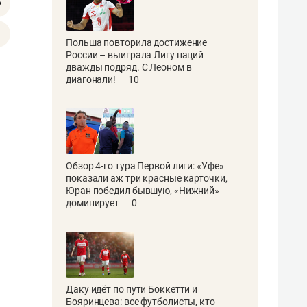
Польша повторила достижение
России – выиграла Лигу наций
дважды подряд. С Леоном в
диагонали!
10
Обзор 4-го тура Первой лиги: «Уфе»
показали аж три красные карточки,
Юран победил бывшую, «Нижний»
доминирует
0
Даку идёт по пути Боккетти и
Бояринцева: все футболисты, кто