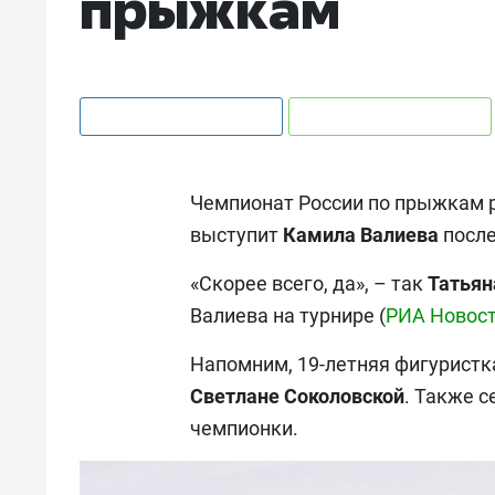
прыжкам
Чемпионат России по прыжкам р
выступит
Камила
Валиева
посл
«Скорее всего, да», – так
Татья
Валиева на турнире (
РИА Новос
Напомним, 19-летняя фигуристк
Светлане
Соколовской
. Также 
чемпионки.