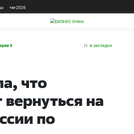
ды
чм-2026
арии 0
в закладки
а, что
 вернуться на
ссии по