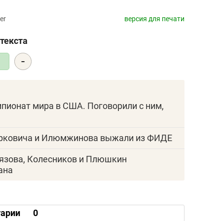
er
версия для печати
текста
-
6
пионат мира в США. Поговорили с ним,
орковича и Илюмжинова выжали из ФИДЕ
лязова, Колесников и Плюшкин
ана
арии
0