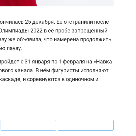
выбор 
25 лу
истор
нчилась 25 декабря. Её отстранили после
Арта
 Олимпиады-2022 в её пробе запрещенный
перва
азу же объявила, что намерена продолжить
шест
юю паузу.
ройдет с 31 января по 1 февраля на «Навка
рвого канала. В нём фигуристы исполняют
 каскаде, и соревнуются в одиночном и