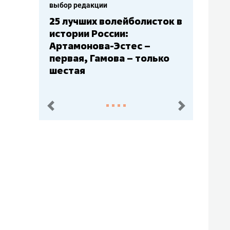
редакции
выбор редакции
чших волейболисток в
Бюджеты клубов КХЛ
ии России:
– главный мажор, «А
монова-Эстес –
Барс» – второй, «Са
я, Гамова – только
Юлаев» – середняк
ая
пред.
след.