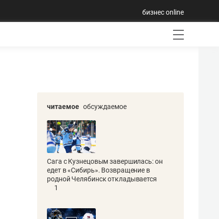
бизнес online
читаемое
обсуждаемое
Сага с Кузнецовым завершилась: он
едет в «Сибирь». Возвращение в
родной Челябинск откладывается
1