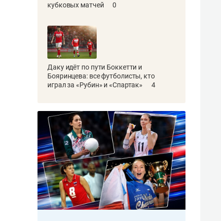
кубковых матчей
0
Даку идёт по пути Боккетти и
Бояринцева: все футболисты, кто
играл за «Рубин» и «Спартак»
4