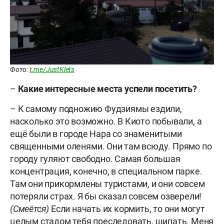
Фото:
t.me/JustKlets
–
Какие интересные места успели посетить?
– К самому подножию Фудзиямы ездили,
насколько это возможно. В Киото побывали, а
ещё были в городе Нара со знаменитыми
священными оленями. Они там всюду. Прямо по
городу гуляют свободно. Самая большая
концентрация, конечно, в специальном парке.
Там они прикормлены туристами, и они совсем
потеряли страх. Я бы сказал совсем озверели!
(Смеётся)
Если начать их кормить, то они могут
целым стадом тебя преследовать, щипать. Меня