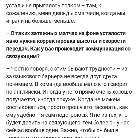
устал и не прыгалось толком – там, к
сожалению, меня дважды смягчили, когда мы
играли на больше-меньше.
–
В таких затяжных матчах на фоне усталости
явно нужна корректировка высоты и скорости
передач. Как у вас происходит коммуникация со
связующим?
– Честно говоря, с этим бывают трудности – из-
за языкового барьера не всегда друг друга
понимаем. В команде вообще мало кто говорит
по-английски. Иногда у него прямо очень хорошо
получается, иногда похуже. Когда не можем
состыковаться, просто прошу его пасовать, как
ему удобно – я сам подстроюсь. Я не из тех, кто
будет давить на связующего, тем более он у нас
сейчас вообще один. Важно, чтобы он был в
хорошем эмоциональном состоянии.