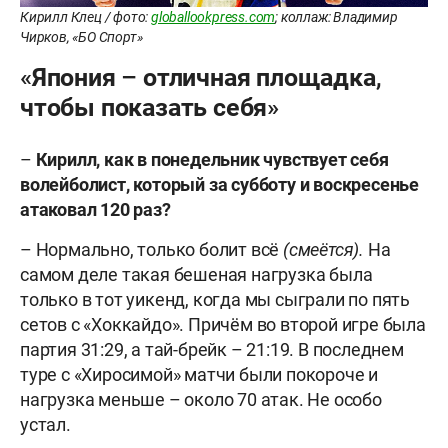
Кирилл Клец / фото:
globallookpress.com
; коллаж: Владимир
Чирков, «БО Спорт»
«Япония – отличная площадка,
чтобы показать себя»
–
Кирилл, как в понедельник чувствует себя
волейболист, который за субботу и воскресенье
атаковал 120 раз?
– Нормально, только болит всё
(смеётся).
На
самом деле такая бешеная нагрузка была
только в тот уикенд, когда мы сыграли по пять
сетов с «Хоккайдо». Причём во второй игре была
партия 31:29, а тай-брейк – 21:19. В последнем
туре с «Хиросимой» матчи были покороче и
нагрузка меньше – около 70 атак. Не особо
устал.