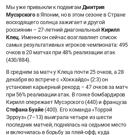
Мы уже привыкли к подвигам
Дмитрия
Мусэрского
в Японии, но в этом сезоне в Стране
восходящего солнца зажигает и другой
россиянин – 27-летний диагональный
Кирилл
Клец
. Именно он сейчас возглавляет список
самых результативных игроков чемпионата: 495
очков в 20 матчах при 48% реализации атак
(430/884).
В среднем за матч у Клеца почти 25 очков, а 28
декабря во встрече с «Хоккайдо» (2:3) он
установил карьерный рекорд – 47 очков за матч
при 56% реализации атак. В гонке бомбардиров
Кирилл опережает Мусэрского (440) и француза
Стефана Буайе
(400). Его команда «Торрэй
Эрроуз» (7–13) выиграла четыре из шести
последних матчей, поднялась на седьмое место
и включилась в борьбу за плей-офф, куда