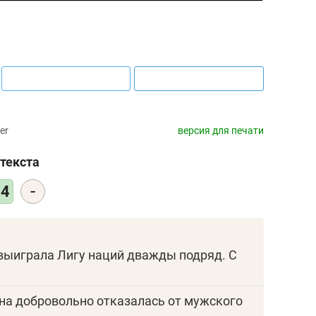
er
версия для печати
текста
-
04
выиграла Лигу наций дважды подряд. С
она добровольно отказалась от мужского