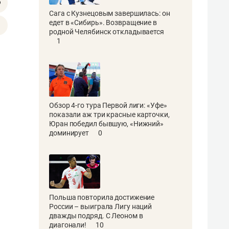
Сага с Кузнецовым завершилась: он
едет в «Сибирь». Возвращение в
родной Челябинск откладывается
1
Обзор 4-го тура Первой лиги: «Уфе»
показали аж три красные карточки,
Юран победил бывшую, «Нижний»
доминирует
0
Польша повторила достижение
России – выиграла Лигу наций
дважды подряд. С Леоном в
диагонали!
10