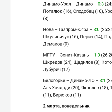
Динамо-Урал – Динамо –
0:3
(24:
Поталюк (16), Сподобец (10), Урс
(8)
Нова – Газпром-Югра –
3:0
(25:21
Шкулявичус (16), Перич (14), Пад
Демаков (9)
МГТУ – Зенит-Казань –
1:3
(26:28
Шкредов (24), Щадилов (8), Кото
Лубурич (17)
Белогорье – Динамо-ЛО –
3:1
(23
Аль Хачдади (20), Яковлев (18),
(11), Бирюков (11)
2 марта, понедельник