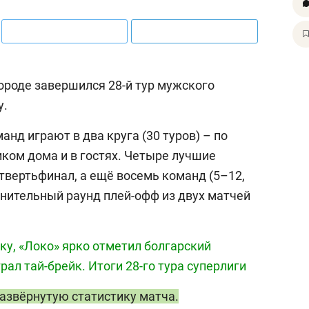
роде завершился 28-й тур мужского
у.
анд играют в два круга (30 туров) – по
ком дома и в гостях. Четыре лучшие
вертьфинал, а ещё восемь команд (5–12,
лнительный раунд плей-офф из двух матчей
ку, «Локо» ярко отметил болгарский
рал тай-брейк. Итоги 28-го тура суперлиги
развёрнутую статистику матча.