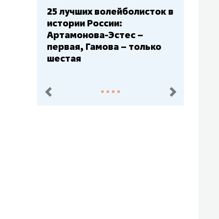
Бюджеты клубов КХЛ: СКА
– главный мажор, «Ак
Барс» – второй, «Салават
Юлаев» – середняк
пред.
след.