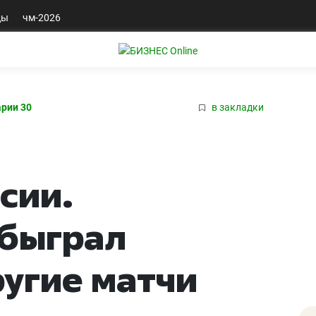
ды
чм-2026
рии 30
в закладки
сии.
обыграл
ругие матчи