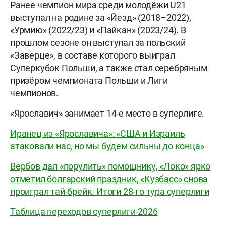
Ранее чемпион мира среди молодёжи U21
выступал на родине за «Йезд» (2018–2022),
«Урмию» (2022/23) и «Пайкан» (2023/24). В
прошлом сезоне он выступал за польский
«Заверце», в составе которого выиграл
Суперкубок Польши, а также стал серебряным
призёром чемпионата Польши и Лиги
чемпионов.
«Ярославич» занимает 14-е место в суперлиге.
Иранец из «Ярославича»: «США и Израиль
атаковали нас, но мы будем сильны до конца»
Вербов дал «порулить» помощнику, «Локо» ярко
отметил болгарский праздник, «Кузбасс» снова
проиграл тай-брейк. Итоги 28-го тура суперлиги
Таблица переходов суперлиги-2026