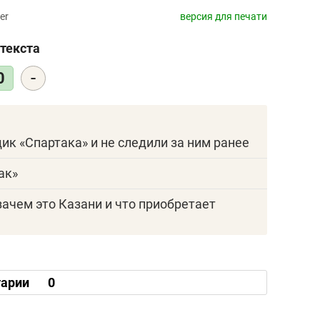
er
версия для печати
текста
-
0
щик «Спартака» и не следили за ним ранее
ак»
зачем это Казани и что приобретает
арии
0