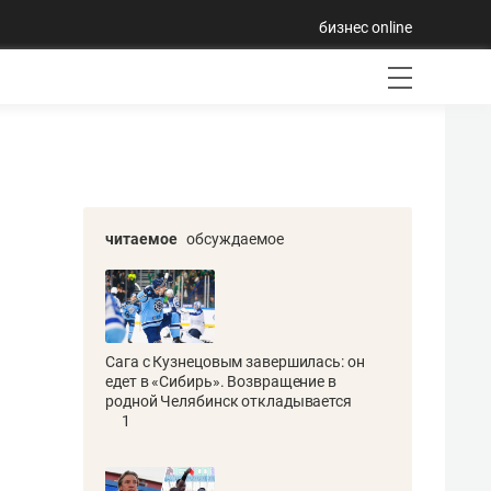
бизнес online
читаемое
обсуждаемое
Сага с Кузнецовым завершилась: он
едет в «Сибирь». Возвращение в
родной Челябинск откладывается
1