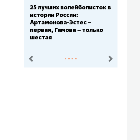
Бюджеты клубов КХЛ: СКА
– главный мажор, «Ак
Барс» – второй, «Салават
Юлаев» – середняк
пред.
след.