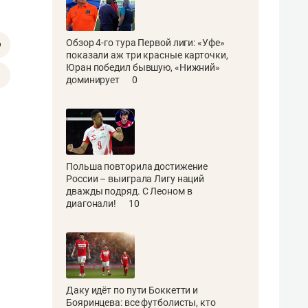
Обзор 4-го тура Первой лиги: «Уфе»
показали аж три красные карточки,
Юран победил бывшую, «Нижний»
доминирует
0
Польша повторила достижение
России – выиграла Лигу наций
дважды подряд. С Леоном в
диагонали!
10
Даку идёт по пути Боккетти и
Бояринцева: все футболисты, кто