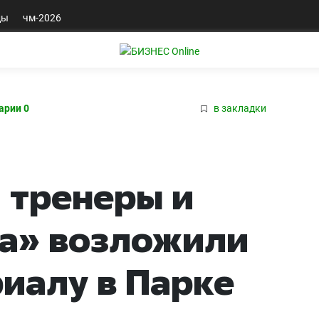
ды
чм-2026
арии 0
в закладки
 тренеры и
на» возложили
иалу в Парке