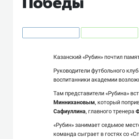
Победы
Казанский «Рубин» почтил памя
Руководители футбольного клуба
воспитанники академии возлож
Там представители «Рубина» вс
Миннихановым
, который попри
Сафиуллина
, главного тренера
Ф
«Рубин» занимает седьмое место
команда сыграет в гостях со «С