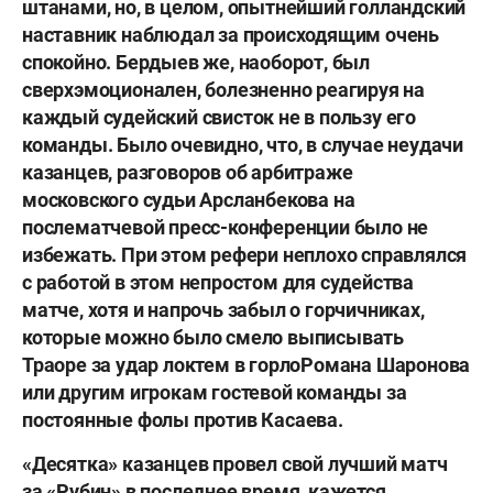
штанами, но, в целом, опытнейший голландский
наставник наблюдал за происходящим очень
спокойно. Бердыев же, наоборот, был
сверхэмоционален, болезненно реагируя на
каждый судейский свисток не в пользу его
команды. Было очевидно, что, в случае неудачи
казанцев, разговоров об арбитраже
московского судьи Арсланбекова на
послематчевой пресс-конференции было не
избежать. При этом рефери неплохо справлялся
с работой в этом непростом для судейства
матче, хотя и напрочь забыл о горчичниках,
которые можно было смело выписывать
Траоре за удар локтем в горло
Романа Шаронова
или другим игрокам гостевой команды за
постоянные фолы против Касаева.
«Десятка» казанцев провел свой лучший матч
за «Рубин» в последнее время, кажется,