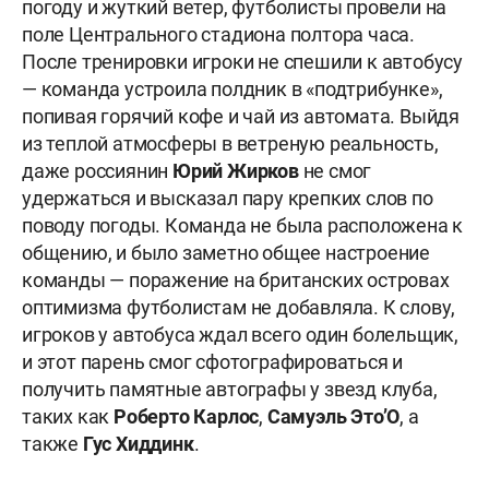
погоду и жуткий ветер, футболисты провели на
поле Центрального стадиона полтора часа.
После тренировки игроки не спешили к автобусу
— команда устроила полдник в «подтрибунке»,
попивая горячий кофе и чай из автомата. Выйдя
из теплой атмосферы в ветреную реальность,
даже россиянин
Юрий Жирков
не смог
удержаться и высказал пару крепких слов по
поводу погоды. Команда не была расположена к
общению, и было заметно общее настроение
команды — поражение на британских островах
оптимизма футболистам не добавляла. К слову,
игроков у автобуса ждал всего один болельщик,
и этот парень смог сфотографироваться и
получить памятные автографы у звезд клуба,
таких как
Роберто Карлос
,
Самуэль Это’О
, а
также
Гус Хиддинк
.