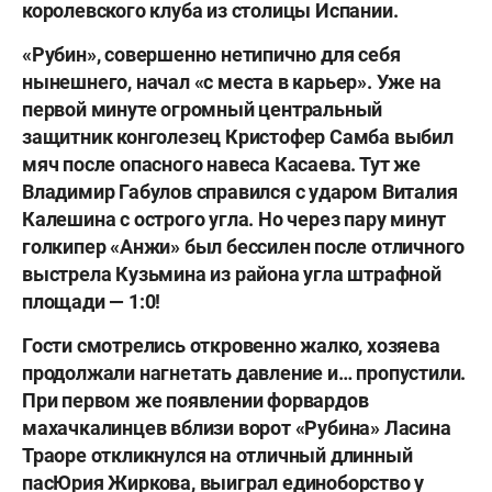
королевского клуба из столицы Испании.
«Рубин», совершенно нетипично для себя
нынешнего, начал «с места в карьер». Уже на
первой минуте огромный центральный
защитник конголезец
Кристофер Самба
выбил
мяч после опасного навеса Касаева. Тут же
Владимир Габулов
справился с ударом
Виталия
Калешина
с острого угла. Но через пару минут
голкипер «Анжи» был бессилен после отличного
выстрела Кузьмина из района угла штрафной
площади — 1:0!
Гости смотрелись откровенно жалко, хозяева
продолжали нагнетать давление и… пропустили.
При первом же появлении форвардов
махачкалинцев вблизи ворот «Рубина»
Ласина
Траоре
откликнулся на отличный длинный
пас
Юрия Жиркова
, выиграл единоборство у