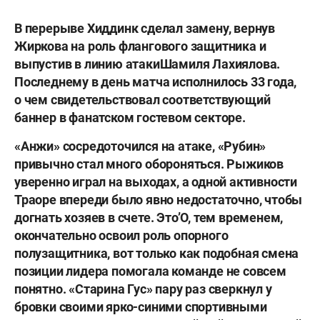
В перерыве Хиддинк сделал замену, вернув
Жиркова на роль флангового защитника и
выпустив в линию атаки
Шамиля Лахиялова
.
Последнему в день матча исполнилось 33 года,
о чем свидетельствовал соответствующий
баннер в фанатском гостевом секторе.
«Анжи» сосредоточился на атаке, «Рубин»
привычно стал много обороняться. Рыжиков
уверенно играл на выходах, а одной активности
Траоре впереди было явно недостаточно, чтобы
догнать хозяев в счете. Это’О, тем временем,
окончательно освоил роль опорного
полузащитника, вот только как подобная смена
позиции лидера помогала команде не совсем
понятно. «Старина Гус» пару раз сверкнул у
бровки своими ярко-синими спортивными