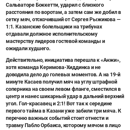
Сальваторе Боккетти
, ударил с близкого
расстояния по воротам, а затем сам же добил в
сетку мяч, отскочивший от
Сергея Рыжикова
—
1:1. Казанские болельщики на трибунах
отдавали должное исполнительскому
мастерству лидеров гостевой команды и
ожидали худшего.
Действительно, инициатива перешла к «Анжи»,
хотя команда Керимова-Хиддинка и не
доводила дело до голевых моментов. А на 19-й
минуте Касаев получил мяч на углу штрафной
соперника на своем левом фланге, сместился в
центр и нанес шикарный удар в дальний верхний
угол. Гол-красавец и 2:1! Вот так к середине
первого тайма в Казани уже забили три мяча. К
перечню важных событий стоит отнести и
травму
Пабло Орбаиса
, которому мячом в лицо