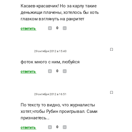
Касаев-красавчик! Но за карлу такие
деньжищи плачены, хотелось бы хоть
глазком взглянуть на ранритет
0
ответить
29 октября 2012 в 15:40
фоток много с ним, любуйся
0
ответить
29 октября 2012 в 16:51
По тексту то видно, что журналисты
хотят,чтобы Рубин проигрывал. Сами
признаетесь...
0
ответить