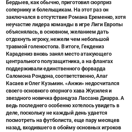
Бердыев, как обычно, приготовил сюрприз
сопернику и болельщикам. На этот раз он
заключался в отсутствие
Романа Еременко
, хотя
неучастие лидера команды в игре Лиги Европы
объяснялась, в основном, желанием дать
отдохнуть игроку, нежели чем небольшой
травмой голеностопа. В итоге,
Гекдениз
Карадениз
вновь занял место атакующего
центрального полузащитника, а на флангах
поддерживали единственного форварда
Саломона Рондона
, соответственно,
Алаг
Касаев
и
Олег Кузьмин
. «Анжи» недосчитался
своего основного опорного хава
Жусилея
и
звездного новичка француза
Лассана Диарра
. А
ведь последнего особенно хотелось увидеть в
деле, поскольку не каждый день удается
посмотреть на футболиста, еще пару месяцев
назад, входившего в обойму основных игроков