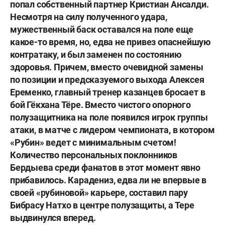
попал собственный партнер
Кристиан Ансалди
.
Несмотря на силу полученного удара,
мужественный баск оставался на поле еще
какое-то время, но, едва не привез опаснейшую
контратаку, и был заменен по состоянию
здоровья. Причем, вместо очевидной замены
по позиции и предсказуемого выхода
Алексея
Еременко
, главный тренер казанцев бросает в
бой
Гёкхана Тёре
. Вместо чистого опорного
полузащитника на поле появился игрок группы
атаки, в матче с лидером чемпионата, в котором
«Рубин» ведет с минимальным счетом!
Количество персональных поклонников
Бердыева среди фанатов в этот момент явно
прибавилось. Карадениз, едва ли не впервые в
своей «рубиновой» карьере, составил пару
Бибрасу Натхо
в центре полузащиты, а Тере
выдвинулся вперед.