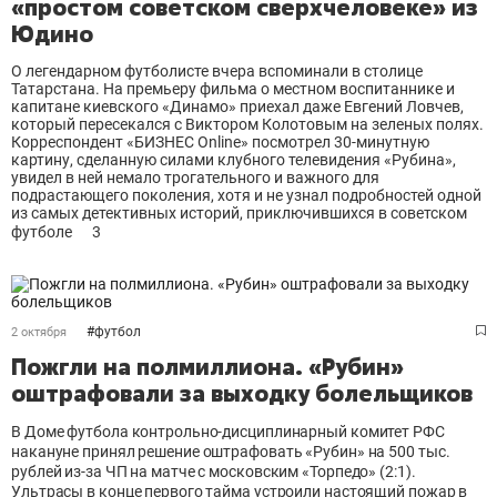
«простом советском сверхчеловеке» из
Юдино
О легендарном футболисте вчера вспоминали в столице
Татарстана. На премьеру фильма о местном воспитаннике и
капитане киевского «Динамо» приехал даже Евгений Ловчев,
который пересекался с Виктором Колотовым на зеленых полях.
Корреспондент «БИЗНЕС Online» посмотрел 30-минутную
картину, сделанную силами клубного телевидения «Рубина»,
увидел в ней немало трогательного и важного для
подрастающего поколения, хотя и не узнал подробностей одной
из самых детективных историй, приключившихся в советском
футболе
3
#
футбол
2 октября
Пожгли на полмиллиона. «Рубин»
оштрафовали за выходку болельщиков
В Доме футбола контрольно-дисциплинарный комитет РФС
накануне принял решение оштрафовать «Рубин» на 500 тыс.
рублей из-за ЧП на матче с московским «Торпедо» (2:1).
Ультрасы в конце первого тайма устроили настоящий пожар в