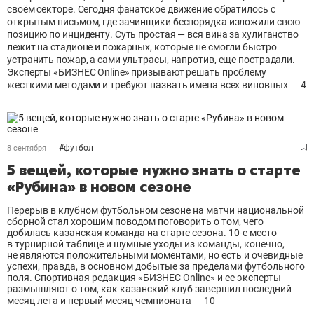
своём секторе. Сегодня фанатское движение обратилось с
открытым письмом, где зачинщики беспорядка изложили свою
позицию по инциденту. Суть простая — вся вина за хулиганство
лежит на стадионе и пожарных, которые не смогли быстро
устранить пожар, а сами ультрасы, напротив, еще пострадали.
Эксперты «БИЗНЕС Online» призывают решать проблему
жесткими методами и требуют назвать имена всех виновных
4
#
футбол
8 сентября
5 вещей, которые нужно знать о старте
«Рубина» в новом сезоне
Перерыв в клубном футбольном сезоне на матчи национальной
сборной стал хорошим поводом поговорить о том, чего
добилась казанская команда на старте сезона. 10-е место
в турнирной таблице и шумные уходы из команды, конечно,
не являются положительными моментами, но есть и очевидные
успехи, правда, в основном добытые за пределами футбольного
поля. Спортивная редакция «БИЗНЕС Online» и ее эксперты
размышляют о том, как казанский клуб завершил последний
месяц лета и первый месяц чемпионата
10