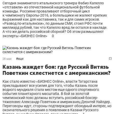
Сегодня знаменитого итальянского тренера Фабио Капелло
«отставили» из отечественной национальной футбольной
команды. Россияне проваливают отборочный цикл
к чемпионату Европы-2016, а болельщики не жалеют крепких
выражений как для наставника, так и для самих игроков.
«Развод по-итальянски», по данным СМИ, стоил РФС почти
миллиард рублей, так что Капелло вряд ли остался в накладе.
А что же делать российской сборной? Об этом размышляют
эксперты «БИЗНЕС Online»
0
#
еще
28 мая
Казань жаждет боя: где Русский Витязь
Поветкин схлестнется с американским?
Как стало известно «БИЗНЕС Online», власти Татарстана
прикладывают все усилия для того, чтобы Казань после
водного мундиаля стала местом еще одного спортивного
события планетарного масштаба. В бой за золотой
чемпионский пояс должны вступить российский боксер-
тяжеловес Александр Поветкин и американец Деонтей Уайлдер.
Переговоры идут, стороны подтверждают обоюдный интерес, но
окончательного решения о появлении в Казани Русского