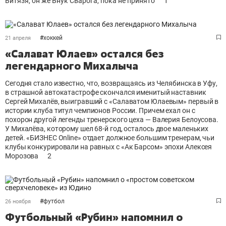
Витязя, он же Внук Сварога, пока не принято
1
#
хоккей
21 апреля
«Салават Юлаев» остался без
легендарного Михалыча
Сегодня стало известно, что, возвращаясь из Челябинска в Уфу,
в страшной автокатастрофе скончался именитый наставник
Сергей Михалёв, выигравший с «Салаватом Юлаевым» первый в
истории клуба титул чемпионов России. Причем ехал он с
похорон другой легенды тренерского цеха — Валерия Белоусова.
У Михалёва, которому шел 68-й год, осталось двое маленьких
детей. «БИЗНЕС Online» отдает должное большим тренерам, чьи
клубы конкурировали на равных с «Ак Барсом» эпохи Алексея
Морозова
2
#
футбол
26 ноября
Футбольный «Рубин» напомнил о