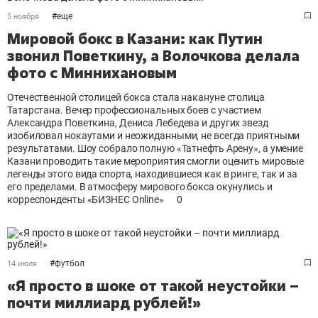
#
еще
5 ноября
Мировой бокс в Казани: как Путин
звонил Поветкину, а Волочкова делала
фото с Миннихановым
Отечественной столицей бокса стала накануне столица
Татарстана. Вечер профессиональных боев с участием
Александра Поветкина, Дениса Лебедева и других звезд
изобиловал нокаутами и неожиданными, не всегда приятными
результатами. Шоу собрало полную «Татнефть Арену», а умение
Казани проводить такие мероприятия смогли оценить мировые
легенды этого вида спорта, находившиеся как в ринге, так и за
его пределами. В атмосферу мирового бокса окунулись и
корреспонденты «БИЗНЕС Online»
0
#
футбол
14 июля
«Я просто в шоке от такой неустойки –
почти миллиард рублей!»