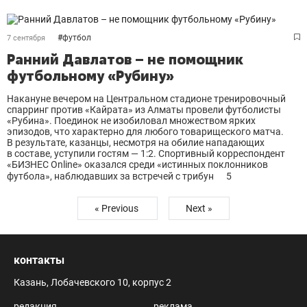
#
футбол
7 сентября
Ранний Давлатов – не помощник
футбольному «Рубину»
Накануне вечером на Центральном стадионе тренировочный
спарринг против «Кайрата» из Алматы провели футболисты
«Рубина». Поединок не изобиловал множеством ярких
эпизодов, что характерно для любого товарищеского матча.
В результате, казанцы, несмотря на обилие нападающих
в составе, уступили гостям — 1:2. Спортивный корреспондент
«БИЗНЕС Online» оказался среди «истинных поклонников
футбола», наблюдавших за встречей с трибун
5
« Previous
Next »
контакты
Казань, Лобачевского 10, корпус 2
редакция
реклама