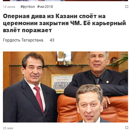
#
футбол
#
чм-2018
14 июня
Оперная дива из Казани споёт на
церемонии закрытия ЧМ. Её карьерный
взлёт поражает
Гордость Татарстана.
43
25 мая