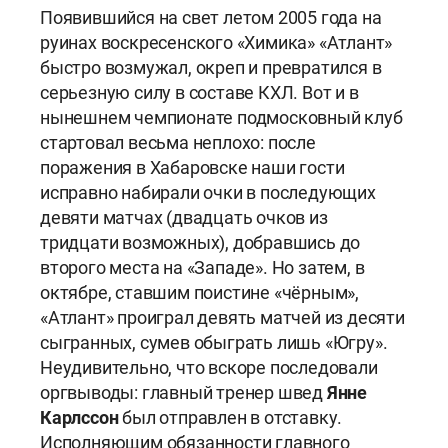
Появившийся на свет летом 2005 года на
руинах воскресенского «Химика» «Атлант»
быстро возмужал, окреп и превратился в
серьезную силу в составе КХЛ. Вот и в
нынешнем чемпионате подмосковный клуб
стартовал весьма неплохо: после
поражения в Хабаровске наши гости
исправно набирали очки в последующих
девяти матчах (двадцать очков из
тридцати возможных), добравшись до
второго места на «Западе». Но затем, в
октябре, ставшим поистине «чёрным»,
«Атлант» проиграл девять матчей из десяти
сыгранных, сумев обыграть лишь «Югру».
Неудивительно, что вскоре последовали
оргвыводы: главный тренер швед
Янне
Карлссон
был отправлен в отставку.
Исполняющим обязанности главного