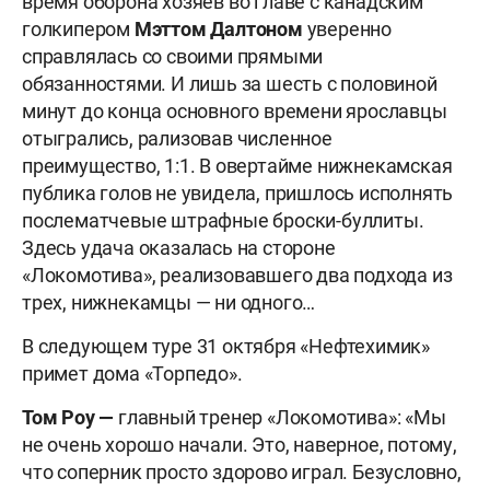
время оборона хозяев во главе с канадским
голкипером
Мэттом Далтоном
уверенно
справлялась со своими прямыми
обязанностями. И лишь за шесть с половиной
минут до конца основного времени ярославцы
отыгрались, рализовав численное
преимущество, 1:1. В овертайме нижнекамская
публика голов не увидела, пришлось исполнять
послематчевые штрафные броски-буллиты.
Здесь удача оказалась на стороне
«Локомотива», реализовавшего два подхода из
трех, нижнекамцы — ни одного…
В следующем туре 31 октября «Нефтехимик»
примет дома «Торпедо».
Том Роу —
главный тренер «Локомотива»: «Мы
не очень хорошо начали. Это, наверное, потому,
что соперник просто здорово играл. Безусловно,