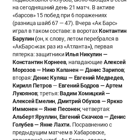
на сегодняшний день 21 матч. В активе
«барсов» 15 побед при 6 поражениях
(разница шайб 67 — 47). Вчера «Ак Барс»
играл в таком составе: в воротах
Контантин
Барулин (
он, к слову, летом перебрался в
«Ак
Барс»
как раз из «Атланта
»)
, первая
пятерка: защитники
Илья Никулин —
Константин Корнеев
, нападающие
Алексей
Морозов — Нико Капанен — Данис Зарипов
;
вторая:
Денис Куляш — Евгений Медведев,
Кирилл Петров
—
Евгений Бодров — Артем
Лукоянов
; третья:
Вадим Хомицкий —
Алексей Емелин
,
Дмитрий Обухов — Яркко
Иммонен — Янне Песонен
; четвертая:
Альберт Яруллин, Евгений Скачков — Денис
Голубев — Янне Лахти.
По
сравнению с
предыдущим матчем в Хабаровске,