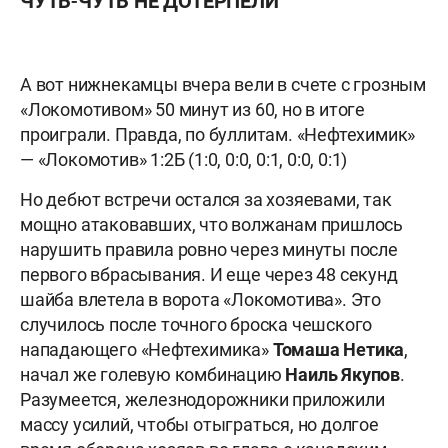
ЧУТЬ-ЧУТЬ НЕ ДОТЕРПЕЛИ
А вот нижнекамцы вчера вели в счете с грозным
«Локомотивом» 50 минут из 60, но в итоге
проиграли. Правда, по буллитам. «Нефтехимик»
— «Локомотив» 1:2Б (1:0, 0:0, 0:1, 0:0, 0:1)
Но дебют встречи остался за хозяевами, так
мощно атаковавших, что волжанам пришлось
нарушить правила ровно через минуты после
первого вбрасывания. И еще через 48 секунд
шайба влетела в ворота «Локомотива». Это
случилось после точного броска чешского
нападающего «Нефтехимика»
Томаша Нетика
,
начал же голевую комбинацию
Наиль
Якупов
.
Разумеется, железнодорожники приложили
массу усилий, чтобы отыграться, но долгое