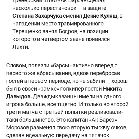
тренерский штаб «Ак Барса» сделал
несколько перестановок — в защите
Степана Захарчука
сменил
Денис Куляш,
в
нападении место травмированного
Терещенко занял Бодров, на позиции
которого в четвертом звене появился
Лахти.
Словом, полезли «барсы» активно вперед с
первого же вбрасывания, вдвое перебросав
гостей в первом периоде, но не забили — хорош
был в своей «рамке» голкипер гостей
Никита
Давыдов.
Дважды
казанцы имели на одного
игрока больше, все тщетно. И только во второй
трети матча с третьей попытки реализовали-
таки большинство. Это капитан «Ак Барса»
Морозов разменял свою вторую тысячу очков,
сделав идеальную передачу на пятачок