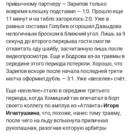
привычному партнеру — Зарипов только
вовремя клюшку подставил — 1:0. Прошло еще
11 минут и на табло загорелось 2:0. Уже в
равных составах Голубев огорошил Давыдова
нелогичным броском в ближний угол. Лишь за 9
секунд до второго перерыва гости смогли
отквитать оду шайбу, засчитанную лишь после
видеопросмотра. Еще и Бодрова из-за травмы в
середине этого периода потеряли. Хорошо, что
Зарипов вскоре после начала последней трети
матча оформил дубль — 3:1. Уже «веселее» счёт.
Еще «веселее» стало в середине третьего
периода, когда Хомицкий так впечатал в борт
своего коллегу по амплуа из «Атланта»
Игоря
Игнатушкина
, что, похоже, нанес тому травму,
после чего на льду вспыхнула приличная
рукопашная, разогнав которую арбитры