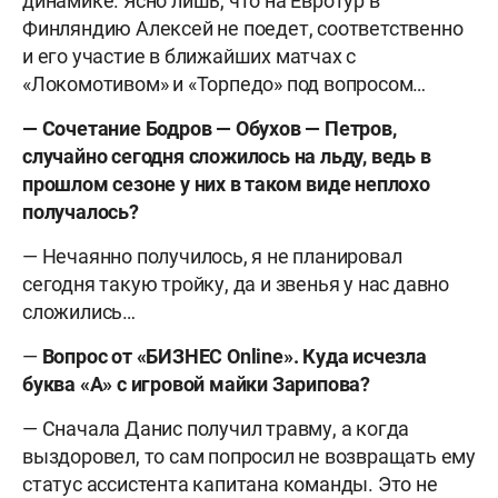
динамике. Ясно лишь, что на Евротур в
Финляндию Алексей не поедет, соответственно
и его участие в ближайших матчах с
«Локомотивом» и «Торпедо» под вопросом…
— Сочетание Бодров — Обухов — Петров,
случайно сегодня сложилось на льду, ведь в
прошлом сезоне у них в таком виде неплохо
получалось?
— Нечаянно получилось, я не планировал
сегодня такую тройку, да и звенья у нас давно
сложились…
—
Вопрос от «БИЗНЕС Оnline». Куда исчезла
буква «А» с игровой майки Зарипова?
— Сначала Данис получил травму, а когда
выздоровел, то сам попросил не возвращать ему
статус ассистента капитана команды. Это не