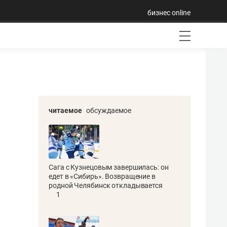
бизнес online
читаемое
обсуждаемое
Сага с Кузнецовым завершилась: он
едет в «Сибирь». Возвращение в
родной Челябинск откладывается
1