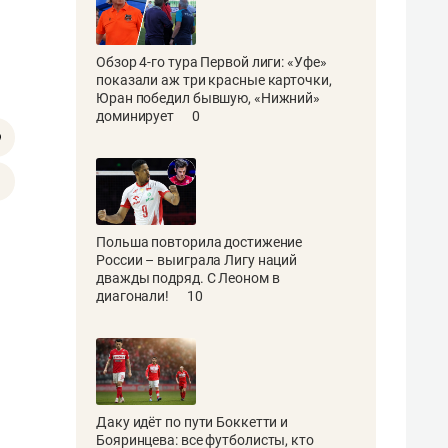
Обзор 4-го тура Первой лиги: «Уфе»
показали аж три красные карточки,
Юран победил бывшую, «Нижний»
доминирует
0
Польша повторила достижение
России – выиграла Лигу наций
дважды подряд. С Леоном в
диагонали!
10
Даку идёт по пути Боккетти и
Бояринцева: все футболисты, кто