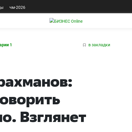
ды
чм-2026
арии 1
в закладки
рахманов:
говорить
о. Взглянет