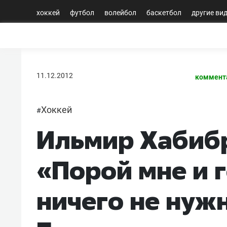
хоккей
футбол
волейбол
баскетбол
другие ви
11.12.2012
коммент
Хоккей
#
Ильмир Хабиб
«Порой мне и 
ничего не нужн