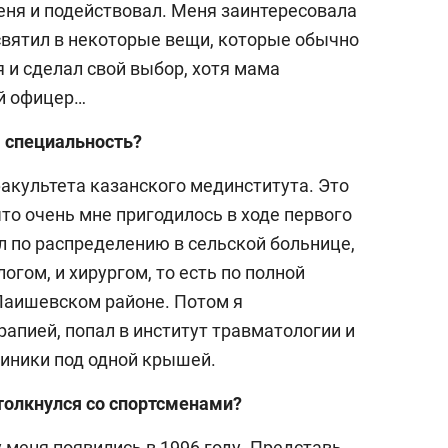
меня и подействовал. Меня заинтересовала
25 лучш
освятил в некоторые вещи, которые обычно
истории 
я и сделал свой выбор, хотя мама
Артамон
первая, 
ый офицер…
шестая
 специальность?
акультета казанского мединститута. Это
то очень мне пригодилось в ходе первого
ал по распределению в сельской больнице,
огом, и хирургом, то есть по полной
Лаишевском районе. Потом я
апией, попал в институт травматологии и
линики под одной крышей.
толкнулся со спортсменами?
 меня появились в 1996 году. Представь