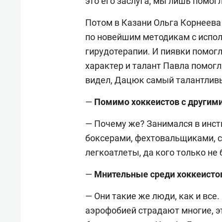
это его заслуга, мы лишь помогл
Потом в Казани Ольга Корнеев
по новейшим методикам с испо
гирудотерапии. И пиявки помогл
характер и талант Павла помогли
видел, Дацюк самый талантливы
—
Помимо хоккеистов с другими
— Почему же? Занимался в инст
боксерами, фехтовальщиками, с
легкоатлеты, да кого только не 
—
Мнительные среди хоккеисто
— Они такие же люди, как и все.
аэрофобией страдают многие, эт