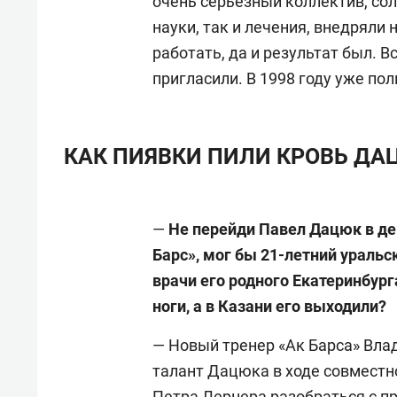
очень серьезный коллектив, со
науки, так и лечения, внедряли
работать, да и результат был. Вс
пригласили. В 1998 году уже по
КАК ПИЯВКИ ПИЛИ КРОВЬ Д
—
Не перейди Павел Дацюк в де
Барс», мог бы 21-летний уральс
врачи его родного Екатеринбур
ноги, а в Казани его выходили?
— Новый тренер «Ак Барса» Вл
талант Дацюка в ходе совместн
Петра Лернера разобраться с п