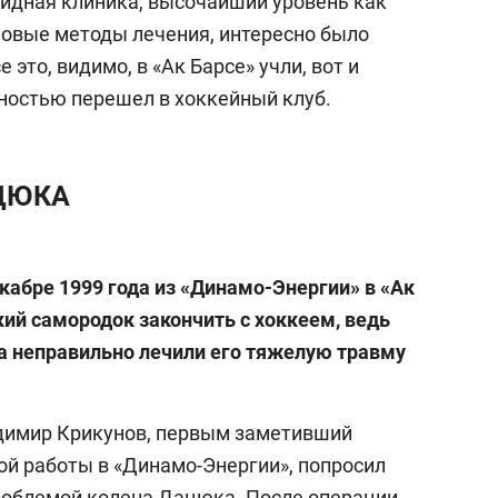
лидная клиника, высочайший уровень как
 новые методы лечения, интересно было
е это, видимо, в «Ак Барсе» учли, вот и
лностью перешел в хоккейный клуб.
АЦЮКА
кабре 1999 года из «Динамо-Энергии» в «Ак
кий самородок закончить с хоккеем, ведь
га неправильно лечили его тяжелую травму
адимир Крикунов, первым заметивший
ой работы в «Динамо-Энергии», попросил
роблемой колена Дацюка. После операции,