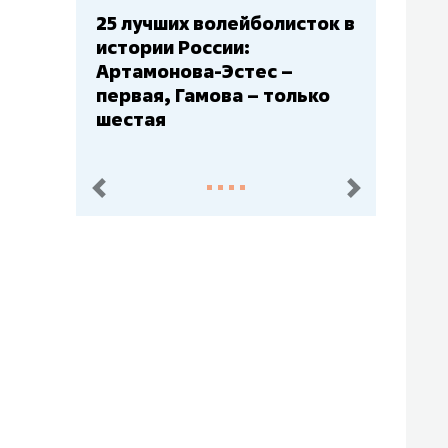
их волейболисток в
Бюджеты клубов КХЛ: 
России:
– главный мажор, «Ак
ова-Эстес –
Барс» – второй, «Салав
Гамова – только
Юлаев» – середняк
пред.
след.